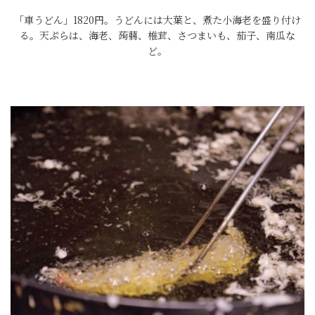
「車うどん」1820円。うどんには大葉と、煮た小海老を盛り付け
る。天ぷらは、海老、蒟蒻、椎茸、さつまいも、茄子、南瓜な
ど。