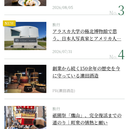
2026/08/05
No.
NEW
旅行
アラスカ大学の極北博物館で思
う、日本人写真家とアメリカ人…
2026/07/31
No.
創業から続く150余年の歴史を今
に守っている濵田酒造
PR(濵田酒造)
旅行
祇園祭「鷹山」、完全復活までの
道のり｜町衆の情熱と願い