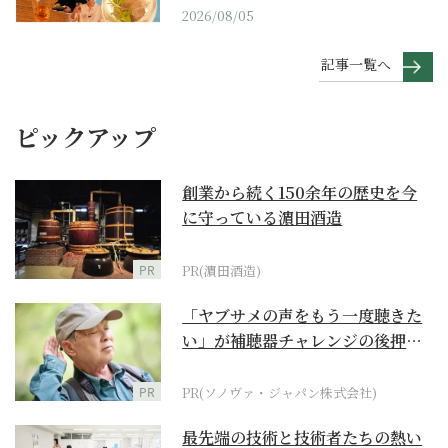
2026/08/05
記事一覧へ
ピックアップ
創業から続く150余年の歴史を今
に守っている濵田酒造
PR
PR(濵田酒造)
「ヤブサメの声をもう一度聴きた
い」が補聴器チャレンジの後押し
に
PR
PR(ソノヴァ・ジャパン株式会社)
最先端の技術と技術者たちの熱い