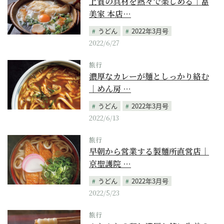
上質の具材を熱々で楽しめる｜冨
美家 本店…
うどん
2022年3月号
2022/6/27
旅行
濃厚なカレーが麺としっかり絡む
｜めん房 …
うどん
2022年3月号
2022/6/13
旅行
早朝から営業する製麵所直営店｜
京聖護院 …
うどん
2022年3月号
2022/5/23
旅行