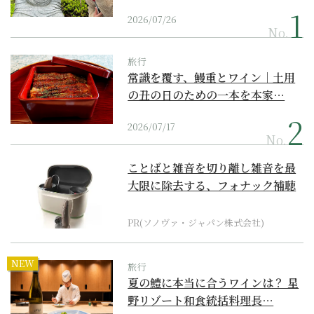
2026/07/26
No.
旅行
常識を覆す、鰻重とワイン｜土用
の丑の日のための一本を本家…
2026/07/17
No.
ことばと雑音を切り離し雑音を最
大限に除去する、フォナック補聴
器の最上位モデル
PR(ソノヴァ・ジャパン株式会社)
NEW
旅行
夏の鱧に本当に合うワインは？ 星
野リゾート和食統括料理長…