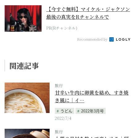
【今すぐ無料】マイケル・ジャクソン
最後の真実をRチャンネルで
PR(Rチャンネル)
Recommended by
関連記事
旅行
甘辛い牛肉に卵黄を絡め、すき焼
き風に｜イ…
うどん
2022年3月号
2022/7/4
旅行