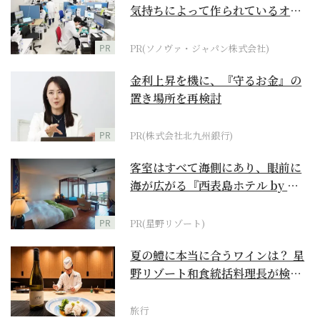
気持ちによって作られているオー
ダーメイド補聴器
PR
PR(ソノヴァ・ジャパン株式会社)
金利上昇を機に、『守るお金』の
置き場所を再検討
PR
PR(株式会社北九州銀行)
客室はすべて海側にあり、眼前に
海が広がる『西表島ホテル by 星
野リゾート』
PR
PR(星野リゾート)
夏の鱧に本当に合うワインは？ 星
野リゾート和食統括料理長が検証
【ワイン×和食 至...
旅行