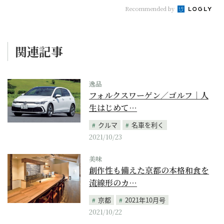
Recommended by
関連記事
逸品
フォルクスワーゲン／ゴルフ｜人
生はじめて…
クルマ
名車を利く
2021/10/23
美味
創作性も備えた京都の本格和食を
流線形のカ…
京都
2021年10月号
2021/10/22