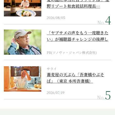
野リゾート和食統括料理長…
2026/08/05
No.
「ヤブサメの声をもう一度聴きた
い」が補聴器チャレンジの後押し
に
PR(ソノヴァ・ジャパン株式会社)
サライ
蕎麦屋の天ぷら「吾妻橋やぶそ
ば」（東京 本所吾妻橋）
2026/07/19
No.