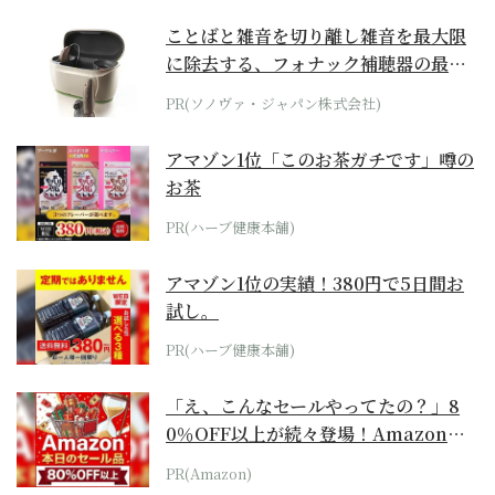
ことばと雑音を切り離し雑音を最大限
に除去する、フォナック補聴器の最上
位モデル
PR(ソノヴァ・ジャパン株式会社)
アマゾン1位「このお茶ガチです」噂の
お茶
PR(ハーブ健康本舗)
アマゾン1位の実績！380円で5日間お
試し。
PR(ハーブ健康本舗)
「え、こんなセールやってたの？」8
0％OFF以上が続々登場！Amazonの
本気が...
PR(Amazon)