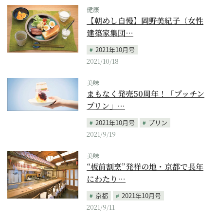
健康
【朝めし自慢】岡野美紀子（女性
建築家集団…
2021年10月号
2021/10/18
美味
まもなく発売50周年！「プッチン
プリン」…
2021年10月号
プリン
2021/9/19
美味
“板前割烹”発祥の地・京都で長年
にわたり…
京都
2021年10月号
2021/9/11