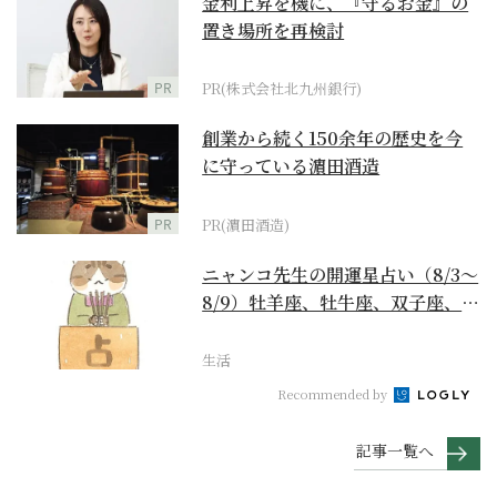
金利上昇を機に、『守るお金』の
置き場所を再検討
PR
PR(株式会社北九州銀行)
創業から続く150余年の歴史を今
に守っている濵田酒造
PR
PR(濵田酒造)
ニャンコ先生の開運星占い（8/3～
8/9）牡羊座、牡牛座、双子座、蟹
座編
生活
Recommended by
記事一覧へ