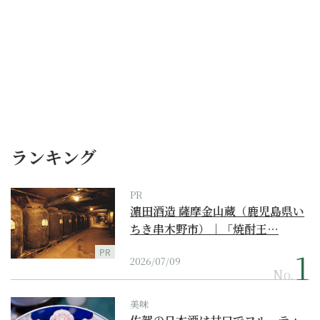
ランキング
PR
濵田酒造 薩摩金山蔵（鹿児島県い
ちき串木野市）｜「焼酎王…
PR
2026/07/09
No.
美味