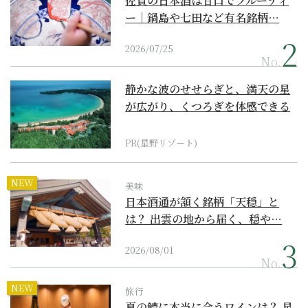
佐賀の日本酒は甘口でフルーティ
ー｜鍋島や七田など有名銘柄…
2026/07/25
No.
静かな波のせせらぎと、満天の星
が広がり、くつろぎを体感できる
『西表島ホテル by...
PR(星野リゾート)
NEW
美味
日本酒通が頷く銘柄「天穏」と
は？ 出雲の地から届く、穏や…
2026/08/01
No.
NEW
旅行
夏の鱧に本当に合うワインは？ 星