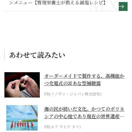
ンメニュー【管理栄養士が教える減塩レシピ】
あわせて読みたい
オーダーメイドで製作する、高機能か
つ充電式の耳あな型補聴器
PR(ソノヴァ・ジャパン株式会社)
海の民が紡いだ文化。かつてのポリネ
シアの中心地であり現在の世界遺産か
らみえてくる...
PR(エア タヒチ ヌイ)