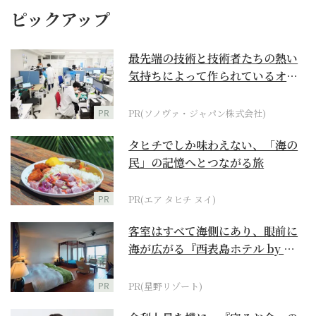
ピックアップ
最先端の技術と技術者たちの熱い
気持ちによって作られているオー
ダーメイド補聴器
PR
PR(ソノヴァ・ジャパン株式会社)
タヒチでしか味わえない、「海の
民」の記憶へとつながる旅
PR
PR(エア タヒチ ヌイ)
客室はすべて海側にあり、眼前に
海が広がる『西表島ホテル by 星
野リゾート』
PR
PR(星野リゾート)