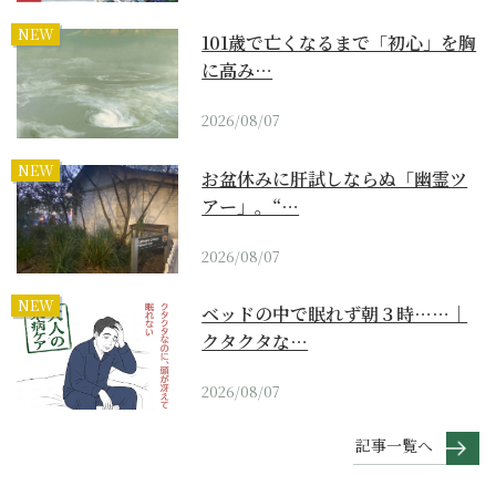
NEW
101歳で亡くなるまで「初心」を胸
に高み…
2026/08/07
NEW
お盆休みに肝試しならぬ「幽霊ツ
アー」。“…
2026/08/07
NEW
ベッドの中で眠れず朝３時……｜
クタクタな…
2026/08/07
記事一覧へ