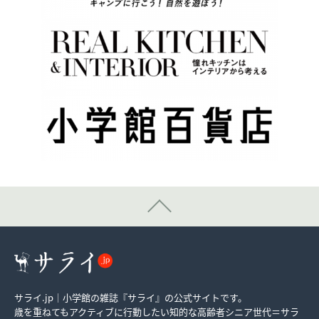
サライ.jp｜小学館の雑誌『サライ』の公式サイトです。
歳を重ねてもアクティブに行動したい知的な高齢者シニア世代＝サラ