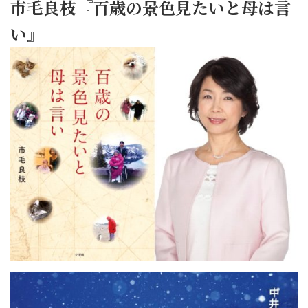
市毛良枝『百歳の景色見たいと母は言
い』