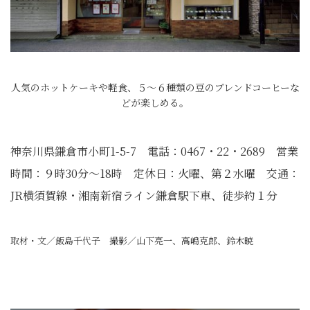
人気のホットケーキや軽食、５〜６種類の豆のブレンドコーヒーな
どが楽しめる。
神奈川県鎌倉市小町1-5-7 電話：0467・22・2689 営業
時間：９時30分〜18時 定休日：火曜、第２水曜 交通：
JR横須賀線・湘南新宿ライン鎌倉駅下車、徒歩約１分
取材・文／飯島千代子 撮影／山下亮一、高嶋克郎、鈴木暁