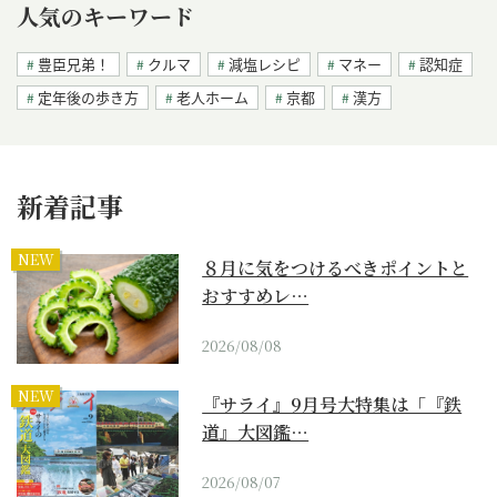
人気のキーワード
豊臣兄弟！
クルマ
減塩レシピ
マネー
認知症
定年後の歩き方
老人ホーム
京都
漢方
新着記事
NEW
８月に気をつけるべきポイントと
おすすめレ…
2026/08/08
NEW
『サライ』9月号大特集は「『鉄
道』大図鑑…
2026/08/07