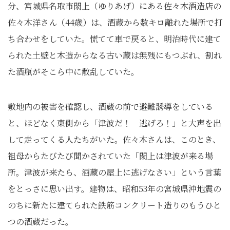
分、宮城県名取市閖上（ゆりあげ）にある佐々木酒造店の
佐々木洋さん（44歳）は、酒蔵から数キロ離れた場所で打
ち合わせをしていた。慌てて車で戻ると、明治時代に建て
られた土壁と木造からなる古い蔵は無残にもつぶれ、割れ
た酒瓶がそこら中に散乱していた。
敷地内の被害を確認し、酒蔵の前で避難誘導をしている
と、ほどなく東側から「津波だ！ 逃げろ！」と大声を出
して走ってくる人たちがいた。佐々木さんは、このとき、
祖母からたびたび聞かされていた「閖上は津波が来る場
所。津波が来たら、酒蔵の屋上に逃げなさい」という言葉
をとっさに思い出す。建物は、昭和53年の宮城県沖地震の
のちに新たに建てられた鉄筋コンクリート造りのもうひと
つの酒蔵だった。