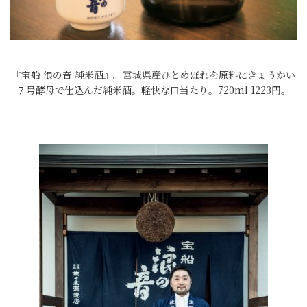
『宝船 浪の音 純米酒』。宮城県産ひとめぼれを原料にきょうかい
７号酵母で仕込んだ純米酒。軽快な口当たり。720ml 1223円。