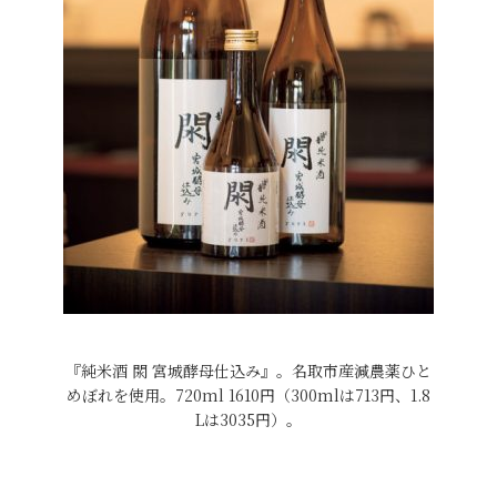
『純米酒 閖 宮城酵母仕込み』。名取市産減農薬ひと
めぼれを使用。720ml 1610円（300mlは713円、1.8
Lは3035円）。