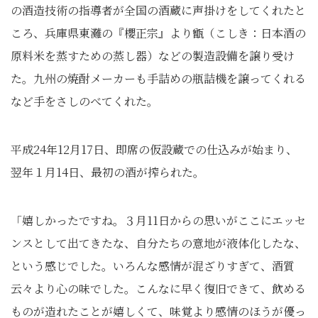
の酒造技術の指導者が全国の酒蔵に声掛けをしてくれたと
ころ、兵庫県東灘の『櫻正宗』より甑（こしき：日本酒の
原料米を蒸すための蒸し器）などの製造設備を譲り受け
た。九州の焼酎メーカーも手詰めの瓶詰機を譲ってくれる
など手をさしのべてくれた。
平成24年12月17日、即席の仮設蔵での仕込みが始まり、
翌年１月14日、最初の酒が搾られた。
「嬉しかったですね。３月11日からの思いがここにエッセ
ンスとして出てきたな、自分たちの意地が液体化したな、
という感じでした。いろんな感情が混ざりすぎて、酒質
云々より心の味でした。こんなに早く復旧できて、飲める
ものが造れたことが嬉しくて、味覚より感情のほうが優っ