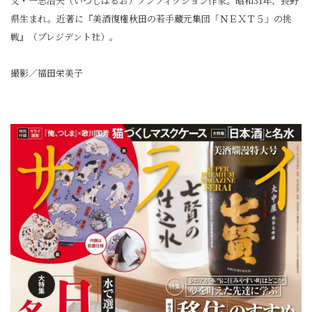
文・一志治夫（いつしはるお）ノンフィクション作家。昭和31年、長野
県生まれ。近著に『美酒復権秋田の若手蔵元集団「ＮＥＸＴ５」の挑
戦』（プレジデント社）。
撮影／福田栄美子