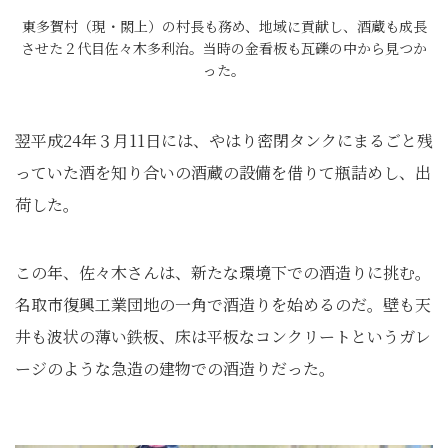
東多賀村（現・閖上）の村長も務め、地域に貢献し、酒蔵も成長
させた２代目佐々木多利治。当時の金看板も瓦礫の中から見つか
った。
翌平成24年３月11日には、やはり密閉タンクにまるごと残
っていた酒を知り合いの酒蔵の設備を借りて瓶詰めし、出
荷した。
この年、佐々木さんは、新たな環境下での酒造りに挑む。
名取市復興工業団地の一角で酒造りを始めるのだ。壁も天
井も波状の薄い鉄板、床は平板なコンクリートというガレ
ージのような急造の建物での酒造りだった。