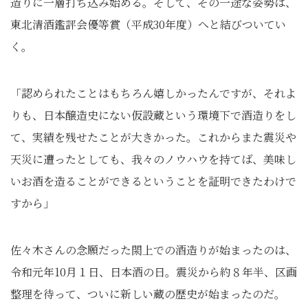
造りに一層打ち込み始める。そして、その一途な姿勢は、
東北清酒鑑評会優等賞（平成30年度）へと結びついてい
く。
「認められたことはもちろん嬉しかったんですが、それよ
りも、日本醸造史にない仮設蔵という環境下で酒造りをし
て、実績を残せたことが大きかった。これからまた震災や
天災に遭ったとしても、我々のノウハウを持てば、美味し
いお酒を造ることができるということを証明できたわけで
すから」
佐々木さんの念願だった閖上での酒造りが始まったのは、
令和元年10月１日、日本酒の日。震災から約８年半、区画
整理を待って、ついに新しい蔵の歴史が始まったのだ。