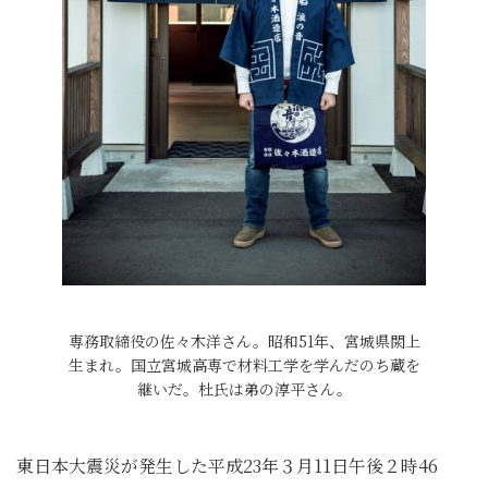
専務取締役の佐々木洋さん。昭和51年、宮城県閖上
生まれ。国立宮城高専で材料工学を学んだのち蔵を
継いだ。杜氏は弟の淳平さん。
東日本大震災が発生した平成23年３月11日午後２時46