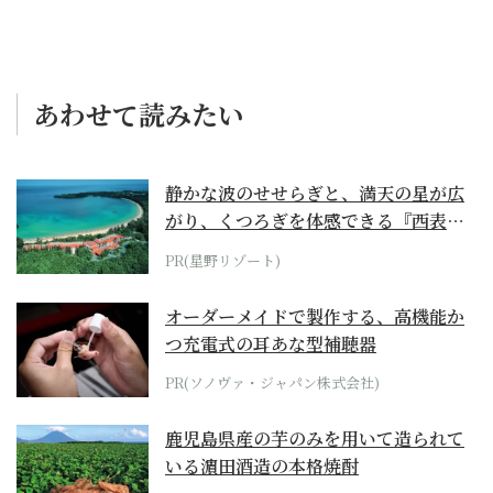
あわせて読みたい
静かな波のせせらぎと、満天の星が広
がり、くつろぎを体感できる『西表島
ホテル by...
PR(星野リゾート)
オーダーメイドで製作する、高機能か
つ充電式の耳あな型補聴器
PR(ソノヴァ・ジャパン株式会社)
鹿児島県産の芋のみを用いて造られて
いる濵田酒造の本格焼酎