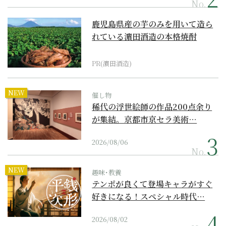
No.
鹿児島県産の芋のみを用いて造ら
れている濵田酒造の本格焼酎
PR(濵田酒造)
NEW
催し物
稀代の浮世絵師の作品200点余り
が集結。京都市京セラ美術…
2026/08/06
No.
NEW
趣味･教養
テンポが良くて登場キャラがすぐ
好きになる！スペシャル時代…
2026/08/02