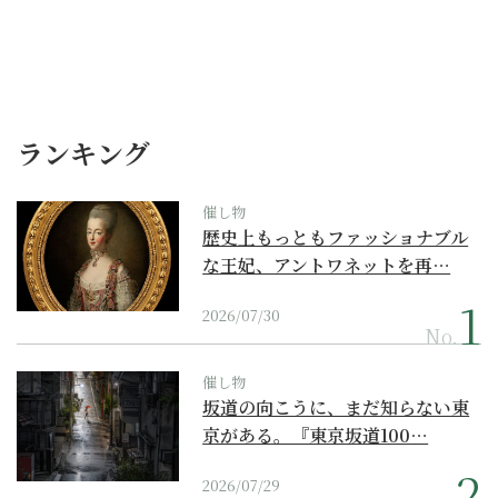
ランキング
催し物
歴史上もっともファッショナブル
な王妃、アントワネットを再…
2026/07/30
No.
催し物
坂道の向こうに、まだ知らない東
京がある。『東京坂道100…
2026/07/29