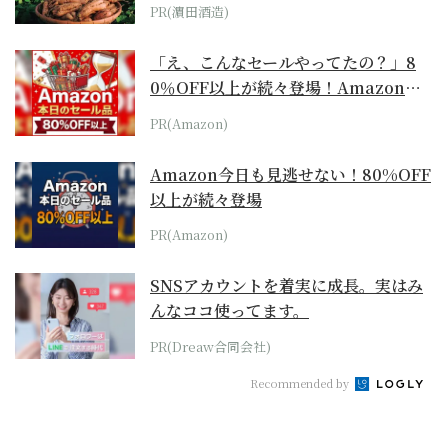
PR(濵田酒造)
「え、こんなセールやってたの？」8
0％OFF以上が続々登場！Amazonの
本気が...
PR(Amazon)
Amazon今日も見逃せない！80%OFF
以上が続々登場
PR(Amazon)
SNSアカウントを着実に成長。実はみ
んなココ使ってます。
PR(Dreaw合同会社)
Recommended by