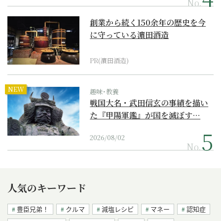
No.
創業から続く150余年の歴史を今
に守っている濵田酒造
PR(濵田酒造)
NEW
趣味･教養
戦国大名・武田信玄の事績を描い
た『甲陽軍鑑』が国を滅ぼす…
2026/08/02
No.
人気のキーワード
豊臣兄弟！
クルマ
減塩レシピ
マネー
認知症