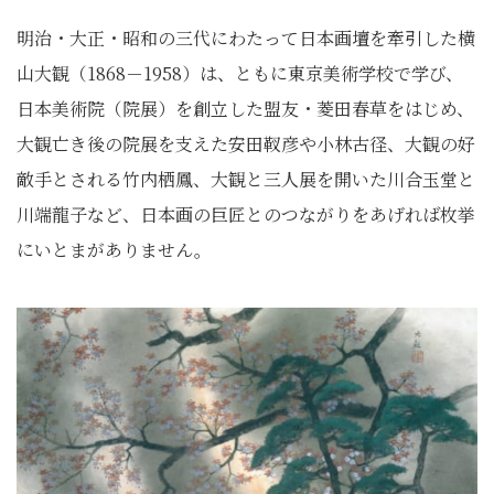
明治・大正・昭和の三代にわたって日本画壇を牽引した横
山大観（1868－1958）は、ともに東京美術学校で学び、
日本美術院（院展）を創立した盟友・菱田春草をはじめ、
大観亡き後の院展を支えた安田靫彦や小林古径、大観の好
敵手とされる竹内栖鳳、大観と三人展を開いた川合玉堂と
川端龍子など、日本画の巨匠とのつながりをあげれば枚挙
にいとまがありません。