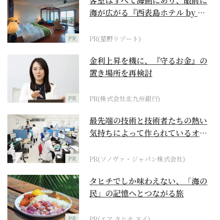
客室はすべて海側にあり、眼前に
海が広がる『西表島ホテル by 星
野リゾート』
PR
PR(星野リゾート)
金利上昇を機に、『守るお金』の
置き場所を再検討
PR
PR(株式会社北九州銀行)
最先端の技術と技術者たちの熱い
気持ちによって作られているオー
ダーメイド補聴器
PR
PR(ソノヴァ・ジャパン株式会社)
タヒチでしか味わえない、「海の
民」の記憶へとつながる旅
PR
PR(エア タヒチ ヌイ)