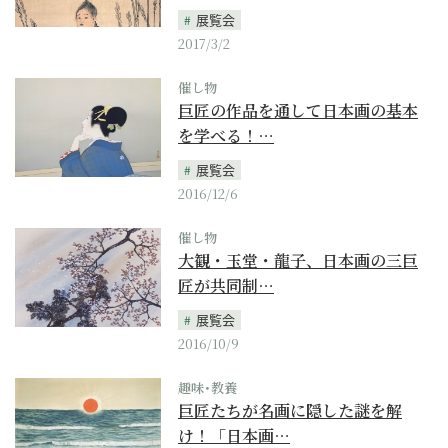
展覧会
2017/3/2
催し物
巨匠の作品を通して日本画の基本
を学べる！…
展覧会
2016/12/6
催し物
大観・玉堂・龍子、日本画の三巨
匠が共同制…
展覧会
2016/10/9
趣味･教養
巨匠たちが名画に隠した謎を解
け！「日本画…