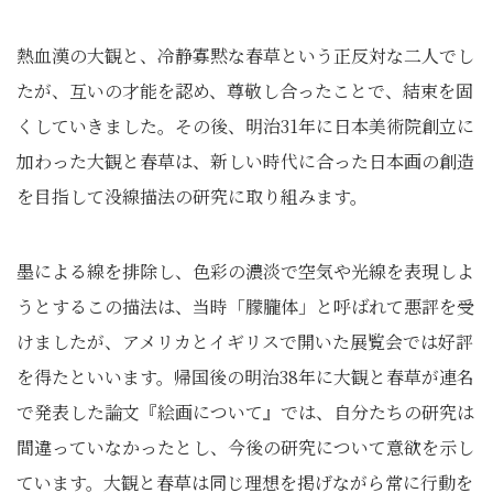
熱血漢の大観と、冷静寡黙な春草という正反対な二人でし
たが、互いの才能を認め、尊敬し合ったことで、結束を固
くしていきました。その後、明治31年に日本美術院創立に
加わった大観と春草は、新しい時代に合った日本画の創造
を目指して没線描法の研究に取り組みます。
墨による線を排除し、色彩の濃淡で空気や光線を表現しよ
うとするこの描法は、当時「朦朧体」と呼ばれて悪評を受
けましたが、アメリカとイギリスで開いた展覧会では好評
を得たといいます。帰国後の明治38年に大観と春草が連名
で発表した論文『絵画について』では、自分たちの研究は
間違っていなかったとし、今後の研究について意欲を示し
ています。大観と春草は同じ理想を掲げながら常に行動を