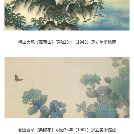
横山大観《蓬萊山》昭和23年（1948）足立美術館蔵
菱田春草《紫陽花》明治35年（1902）足立美術館蔵