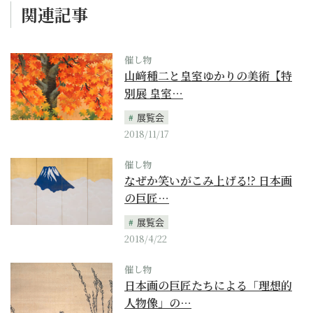
関連記事
催し物
山﨑種二と皇室ゆかりの美術【特
別展 皇室…
展覧会
2018/11/17
催し物
なぜか笑いがこみ上げる!? 日本画
の巨匠…
展覧会
2018/4/22
催し物
日本画の巨匠たちによる「理想的
人物像」の…