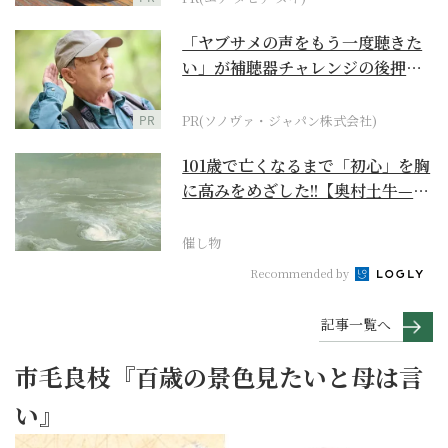
「ヤブサメの声をもう一度聴きた
い」が補聴器チャレンジの後押し
に
PR
PR(ソノヴァ・ジャパン株式会社)
101歳で亡くなるまで「初心」を胸
に高みをめざした!!【奥村土牛—名
作でたどる1...
催し物
Recommended by
記事一覧へ
市毛良枝『百歳の景色見たいと母は言
い』