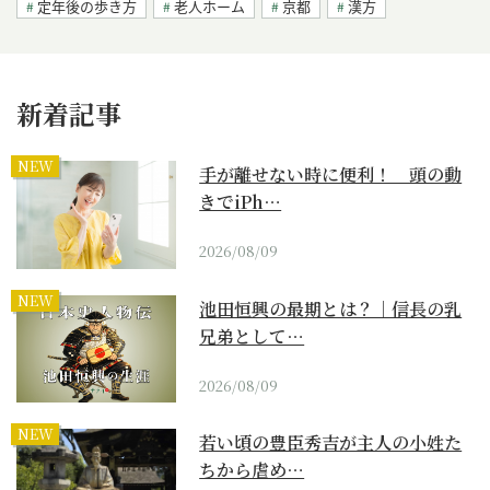
定年後の歩き方
老人ホーム
京都
漢方
新着記事
NEW
手が離せない時に便利！ 頭の動
きでiPh…
2026/08/09
NEW
池田恒興の最期とは？｜信長の乳
兄弟として…
2026/08/09
NEW
若い頃の豊臣秀吉が主人の小姓た
ちから虐め…