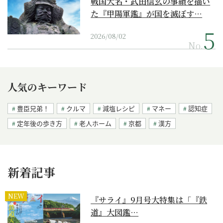
戦国大名・武田信玄の事績を描い
た『甲陽軍鑑』が国を滅ぼす…
2026/08/02
No.
人気のキーワード
豊臣兄弟！
クルマ
減塩レシピ
マネー
認知症
定年後の歩き方
老人ホーム
京都
漢方
新着記事
NEW
『サライ』9月号大特集は「『鉄
道』大図鑑…