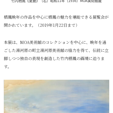
竹内栖鳳《夏鹿》（右）昭和11年（1936）MOA美術館蔵
栖鳳晩年の作品を中心に栖鳳の魅力を堪能できる展覧会が
開かれています。（2019年1月22日まで）
本展は、MOA美術館のコレクションを中心に、晩年を過
ごした湯河原の町立湯河原美術館の協力を得て、伝統に立
脚しつつ独自の表現を創造した竹内栖鳳の画境に迫りま
す。