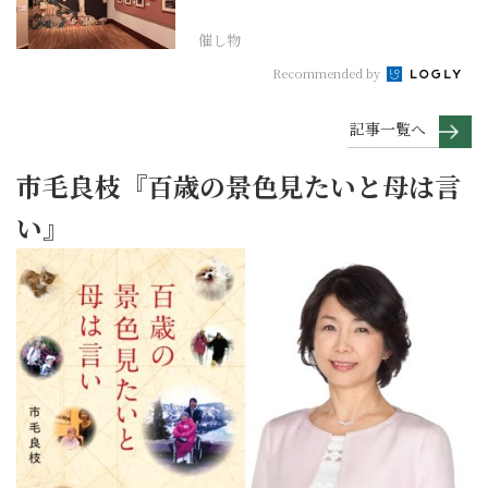
「浮世絵スーパークリ...
催し物
Recommended by
記事一覧へ
市毛良枝『百歳の景色見たいと母は言
い』