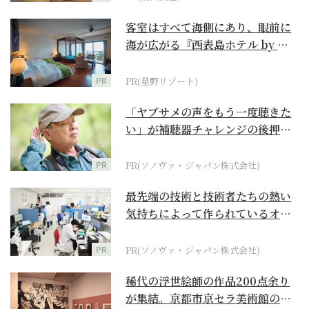
客室はすべて海側にあり、眼前に
海が広がる『西表島ホテル by 星
野リゾート』
PR
PR(星野リゾート)
「ヤブサメの声をもう一度聴きた
い」が補聴器チャレンジの後押し
に
PR
PR(ソノヴァ・ジャパン株式会社)
最先端の技術と技術者たちの熱い
気持ちによって作られているオー
ダーメイド補聴器
PR
PR(ソノヴァ・ジャパン株式会社)
稀代の浮世絵師の作品200点余り
が集結。京都市京セラ美術館の