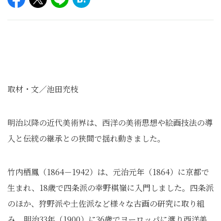
取材・文／池田充枝
明治以降の近代美術界は、西洋の美術思想や絵画技法の導
入と伝統の継承との狭間で揺れ動きました。
竹内栖鳳（1864－1942）は、元治元年（1864）に京都で
生まれ、18歳で四条派の幸野棋嶺に入門しました。四条派
のほか、狩野派や土佐派など様々な古画の研究に取り組
み、明治33年（1900）に36歳でヨーロッパに渡り西洋美