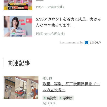
PR(ハーブ健康本舗)
SNSアカウントを着実に成長。実はみ
んなココ使ってます。
PR(Dreaw合同会社)
Recommended by
関連記事
催し物
歌麿、写楽、江戸後期浮世絵ブー
ムの立役者…
展覧会
浮世絵
2018/8/31