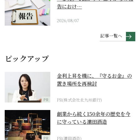
告におけ…
2026/08/07
記事一覧へ
ピックアップ
金利上昇を機に、『守るお金』の
置き場所を再検討
PR
PR(株式会社北九州銀行)
創業から続く150余年の歴史を今
に守っている濵田酒造
PR
PR(濵田酒造)