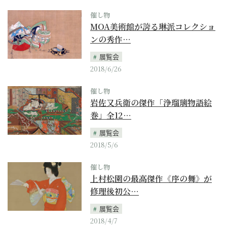
催し物
MOA美術館が誇る琳派コレクショ
ンの秀作…
展覧会
2018/6/26
催し物
岩佐又兵衛の傑作「浄瑠璃物語絵
巻」全12…
展覧会
2018/5/6
催し物
上村松園の最高傑作《序の舞》が
修理後初公…
展覧会
2018/4/7