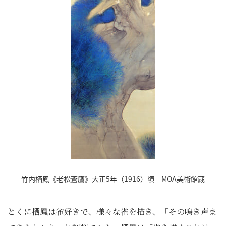
竹内栖鳳《老松蒼鷹》大正5年（1916）頃 MOA美術館蔵
とくに栖鳳は雀好きで、様々な雀を描き、「その鳴き声ま