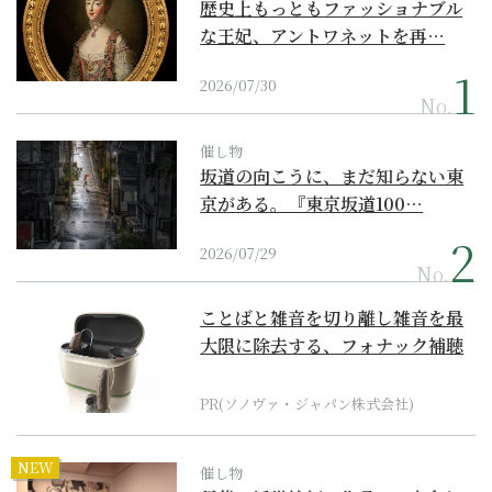
歴史上もっともファッショナブル
な王妃、アントワネットを再…
2026/07/30
No.
催し物
坂道の向こうに、まだ知らない東
京がある。『東京坂道100…
2026/07/29
No.
ことばと雑音を切り離し雑音を最
大限に除去する、フォナック補聴
器の最上位モデル
PR(ソノヴァ・ジャパン株式会社)
NEW
催し物