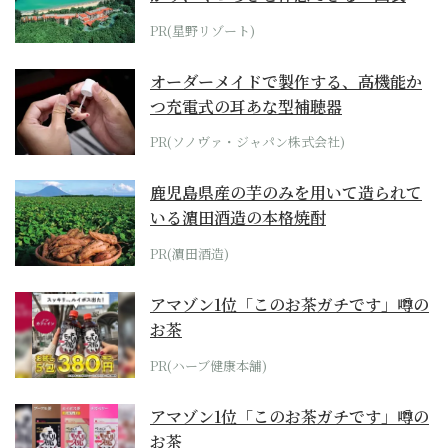
ホテル by...
PR(星野リゾート)
オーダーメイドで製作する、高機能か
つ充電式の耳あな型補聴器
PR(ソノヴァ・ジャパン株式会社)
鹿児島県産の芋のみを用いて造られて
いる濵田酒造の本格焼酎
PR(濵田酒造)
アマゾン1位「このお茶ガチです」噂の
お茶
PR(ハーブ健康本舗)
アマゾン1位「このお茶ガチです」噂の
お茶