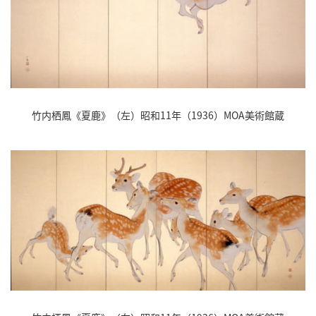
竹内栖鳳《夏鹿》（左）昭和11年（1936）MOA美術館蔵