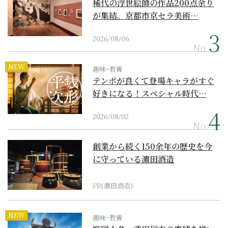
稀代の浮世絵師の作品200点余り
が集結。京都市京セラ美術…
2026/08/06
No.
NEW
趣味･教養
テンポが良くて登場キャラがすぐ
好きになる！スペシャル時代…
2026/08/02
No.
創業から続く150余年の歴史を今
に守っている濵田酒造
PR(濵田酒造)
NEW
趣味･教養