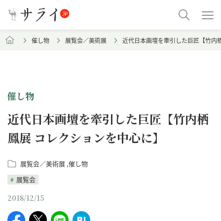
催し物
展覧会／美術展
近代日本画壇を牽引した巨匠【竹内栖
催し物
近代日本画壇を牽引した巨匠【竹内栖
鳳展 コレクションを中心に】
展覧会／美術展
催し物
展覧会
2018/12/15