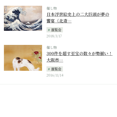
催し物
日本浮世絵史上の二大巨頭が夢の
饗宴《北斎…
展覧会
2018/3/17
催し物
300件を超す至宝の数々が勢揃い！
大阪市…
展覧会
2016/11/14