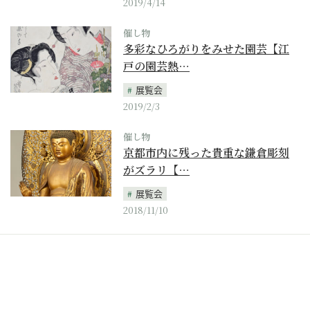
2019/4/14
催し物
多彩なひろがりをみせた園芸【江
戸の園芸熱…
展覧会
2019/2/3
催し物
京都市内に残った貴重な鎌倉彫刻
がズラリ【…
展覧会
2018/11/10