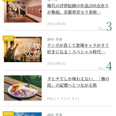
稀代の浮世絵師の作品200点余り
が集結。京都市京セラ美術…
2026/08/06
No.
NEW
趣味･教養
テンポが良くて登場キャラがすぐ
好きになる！スペシャル時代…
2026/08/02
No.
タヒチでしか味わえない、「海の
民」の記憶へとつながる旅
PR(エア タヒチ ヌイ)
NEW
趣味･教養