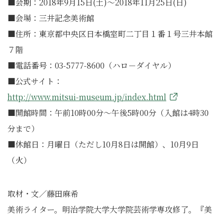
■会期：2018年9月15日(土)〜2018年11月25日(日)
■会場：三井記念美術館
■住所：東京都中央区日本橋室町二丁目１番１号三井本館
７階
■電話番号：03-5777-8600（ハロ－ダイヤル）
■公式サイト：
http://www.mitsui-museum.jp/index.html
■開館時間：午前10時00分～午後5時00分（入館は4時30
分まで）
■休館日：月曜日（ただし10月8日は開館）、10月9日
（火）
取材・文／藤田麻希
美術ライター。明治学院大学大学院芸術学専攻修了。『美