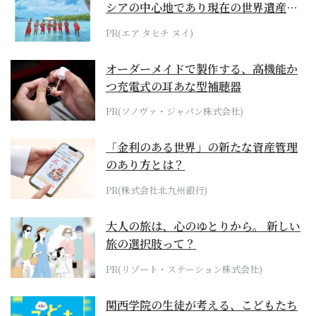
シアの中心地であり現在の世界遺産か
らみえてくる...
PR(エア タヒチ ヌイ)
オーダーメイドで製作する、高機能か
つ充電式の耳あな型補聴器
PR(ソノヴァ・ジャパン株式会社)
「金利のある世界」の新たな資産管理
のあり方とは？
PR(株式会社北九州銀行)
大人の旅は、心のゆとりから。 新しい
旅の選択肢って？
PR(リゾート・ステーション株式会社)
関西学院の生徒が考える、こどもたち