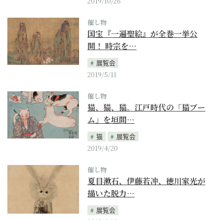
2019/10/26
催し物
国宝『一遍聖絵』が全巻一挙公
開！ 時宗を…
展覧会
2019/5/11
催し物
猫、猫、猫。江戸時代の「猫ブー
ム」を垣間…
猫
展覧会
2019/4/20
催し物
夏目漱石、伊藤若冲、徳川家光が
描いた脱力…
展覧会