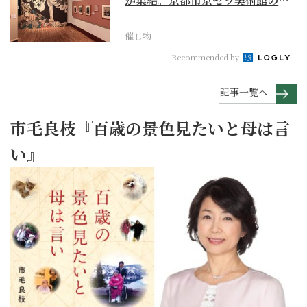
が集結。京都市京セラ美術館の
「浮世絵スーパークリ...
催し物
Recommended by
記事一覧へ
市毛良枝『百歳の景色見たいと母は言
い』