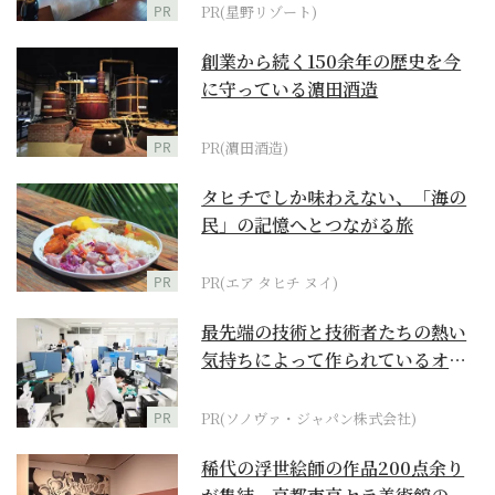
PR
PR(星野リゾート)
創業から続く150余年の歴史を今
に守っている濵田酒造
PR
PR(濵田酒造)
タヒチでしか味わえない、「海の
民」の記憶へとつながる旅
PR
PR(エア タヒチ ヌイ)
最先端の技術と技術者たちの熱い
気持ちによって作られているオー
ダーメイド補聴器
PR
PR(ソノヴァ・ジャパン株式会社)
稀代の浮世絵師の作品200点余り