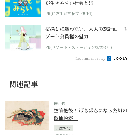
が生きやすい社会とは
PR(住友生命福祉文化財団)
宿探しに迷わない、大人の旅計画。 リ
ゾート会員権の魅力
PR(リゾート・ステーション株式会社)
Recommended by
関連記事
催し物
空前絶後！ ばらばらになった幻の
歌仙絵が…
展覧会