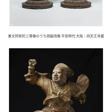
重文阿弥陀三尊像のうち両脇侍像 平安時代 大阪・四天王寺蔵