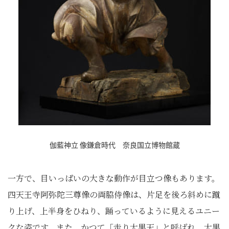
伽藍神立 像鎌倉時代 奈良国立博物館蔵
一方で、目いっぱいの大きな動作が目立つ像もあります。
四天王寺阿弥陀三尊像の両脇侍像は、片足を後ろ斜めに蹴
り上げ、上半身をひねり、踊っているように見えるユニー
クな姿です。また、かつて「走り大黒天」と呼ばれ、大黒