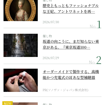
催し物
歴史上もっともファッショナブル
な王妃、アントワネットを再…
2026/07/30
No.
催し物
坂道の向こうに、まだ知らない東
京がある。『東京坂道100…
2026/07/29
No.
オーダーメイドで製作する、高機
能かつ充電式の耳あな型補聴器
PR(ソノヴァ・ジャパン株式会社)
NEW
催し物