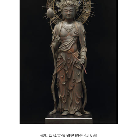
弥勒菩薩立像 鎌倉時代 個人蔵