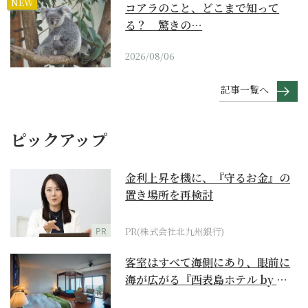
NEW
コアラのこと、どこまで知って
る？ 驚きの…
2026/08/06
記事一覧へ
ピックアップ
金利上昇を機に、『守るお金』の
置き場所を再検討
PR
PR(株式会社北九州銀行)
客室はすべて海側にあり、眼前に
海が広がる『西表島ホテル by 星
野リゾート』