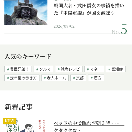
戦国大名・武田信玄の事績を描い
た『甲陽軍鑑』が国を滅ぼす…
2026/08/02
No.
人気のキーワード
豊臣兄弟！
クルマ
減塩レシピ
マネー
認知症
定年後の歩き方
老人ホーム
京都
漢方
新着記事
NEW
ベッドの中で眠れず朝３時……｜
クタクタな…