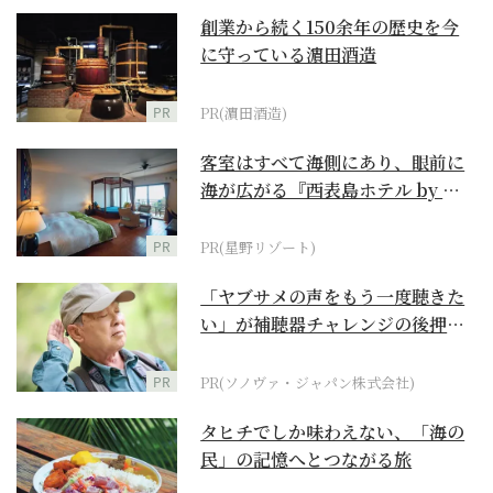
創業から続く150余年の歴史を今
に守っている濵田酒造
PR
PR(濵田酒造)
客室はすべて海側にあり、眼前に
海が広がる『西表島ホテル by 星
野リゾート』
PR
PR(星野リゾート)
「ヤブサメの声をもう一度聴きた
い」が補聴器チャレンジの後押し
に
PR
PR(ソノヴァ・ジャパン株式会社)
タヒチでしか味わえない、「海の
民」の記憶へとつながる旅