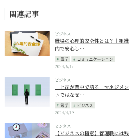
関連記事
ビジネス
職場の心理的安全性とは？｜組織
内で安心し…
識学
コミュニケーション
2024/5/17
ビジネス
「上司が背中で語る」マネジメン
トではなぜ…
識学
ビジネス
2024/4/19
ビジネス
【ビジネスの極意】管理職には残