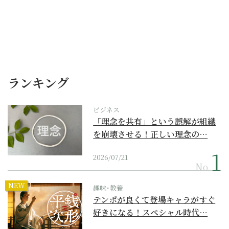
ランキング
ビジネス
「理念を共有」という誤解が組織
を崩壊させる！正しい理念の…
2026/07/21
No.
NEW
趣味･教養
テンポが良くて登場キャラがすぐ
好きになる！スペシャル時代…