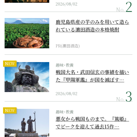
2026/08/02
No.
鹿児島県産の芋のみを用いて造ら
れている濵田酒造の本格焼酎
PR(濵田酒造)
NEW
趣味･教養
戦国大名・武田信玄の事績を描い
た『甲陽軍鑑』が国を滅ぼす…
2026/08/02
No.
NEW
趣味･教養
悪女から戦国ものまで。『篤姫』
でピークを迎えて過去15作…