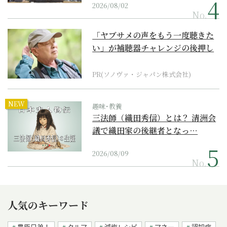
2026/08/02
No.
「ヤブサメの声をもう一度聴きた
い」が補聴器チャレンジの後押し
に
PR(ソノヴァ・ジャパン株式会社)
NEW
趣味･教養
三法師（織田秀信）とは？ 清洲会
議で織田家の後継者となっ…
2026/08/09
No.
人気のキーワード
豊臣兄弟！
クルマ
減塩レシピ
マネー
認知症