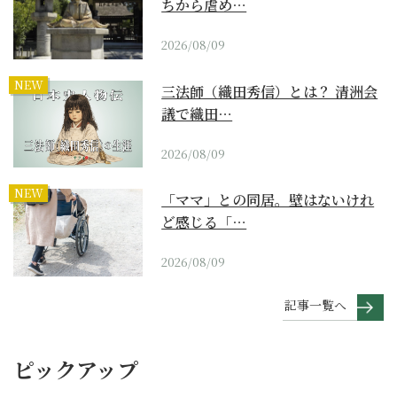
ちから虐め…
2026/08/09
NEW
三法師（織田秀信）とは？ 清洲会
議で織田…
2026/08/09
NEW
「ママ」との同居。壁はないけれ
ど感じる「…
2026/08/09
記事一覧へ
ピックアップ