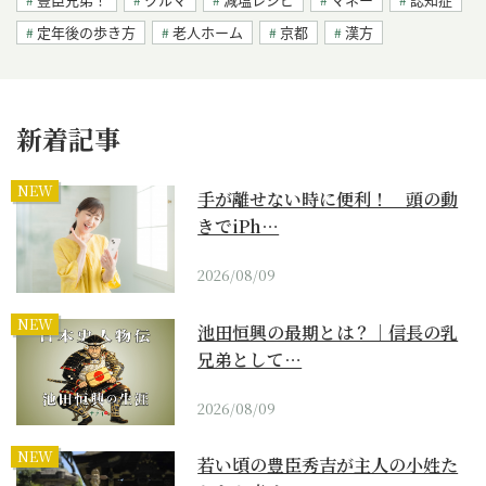
定年後の歩き方
老人ホーム
京都
漢方
新着記事
NEW
手が離せない時に便利！ 頭の動
きでiPh…
2026/08/09
NEW
池田恒興の最期とは？｜信長の乳
兄弟として…
2026/08/09
NEW
若い頃の豊臣秀吉が主人の小姓た