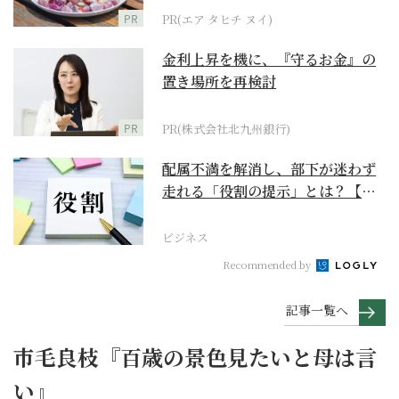
PR
PR(エア タヒチ ヌイ)
金利上昇を機に、『守るお金』の
置き場所を再検討
PR
PR(株式会社北九州銀行)
配属不満を解消し、部下が迷わず
走れる「役割の提示」とは？【ビ
ジネスの極意】
ビジネス
Recommended by
記事一覧へ
市毛良枝『百歳の景色見たいと母は言
い』