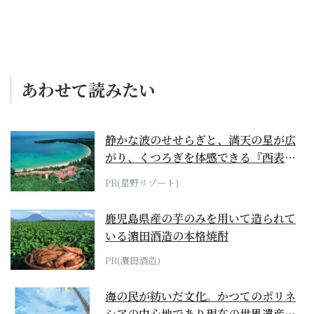
あわせて読みたい
静かな波のせせらぎと、満天の星が広
がり、くつろぎを体感できる『西表島
ホテル by...
PR(星野リゾート)
鹿児島県産の芋のみを用いて造られて
いる濵田酒造の本格焼酎
PR(濵田酒造)
海の民が紡いだ文化。かつてのポリネ
シアの中心地であり現在の世界遺産か