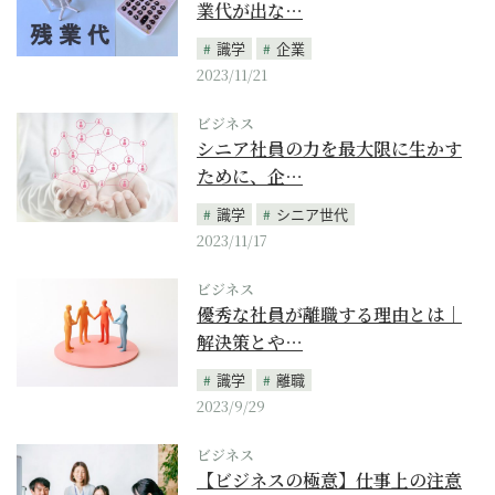
業代が出な…
識学
企業
2023/11/21
ビジネス
シニア社員の力を最大限に生かす
ために、企…
識学
シニア世代
2023/11/17
ビジネス
優秀な社員が離職する理由とは｜
解決策とや…
識学
離職
2023/9/29
ビジネス
【ビジネスの極意】仕事上の注意