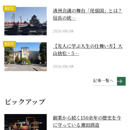
NEW
清洲会議の舞台「尾張国」とは？
信長の統…
2026/08/08
NEW
【先人に学ぶ人生の仕舞い方】大
山捨松・5…
2026/08/08
記事一覧へ
ピックアップ
創業から続く150余年の歴史を今
に守っている濵田酒造