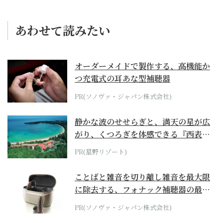
あわせて読みたい
オーダーメイドで製作する、高機能か
つ充電式の耳あな型補聴器
PR(ソノヴァ・ジャパン株式会社)
静かな波のせせらぎと、満天の星が広
がり、くつろぎを体感できる『西表島
ホテル by...
PR(星野リゾート)
ことばと雑音を切り離し雑音を最大限
に除去する、フォナック補聴器の最上
位モデル
PR(ソノヴァ・ジャパン株式会社)