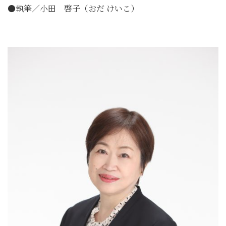
●執筆／小田 啓子（おだ けいこ）