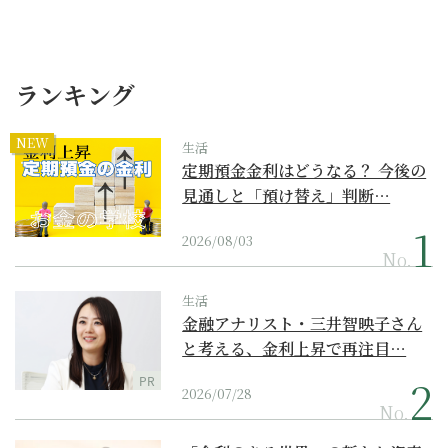
ランキング
NEW
生活
定期預金金利はどうなる？ 今後の
見通しと「預け替え」判断…
2026/08/03
No.
生活
金融アナリスト・三井智映子さん
と考える、金利上昇で再注目…
PR
2026/07/28
No.