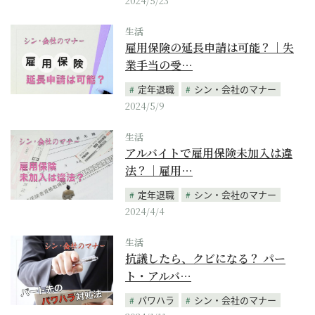
2024/5/23
生活
雇用保険の延長申請は可能？｜失
業手当の受…
定年退職
シン・会社のマナー
2024/5/9
生活
アルバイトで雇用保険未加入は違
法？｜雇用…
定年退職
シン・会社のマナー
2024/4/4
生活
抗議したら、クビになる？ パー
ト・アルバ…
パワハラ
シン・会社のマナー