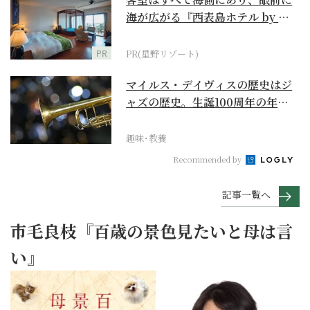
海が広がる『西表島ホテル by 星
野リゾート』
PR
PR(星野リゾート)
マイルス・デイヴィスの歴史はジ
ャズの歴史。生誕100周年の年に
再確認するべき多大...
趣味･教養
Recommended by
記事一覧へ
市毛良枝『百歳の景色見たいと母は言
い』