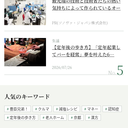
最先端の技術と技術者たちの熱い
気持ちによって作られているオー
ダーメイド補聴器
PR(ソノヴァ・ジャパン株式会社)
生活
【定年後の歩き方】「定年起業し
てバーを経営」夢を叶えた6…
2026/07/26
No.
人気のキーワード
豊臣兄弟！
クルマ
減塩レシピ
マネー
認知症
定年後の歩き方
老人ホーム
京都
漢方