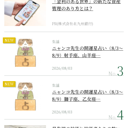
「金利のある世界」の新たな資産
管理のあり方とは？
PR(株式会社北九州銀行)
NEW
生活
ニャンコ先生の開運星占い（8/3～
8/9）射手座、山羊座…
2026/08/03
No.
NEW
生活
ニャンコ先生の開運星占い（8/3～
8/9）獅子座、乙女座…
2026/08/03
No.