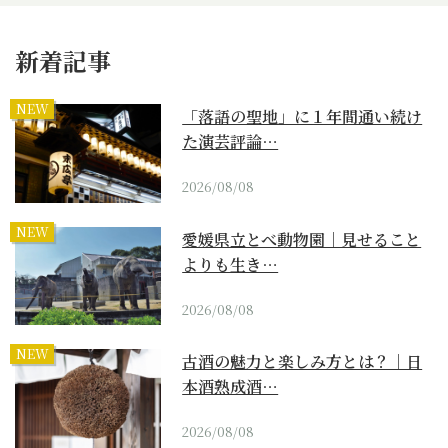
新着記事
NEW
「落語の聖地」に１年間通い続け
た演芸評論…
2026/08/08
NEW
愛媛県立とべ動物園｜見せること
よりも生き…
2026/08/08
NEW
古酒の魅力と楽しみ方とは？｜日
本酒熟成酒…
2026/08/08