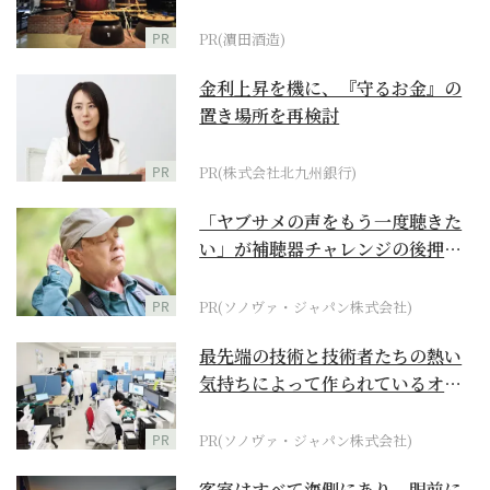
PR
PR(濵田酒造)
金利上昇を機に、『守るお金』の
置き場所を再検討
PR
PR(株式会社北九州銀行)
「ヤブサメの声をもう一度聴きた
い」が補聴器チャレンジの後押し
に
PR
PR(ソノヴァ・ジャパン株式会社)
最先端の技術と技術者たちの熱い
気持ちによって作られているオー
ダーメイド補聴器
PR
PR(ソノヴァ・ジャパン株式会社)
客室はすべて海側にあり、眼前に