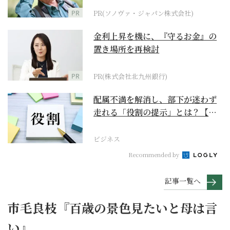
PR
PR(ソノヴァ・ジャパン株式会社)
金利上昇を機に、『守るお金』の
置き場所を再検討
PR
PR(株式会社北九州銀行)
配属不満を解消し、部下が迷わず
走れる「役割の提示」とは？【ビ
ジネスの極意】
ビジネス
Recommended by
記事一覧へ
市毛良枝『百歳の景色見たいと母は言
い』