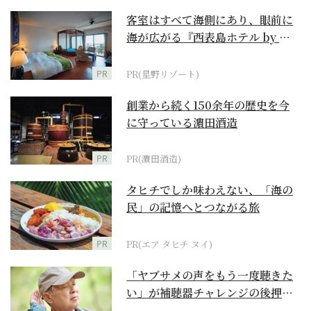
客室はすべて海側にあり、眼前に
海が広がる『西表島ホテル by 星
野リゾート』
PR
PR(星野リゾート)
創業から続く150余年の歴史を今
に守っている濵田酒造
PR
PR(濵田酒造)
タヒチでしか味わえない、「海の
民」の記憶へとつながる旅
PR
PR(エア タヒチ ヌイ)
「ヤブサメの声をもう一度聴きた
い」が補聴器チャレンジの後押し
に