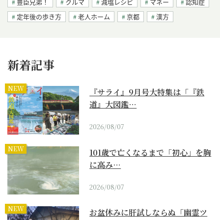
豊臣兄弟！
クルマ
減塩レシピ
マネー
認知症
定年後の歩き方
老人ホーム
京都
漢方
新着記事
NEW
『サライ』9月号大特集は「『鉄
道』大図鑑…
2026/08/07
NEW
101歳で亡くなるまで「初心」を胸
に高み…
2026/08/07
NEW
お盆休みに肝試しならぬ「幽霊ツ