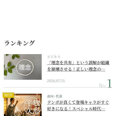
ランキング
ビジネス
「理念を共有」という誤解が組織
を崩壊させる！正しい理念の…
2026/07/21
No.
NEW
趣味･教養
テンポが良くて登場キャラがすぐ
好きになる！スペシャル時代…