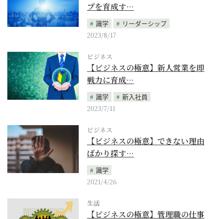
プを育成す…
識学
リーダーシップ
2023/8/17
ビジネス
【ビジネスの極意】新人営業を即
戦力に育成…
識学
新入社員
2023/7/11
ビジネス
【ビジネスの極意】できない理由
ばかり探す…
識学
2021/4/26
生活
【ビジネスの極意】管理職の仕事