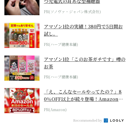
つ充電式の耳あな型補聴器
PR(ソノヴァ・ジャパン株式会社)
アマゾン1位の実績！380円で5日間お
試し。
PR(ハーブ健康本舗)
アマゾン1位「このお茶ガチです」噂の
お茶
PR(ハーブ健康本舗)
「え、こんなセールやってたの？」8
0％OFF以上が続々登場！Amazonの
本気が...
PR(Amazon)
Recommended by