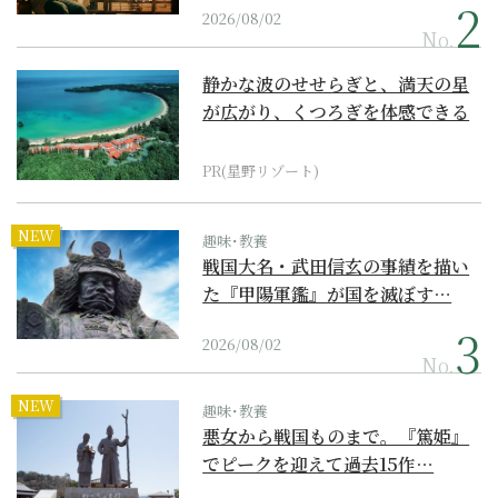
2026/08/02
No.
静かな波のせせらぎと、満天の星
が広がり、くつろぎを体感できる
『西表島ホテル by...
PR(星野リゾート)
NEW
趣味･教養
戦国大名・武田信玄の事績を描い
た『甲陽軍鑑』が国を滅ぼす…
2026/08/02
No.
NEW
趣味･教養
悪女から戦国ものまで。『篤姫』
でピークを迎えて過去15作…