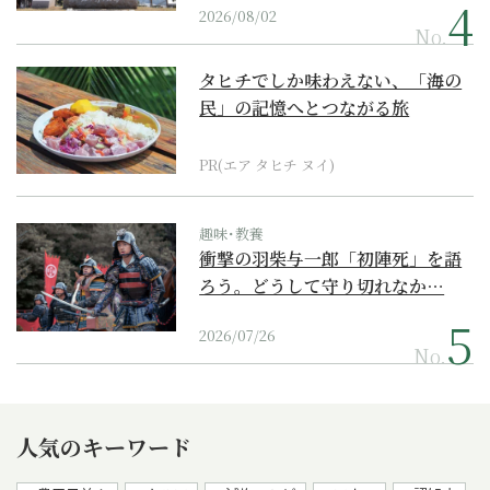
2026/08/02
No.
タヒチでしか味わえない、「海の
民」の記憶へとつながる旅
PR(エア タヒチ ヌイ)
趣味･教養
衝撃の羽柴与一郎「初陣死」を語
ろう。どうして守り切れなか…
2026/07/26
No.
人気のキーワード