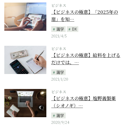
ビジネス
【ビジネスの極意】「2025年の
崖」を知…
識学
DX
2021/4/5
ビジネス
【ビジネスの極意】給料を上げる
だけでは、…
識学
2021/1/20
ビジネス
【ビジネスの極意】塩野義製薬
（シオノギ）…
識学
2020/9/24