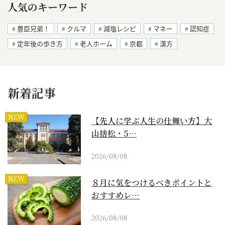
人気のキーワード
豊臣兄弟！
クルマ
減塩レシピ
マネー
認知症
定年後の歩き方
老人ホーム
京都
漢方
新着記事
NEW
【先人に学ぶ人生の仕舞い方】大
山捨松・5…
2026/08/08
NEW
８月に気をつけるべきポイントと
おすすめレ…
2026/08/08