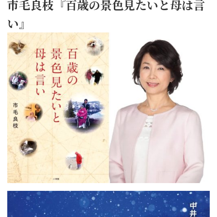
市毛良枝『百歳の景色見たいと母は言
い』