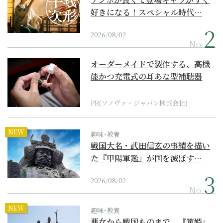
好きになる！スペシャル時代…
2026/08/02
No.
オーダーメイドで製作する、高機
能かつ充電式の耳あな型補聴器
PR(ソノヴァ・ジャパン株式会社)
NEW
趣味･教養
戦国大名・武田信玄の事績を描い
た『甲陽軍鑑』が国を滅ぼす…
2026/08/02
No.
NEW
趣味･教養
悪女から戦国ものまで。『篤姫』