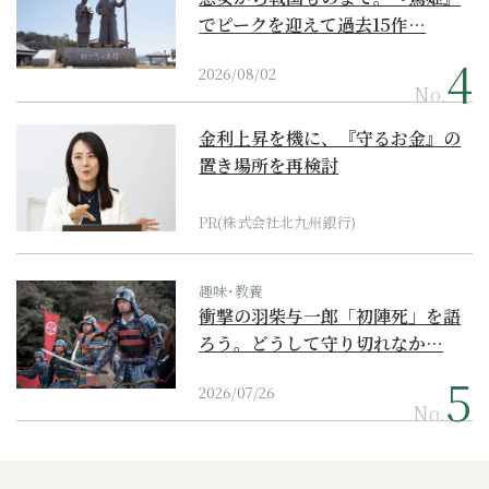
でピークを迎えて過去15作…
2026/08/02
No.
金利上昇を機に、『守るお金』の
置き場所を再検討
PR(株式会社北九州銀行)
趣味･教養
衝撃の羽柴与一郎「初陣死」を語
ろう。どうして守り切れなか…
2026/07/26
No.