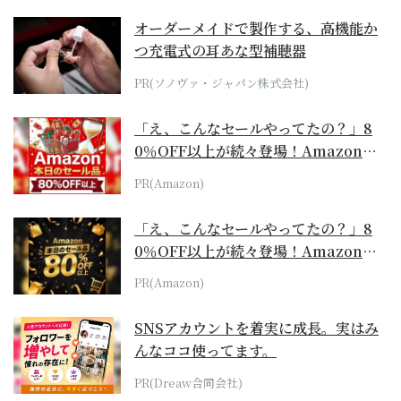
オーダーメイドで製作する、高機能か
つ充電式の耳あな型補聴器
PR(ソノヴァ・ジャパン株式会社)
「え、こんなセールやってたの？」8
0％OFF以上が続々登場！Amazonの
本気が...
PR(Amazon)
「え、こんなセールやってたの？」8
0％OFF以上が続々登場！Amazonの
本気が...
PR(Amazon)
SNSアカウントを着実に成長。実はみ
んなココ使ってます。
PR(Dreaw合同会社)