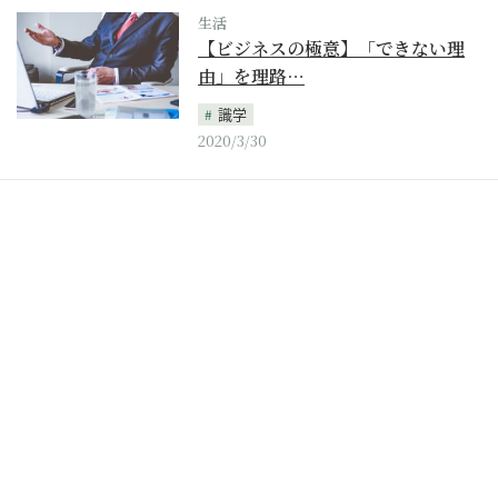
生活
【ビジネスの極意】「できない理
由」を理路…
識学
2020/3/30