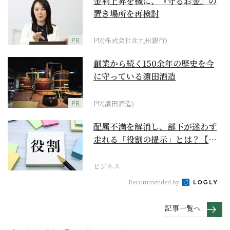
金利上昇を機に、『守るお金』の
置き場所を再検討
PR
PR(株式会社北九州銀行)
創業から続く150余年の歴史を今
に守っている濵田酒造
PR
PR(濵田酒造)
配属不満を解消し、部下が迷わず
走れる「役割の提示」とは？【ビ
ジネスの極意】
ビジネス
Recommended by
記事一覧へ