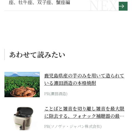
座、牡牛座、双子座、蟹座編
あわせて読みたい
鹿児島県産の芋のみを用いて造られて
いる濵田酒造の本格焼酎
PR(濵田酒造)
ことばと雑音を切り離し雑音を最大限
に除去する、フォナック補聴器の最上
位モデル
PR(ソノヴァ・ジャパン株式会社)