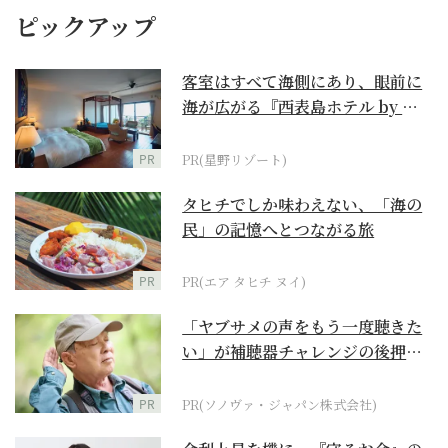
ピックアップ
客室はすべて海側にあり、眼前に
海が広がる『西表島ホテル by 星
野リゾート』
PR
PR(星野リゾート)
タヒチでしか味わえない、「海の
民」の記憶へとつながる旅
PR
PR(エア タヒチ ヌイ)
「ヤブサメの声をもう一度聴きた
い」が補聴器チャレンジの後押し
に
PR
PR(ソノヴァ・ジャパン株式会社)