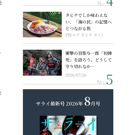
を
No.
タヒチでしか味わえな
い、「海の民」の記憶へ
とつながる旅
PR(エア タヒチ ヌイ)
ン
衝撃の羽柴与一郎「初陣
死」を語ろう。どうして
守り切れなか…
2026/07/26
No.
ま
8
サライ最新号
2026年
月号