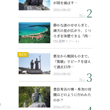
が国を滅ぼす…
2026/08/02
No.
静かな波のせせらぎと、
満天の星が広がり、くつ
ろぎを体感できる『西表
島ホテル by...
PR(星野リゾート)
NEW
悪女から戦国ものまで。
『篤姫』でピークを迎え
て過去15作…
2026/08/02
No.
豊臣秀吉の甥・秀次の切
腹はどのように行われた
のか？
ホ
2026/07/26