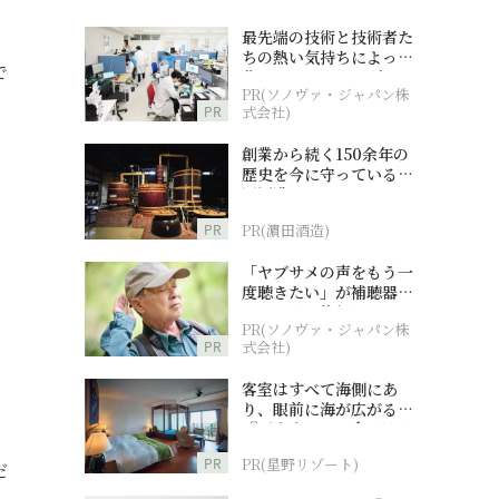
最先端の技術と技術者た
ちの熱い気持ちによって
で
作られているオーダーメ
PR(ソノヴァ・ジャパン株
イド補聴器
PR
式会社)
創業から続く150余年の
歴史を今に守っている濵
田酒造
PR
PR(濵田酒造)
「ヤブサメの声をもう一
度聴きたい」が補聴器チ
ャレンジの後押しに
PR(ソノヴァ・ジャパン株
PR
式会社)
客室はすべて海側にあ
り、眼前に海が広がる
『西表島ホテル by 星野
リゾート』
PR
PR(星野リゾート)
だ