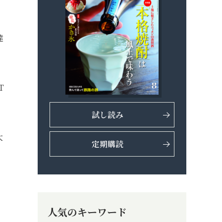
達
T
試し読み
大
定期購読
人気のキーワード