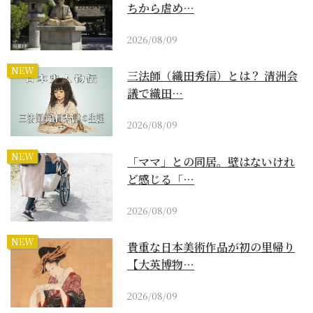
ちから虐め…
2026/08/09
NEW
三法師（織田秀信）とは？ 清洲会
議で織田…
2026/08/09
NEW
「ママ」との同居。壁はないけれ
ど感じる「…
2026/08/09
NEW
貴重な日本美術作品が初の里帰り
【大英博物…
2026/08/09