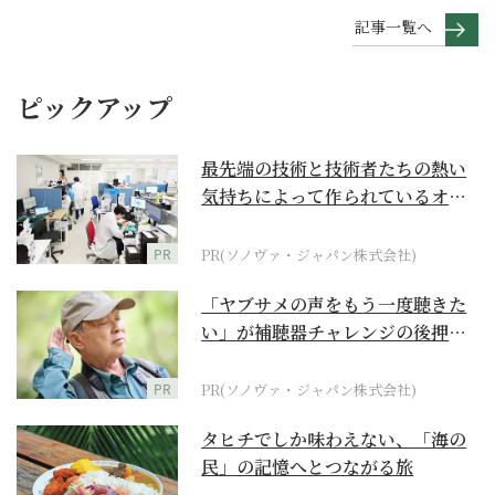
記事一覧へ
ピックアップ
最先端の技術と技術者たちの熱い
気持ちによって作られているオー
ダーメイド補聴器
PR
PR(ソノヴァ・ジャパン株式会社)
「ヤブサメの声をもう一度聴きた
い」が補聴器チャレンジの後押し
に
PR
PR(ソノヴァ・ジャパン株式会社)
タヒチでしか味わえない、「海の
民」の記憶へとつながる旅