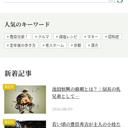
No.
人気のキーワード
豊臣兄弟！
クルマ
減塩レシピ
マネー
認知症
定年後の歩き方
老人ホーム
京都
漢方
新着記事
NEW
池田恒興の最期とは？｜信長の乳
兄弟として…
2026/08/09
NEW
若い頃の豊臣秀吉が主人の小姓た