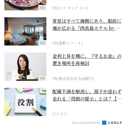
PR
PR(エア タヒチ ヌイ)
客室はすべて海側にあり、眼前に
海が広がる『西表島ホテル by 星
野リゾート』
PR
PR(星野リゾート)
金利上昇を機に、『守るお金』の
置き場所を再検討
PR
PR(株式会社北九州銀行)
配属不満を解消し、部下が迷わず
走れる「役割の提示」とは？【ビ
ジネスの極意】
ビジネス
Recommended by