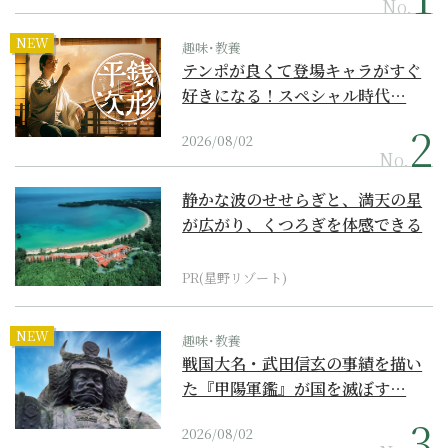
No.
NEW
趣味･教養
テンポが良くて登場キャラがすぐ
好きになる！スペシャル時代…
2026/08/02
No.
静かな波のせせらぎと、満天の星
が広がり、くつろぎを体感できる
『西表島ホテル by...
PR(星野リゾート)
NEW
趣味･教養
戦国大名・武田信玄の事績を描い
た『甲陽軍鑑』が国を滅ぼす…
2026/08/02