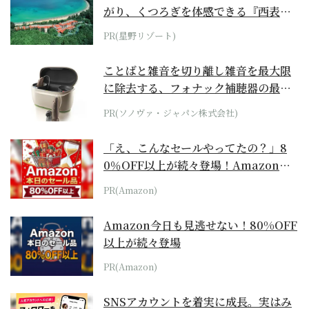
がり、くつろぎを体感できる『西表島
ホテル by...
PR(星野リゾート)
ことばと雑音を切り離し雑音を最大限
に除去する、フォナック補聴器の最上
位モデル
PR(ソノヴァ・ジャパン株式会社)
「え、こんなセールやってたの？」8
0％OFF以上が続々登場！Amazonの
本気が...
PR(Amazon)
Amazon今日も見逃せない！80%OFF
以上が続々登場
PR(Amazon)
SNSアカウントを着実に成長。実はみ