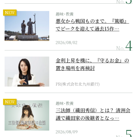
No.
NEW
趣味･教養
悪女から戦国ものまで。『篤姫』
でピークを迎えて過去15作…
2026/08/02
No.
金利上昇を機に、『守るお金』の
置き場所を再検討
PR(株式会社北九州銀行)
NEW
趣味･教養
三法師（織田秀信）とは？ 清洲会
議で織田家の後継者となっ…
2026/08/09