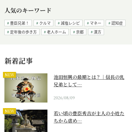
人気のキーワード
豊臣兄弟！
クルマ
減塩レシピ
マネー
認知症
定年後の歩き方
老人ホーム
京都
漢方
新着記事
NEW
池田恒興の最期とは？｜信長の乳
兄弟として…
2026/08/09
NEW
若い頃の豊臣秀吉が主人の小姓た
ちから虐め…