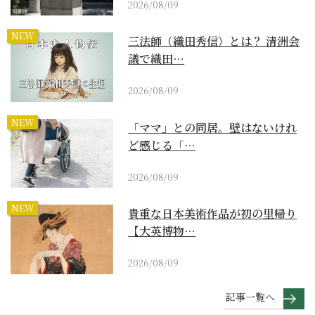
2026/08/09
NEW
三法師（織田秀信）とは？ 清洲会
議で織田…
2026/08/09
NEW
「ママ」との同居。壁はないけれ
ど感じる「…
2026/08/09
NEW
貴重な日本美術作品が初の里帰り
【大英博物…
2026/08/09
記事一覧へ