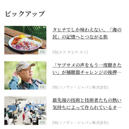
ピックアップ
タヒチでしか味わえない、「海の
民」の記憶へとつながる旅
PR
PR(エア タヒチ ヌイ)
「ヤブサメの声をもう一度聴きた
い」が補聴器チャレンジの後押し
に
PR
PR(ソノヴァ・ジャパン株式会社)
最先端の技術と技術者たちの熱い
気持ちによって作られているオー
ダーメイド補聴器
PR
PR(ソノヴァ・ジャパン株式会社)