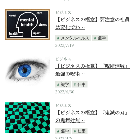
ビジネス
【ビジネスの極意】要注意の社員
は変化でわ…
メンタルヘルス
識学
2022/7/19
ビジネス
【ビジネスの極意】『呪術廻戦』
最強の呪術…
識学
仕事
2022/6/30
ビジネス
【ビジネスの極意】『鬼滅の刃』
の鬼舞辻無…
識学
仕事
2022/4/5