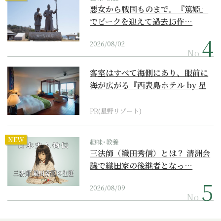
悪女から戦国ものまで。『篤姫』
でピークを迎えて過去15作…
2026/08/02
No.
客室はすべて海側にあり、眼前に
海が広がる『西表島ホテル by 星
野リゾート』
PR(星野リゾート)
NEW
趣味･教養
三法師（織田秀信）とは？ 清洲会
議で織田家の後継者となっ…
2026/08/09
No.