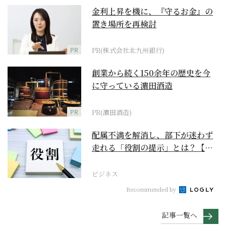
金利上昇を機に、『守るお金』の
置き場所を再検討
PR
PR(株式会社北九州銀行)
創業から続く150余年の歴史を今
に守っている濵田酒造
PR
PR(濵田酒造)
配属不満を解消し、部下が迷わず
走れる「役割の提示」とは？【ビ
ジネスの極意】
ビジネス
Recommended by
記事一覧へ