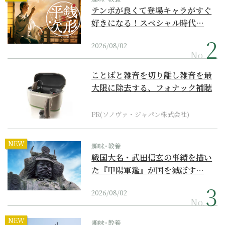
テンポが良くて登場キャラがすぐ
好きになる！スペシャル時代…
2026/08/02
No.
ことばと雑音を切り離し雑音を最
大限に除去する、フォナック補聴
器の最上位モデル
PR(ソノヴァ・ジャパン株式会社)
NEW
趣味･教養
戦国大名・武田信玄の事績を描い
た『甲陽軍鑑』が国を滅ぼす…
2026/08/02
No.
NEW
趣味･教養