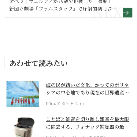
オペラ王ヴェルディが79歳で挑戦した「喜劇」！
新国立劇場『ファルスタッフ』で圧倒的楽しさと
人生哲学を味わう
あわせて読みたい
海の民が紡いだ文化。かつてのポリネ
シアの中心地であり現在の世界遺産か
らみえてくる...
PR(エア タヒチ ヌイ)
ことばと雑音を切り離し雑音を最大限
に除去する、フォナック補聴器の最上
位モデル