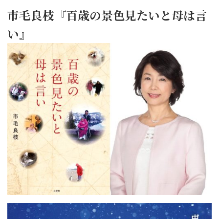
市毛良枝『百歳の景色見たいと母は言
い』