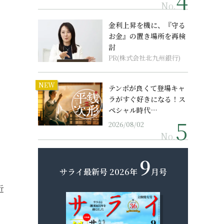
No.
金利上昇を機に、『守る
お金』の置き場所を再検
討
PR(株式会社北九州銀行)
NEW
テンポが良くて登場キャ
ラがすぐ好きになる！ス
ペシャル時代…
2026/08/02
No.
9
サライ最新号
2026年
月号
近