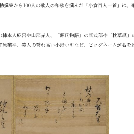
0の勅撰集から100人の歌人の和歌を撰んだ『小倉百人一首』は、
の柿本人麻呂や山部赤人、「源氏物語」の紫式部や「枕草紙」
在原業平、美人の誉れ高い小野小町など、ビッグネームが名を