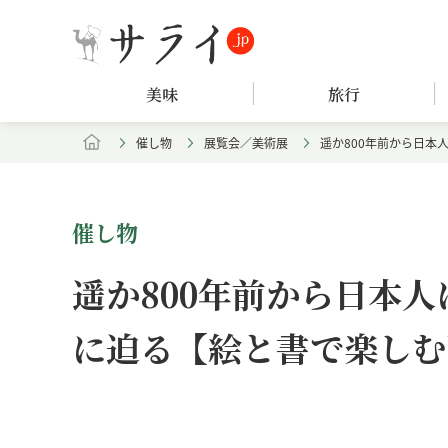
美味
旅行
催し物
展覧会／美術展
遥か800年前から日
催し物
遥か800年前から日本
に迫る【絵と書で楽しむ
Loaded
:
/
Unmute
4.81%