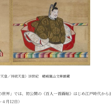
天皇／持統天皇》18世紀 嵯峨嵐山文華館蔵
の世界」では、初公開の《百人一首画帖》はじめ江戸時代から
４月12日）