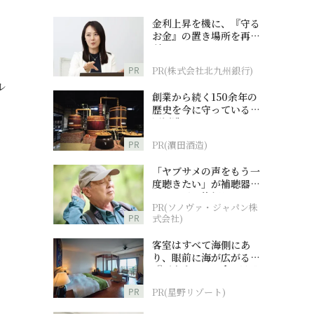
金利上昇を機に、『守る
お金』の置き場所を再検
討
PR
PR(株式会社北九州銀行)
ル
創業から続く150余年の
歴史を今に守っている濵
田酒造
PR
PR(濵田酒造)
「ヤブサメの声をもう一
度聴きたい」が補聴器チ
ャレンジの後押しに
PR(ソノヴァ・ジャパン株
PR
式会社)
客室はすべて海側にあ
り、眼前に海が広がる
『西表島ホテル by 星野
リゾート』
PR
PR(星野リゾート)