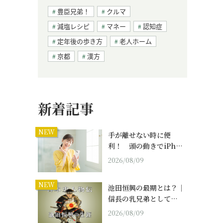
豊臣兄弟！
クルマ
減塩レシピ
マネー
認知症
定年後の歩き方
老人ホーム
京都
漢方
新着記事
NEW
手が離せない時に便
利！ 頭の動きでiPh…
2026/08/09
NEW
池田恒興の最期とは？｜
信長の乳兄弟として…
2026/08/09