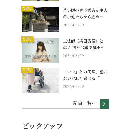
NEW
若い頃の豊臣秀吉が主人
の小姓たちから虐め…
2026/08/09
NEW
三法師（織田秀信）と
は？ 清洲会議で織田…
2026/08/09
NEW
「ママ」との同居。壁は
ないけれど感じる「…
2026/08/09
記事一覧へ
ピックアップ