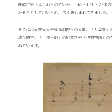
藤原定家（ふじわらのていか 1162～1241）が1
かるたとして用いられ、広く親しまれてきました。
そこには天智天皇や後鳥羽院らの皇族、「万葉集」
清少納言、「土佐日記」の紀貫之や「伊勢物語」の
ねています。