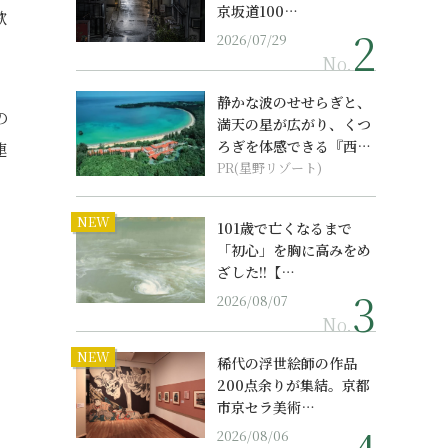
京坂道100…
歌
2026/07/29
No.
静かな波のせせらぎと、
の
満天の星が広がり、くつ
ろぎを体感できる『西表
連
島ホテル by...
PR(星野リゾート)
NEW
101歳で亡くなるまで
「初心」を胸に高みをめ
ざした!!【…
2026/08/07
No.
NEW
稀代の浮世絵師の作品
200点余りが集結。京都
市京セラ美術…
2026/08/06