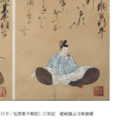
行平／在原業平朝臣》17世紀 嵯峨嵐山文華館蔵