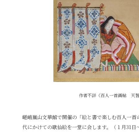
作者不詳《百人一首画帖 天智
嵯峨嵐山文華館で開催の「絵と書で楽しむ百人一首
代にかけての歌仙絵を一堂に会します。（１月31日～