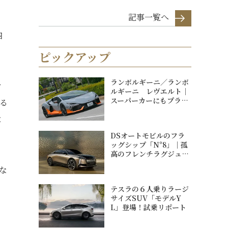
記事一覧へ
四
ピックアップ
ランボルギーニ／ランボ
ク
ルギーニ レヴエルト｜
スーパーカーにもプラグ
ある
インハイブリッ...
と
DSオートモビルのフラ
ッグシップ「N°8」｜孤
高のフレンチラグジュア
リー
な
テスラの６人乗りラージ
サイズSUV「モデルY
L」登場！試乗リポート