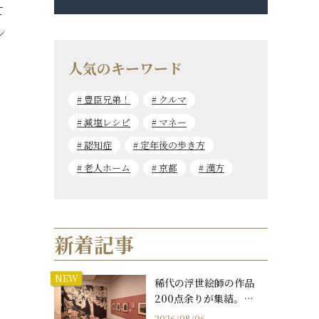
て
ン
人気のキーワード
豊臣兄弟！
クルマ
減塩レシピ
マネー
認知症
定年後の歩き方
老人ホーム
京都
漢方
新着記事
NEW
稀代の浮世絵師の作品
200点余りが集結。…
2026/08/06