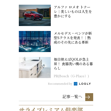
アルファ ロメオ トナー
レ｜美しいものは人生を
豊かにする
メルセデス・ベンツが新
型Sクラスを発表！｜熟
成のその先にある革新
毎日使えばQOLが急上
昇！ 食器洗い機のある暮
らし
PR(Bosch（G-Place）)
Recommended by
記事一覧へ
サライプレミアム倶楽部