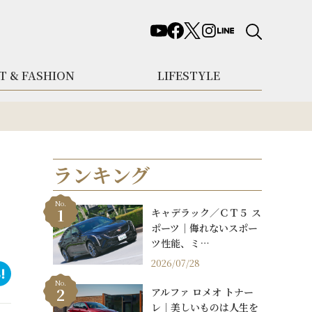
T & FASHION
LIFESTYLE
ランキング
No.
キャデラック／ＣＴ５ ス
ポーツ｜侮れないスポー
ツ性能、ミ…
2026/07/28
No.
アルファ ロメオ トナー
レ｜美しいものは人生を