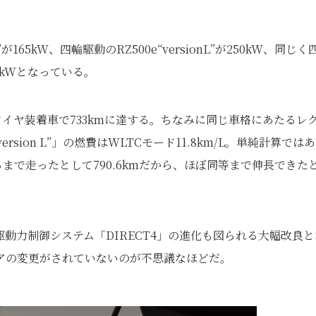
が165kW、四輪駆動のRZ500e“versionL”が250kW、同じく
00kWとなっている。
インチタイヤ装着車で733kmに達する。ちなみに同じ車格にあたるレ
rsion L”」の燃費はWLTCモード11.8km/L。単純計算では
まで走ったとして790.6kmだから、ほぼ同等まで伸長できた
動力制御システム「DIRECT4」の進化も図られる大幅改良と
アの変更がされていないのが不思議なほどだ。