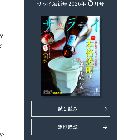
8
サライ最新号
2026年
月号
ヤ
ど
試し読み
定期購読
や