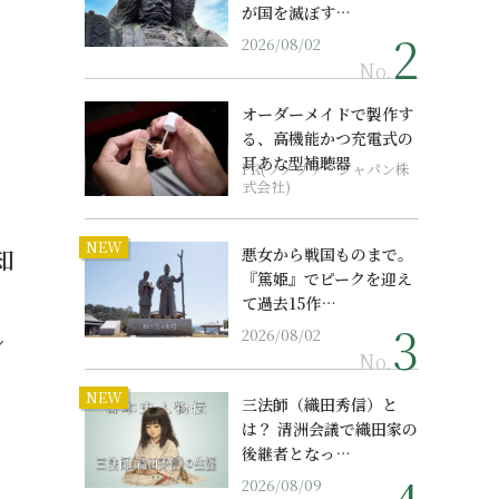
が国を滅ぼす…
2026/08/02
No.
オーダーメイドで製作す
る、高機能かつ充電式の
耳あな型補聴器
PR(ソノヴァ・ジャパン株
式会社)
NEW
知
悪女から戦国ものまで。
『篤姫』でピークを迎え
て過去15作…
2026/08/02
シ
No.
NEW
三法師（織田秀信）と
は？ 清洲会議で織田家の
後継者となっ…
2026/08/09