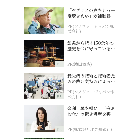
「ヤブサメの声をもう一
度聴きたい」が補聴器チ
ャレンジの後押しに
PR(ソノヴァ・ジャパン株
PR
式会社)
創業から続く150余年の
歴史を今に守っている濵
田酒造
PR
PR(濵田酒造)
最先端の技術と技術者た
ちの熱い気持ちによって
作られているオーダーメ
PR(ソノヴァ・ジャパン株
イド補聴器
PR
式会社)
金利上昇を機に、『守る
お金』の置き場所を再検
討
PR
PR(株式会社北九州銀行)