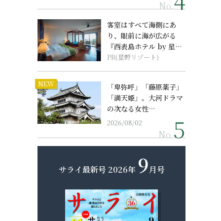
No.
客室はすべて海側にあ
り、眼前に海が広がる
『西表島ホテル by 星野
リゾート』
PR(星野リゾート)
NEW
「卑弥呼」「藤原薬子」
「満天姫」。大河ドラマ
の次なる女性…
2026/08/02
No.
9
サライ最新号
2026年
月号