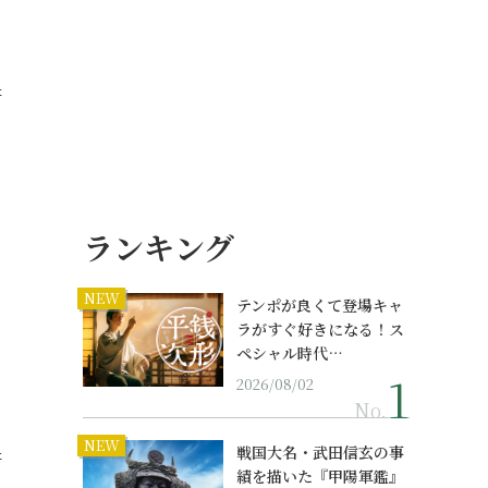
研
ランキング
NEW
テンポが良くて登場キャ
ラがすぐ好きになる！ス
ペシャル時代…
2026/08/02
No.
NEW
戦国大名・武田信玄の事
研
績を描いた『甲陽軍鑑』