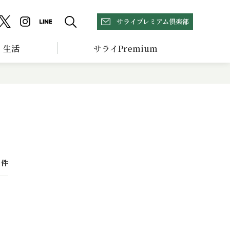
サライプレミアム倶楽部
生活
サライPremium
件