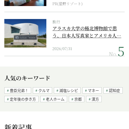
PR(星野リゾート)
旅行
アラスカ大学の極北博物館で思
う、日本人写真家とアメリカ人…
2026/07/31
No.
人気のキーワード
豊臣兄弟！
クルマ
減塩レシピ
マネー
認知症
定年後の歩き方
老人ホーム
京都
漢方
新着記事