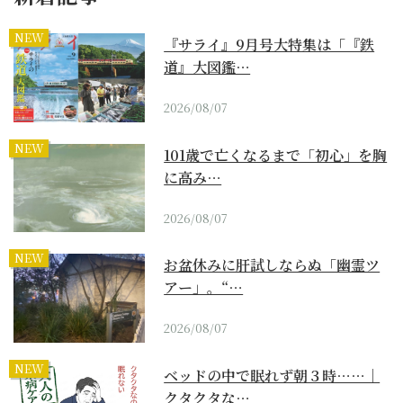
NEW
『サライ』9月号大特集は「『鉄
道』大図鑑…
2026/08/07
NEW
101歳で亡くなるまで「初心」を胸
に高み…
2026/08/07
NEW
お盆休みに肝試しならぬ「幽霊ツ
アー」。“…
2026/08/07
NEW
ベッドの中で眠れず朝３時……｜
クタクタな…