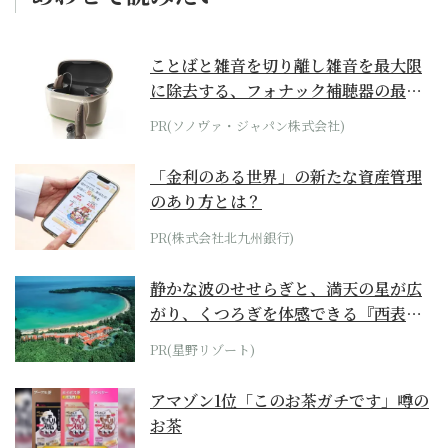
ことばと雑音を切り離し雑音を最大限
に除去する、フォナック補聴器の最上
位モデル
PR(ソノヴァ・ジャパン株式会社)
「金利のある世界」の新たな資産管理
のあり方とは？
PR(株式会社北九州銀行)
静かな波のせせらぎと、満天の星が広
がり、くつろぎを体感できる『西表島
ホテル by...
PR(星野リゾート)
アマゾン1位「このお茶ガチです」噂の
お茶