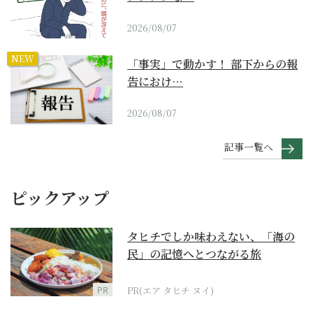
2026/08/07
NEW
「事実」で動かす！ 部下からの報
告におけ…
2026/08/07
記事一覧へ
ピックアップ
タヒチでしか味わえない、「海の
民」の記憶へとつながる旅
PR
PR(エア タヒチ ヌイ)