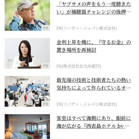
「ヤブサメの声をもう一度聴きた
い」が補聴器チャレンジの後押し
に
PR
PR(ソノヴァ・ジャパン株式会社)
金利上昇を機に、『守るお金』の
置き場所を再検討
PR
PR(株式会社北九州銀行)
最先端の技術と技術者たちの熱い
気持ちによって作られているオー
ダーメイド補聴器
PR
PR(ソノヴァ・ジャパン株式会社)
客室はすべて海側にあり、眼前に
海が広がる『西表島ホテル by 星
野リゾート』