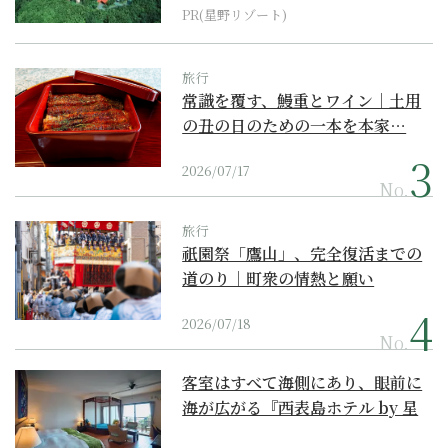
PR(星野リゾート)
旅行
常識を覆す、鰻重とワイン｜土用
の丑の日のための一本を本家…
2026/07/17
No.
旅行
祇園祭「鷹山」、完全復活までの
道のり｜町衆の情熱と願い
2026/07/18
No.
客室はすべて海側にあり、眼前に
海が広がる『西表島ホテル by 星
野リゾート』