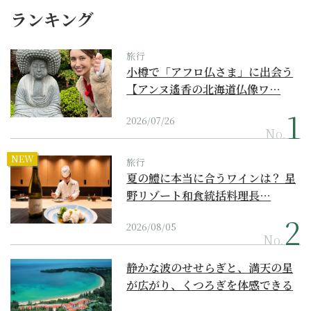
ランキング
旅行
小樽で「アフロ仏さま」に出会う
【アンヌ遙香の北海道仏像ワ…
2026/07/26
No.
NEW
旅行
夏の鱧に本当に合うワインは？ 星
野リゾート和食統括料理長…
2026/08/05
No.
静かな波のせせらぎと、満天の星
が広がり、くつろぎを体感できる
『西表島ホテル by...