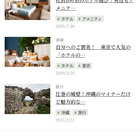
社長100名のホテル選び｜男性もア
メニテ…
ホテル
アメニティ
2019/7/30
美味
自分へのご褒美！ 東京で人気の
「ホテルの…
ホテル
東京
2019/2/20
旅行
圧巻の城壁！沖縄のマイナーだけ
ど魅力的な…
沖縄
旅行
2017/2/23