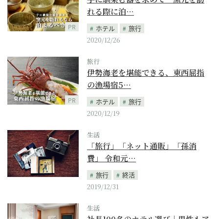
れる際に泊…
PR
ホテル
旅行
2020/12/26
旅行
伊勢海老を堪能できる、東西屈指
の漁場宿5…
PR
ホテル
旅行
2020/12/19
生活
「旅行」「ネット通販」「孫消
費」 令和元…
旅行
終活
2019/12/31
生活