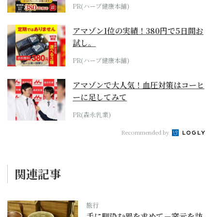
PR(ハーブ健康本舗)
アマゾン1位の実績！380円で5日間お
試し。
PR(ハーブ健康本舗)
アマゾンで大人気！血圧対策はコーヒ
ーに足してみて
PR(森永乳業)
Recommended by
関連記事
旅行
手に馴染む器を求めて－窯元を訪