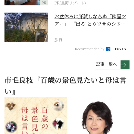
PR
PR(星野リゾート)
お盆休みに肝試しならぬ「幽霊ツ
アー」。“出る”とウワサのシドニ
ー・ロックス地区の...
旅行
Recommended by
記事一覧へ
市毛良枝『百歳の景色見たいと母は言
い』