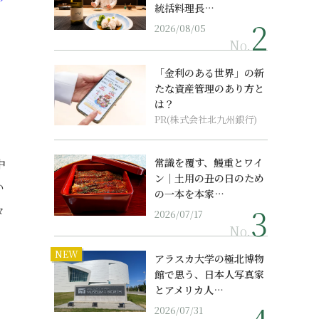
統括料理長…
2026/08/05
No.
「金利のある世界」の新
たな資産管理のあり方と
は？
PR(株式会社北九州銀行)
常識を覆す、鰻重とワイ
中
ン｜土用の丑の日のため
い
の一本を本家…
々
2026/07/17
No.
NEW
アラスカ大学の極北博物
館で思う、日本人写真家
とアメリカ人…
2026/07/31