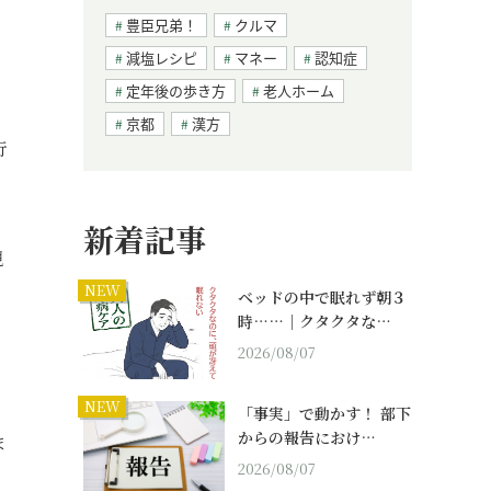
豊臣兄弟！
クルマ
減塩レシピ
マネー
認知症
定年後の歩き方
老人ホーム
京都
漢方
行
新着記事
観
NEW
ベッドの中で眠れず朝３
時……｜クタクタな…
2026/08/07
NEW
「事実」で動かす！ 部下
からの報告におけ…
ま
2026/08/07