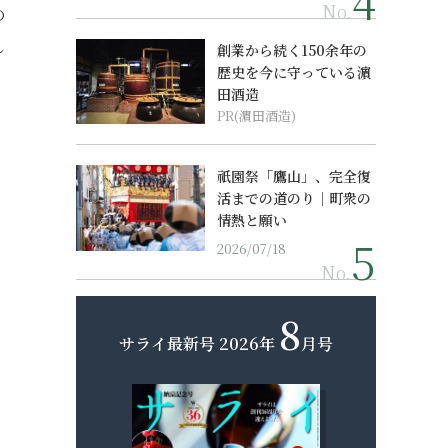
No.
の
し
創業から続く150余年の
歴史を今に守っている濵
田酒造
PR(濵田酒造)
祇園祭「鷹山」、完全復
活までの道のり｜町衆の
情熱と願い
2026/07/18
No.
8
サライ最新号
2026年
月号