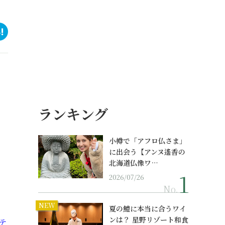
ランキング
小樽で「アフロ仏さま」
に出会う【アンヌ遙香の
北海道仏像ワ…
2026/07/26
No.
NEW
夏の鱧に本当に合うワイ
ンは？ 星野リゾート和食
テ