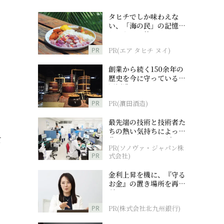
タヒチでしか味わえな
い、「海の民」の記憶へ
とつながる旅
PR
PR(エア タヒチ ヌイ)
創業から続く150余年の
歴史を今に守っている濵
田酒造
PR
PR(濵田酒造)
最先端の技術と技術者た
ちの熱い気持ちによって
て
作られているオーダーメ
PR(ソノヴァ・ジャパン株
イド補聴器
PR
式会社)
金利上昇を機に、『守る
お金』の置き場所を再検
討
PR
PR(株式会社北九州銀行)