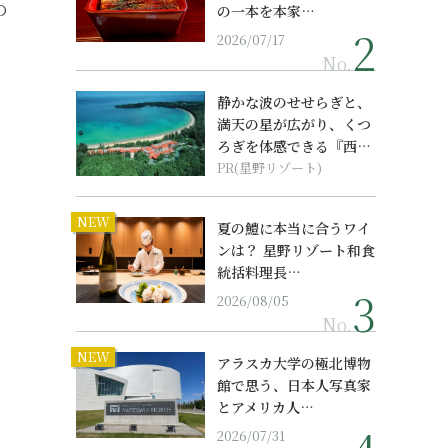
の
の一本を本家…
2026/07/17
No.
静かな波のせせらぎと、
満天の星が広がり、くつ
ろぎを体感できる『西表
島ホテル by...
PR(星野リゾート)
NEW
夏の鱧に本当に合うワイ
ンは？ 星野リゾート和食
統括料理長…
2026/08/05
No.
NEW
アラスカ大学の極北博物
館で思う、日本人写真家
とアメリカ人…
2026/07/31