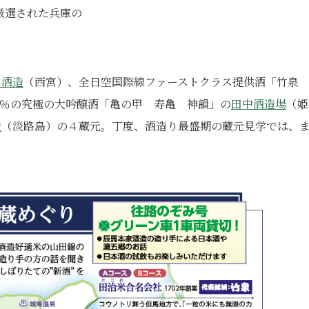
厳選された兵庫の
家酒造
（西宮）、全日空国際線ファーストクラス提供酒「竹泉
.6％の究極の大吟醸酒「亀の甲 寿亀 神韻」の
田中酒造場
（姫
造
（淡路島）の４蔵元。丁度、酒造り最盛期の蔵元見学では、