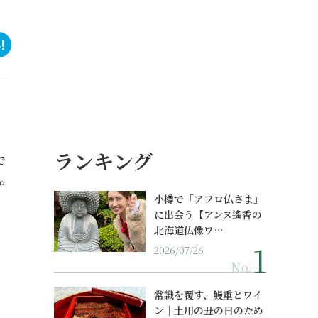
ランキング
で
か
小樽で「アフロ仏さま」
に出会う【アンヌ遙香の
北海道仏像ワ…
2026/07/26
」
No.
常識を覆す、鰻重とワイ
ン｜土用の丑の日のため