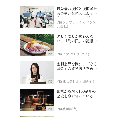
最先端の技術と技術者た
ちの熱い気持ちによって
作られているオーダーメ
PR(ソノヴァ・ジャパン株
イド補聴器
PR
式会社)
タヒチでしか味わえな
い、「海の民」の記憶へ
とつながる旅
PR
PR(エア タヒチ ヌイ)
金利上昇を機に、『守る
お金』の置き場所を再検
討
PR
PR(株式会社北九州銀行)
創業から続く150余年の
歴史を今に守っている濵
田酒造
PR
PR(濵田酒造)