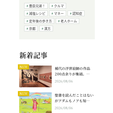
豊臣兄弟！
クルマ
減塩レシピ
マネー
認知症
定年後の歩き方
老人ホーム
京都
漢方
ま
新着記事
NEW
稀代の浮世絵師の作品
200点余りが集結。…
2026/08/06
NEW
聖書を読んだことはない
がアダムもノアも知…
2026/08/06