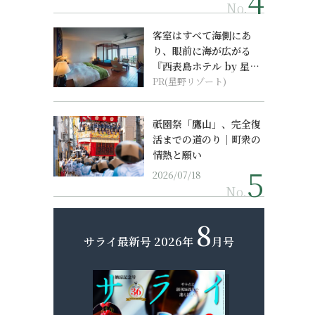
No.
客室はすべて海側にあ
り、眼前に海が広がる
『西表島ホテル by 星野
リゾート』
PR(星野リゾート)
祇園祭「鷹山」、完全復
活までの道のり｜町衆の
情熱と願い
2026/07/18
No.
8
サライ最新号
2026年
月号