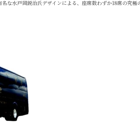
有名な水戸岡鋭治氏デザインによる、座席数わずか18席の究極