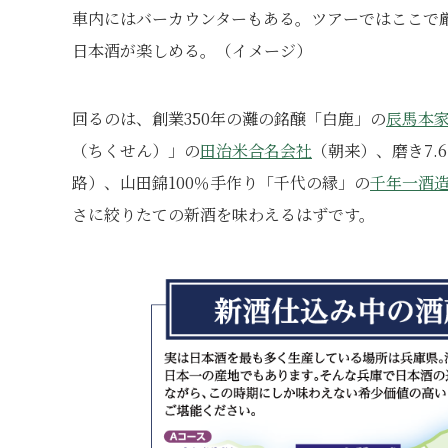
車内にはバーカウンターもある。ツアーではここで
日本酒が楽しめる。（イメージ）
回るのは、創業350年の灘の銘醸「白鹿」の
辰馬本
（ちくせん）」の
田治米合名会社
（朝来）、磨き7
路）、山田錦100％手作り「千代の縁」の
千年一酒
さに絞りたての新酒を味わえるはずです。