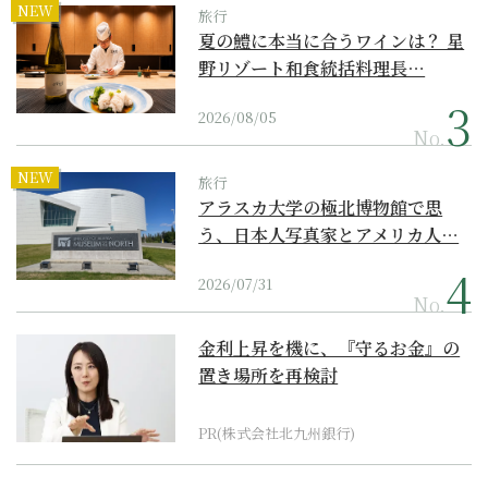
NEW
旅行
夏の鱧に本当に合うワインは？ 星
野リゾート和食統括料理長…
2026/08/05
No.
NEW
旅行
アラスカ大学の極北博物館で思
う、日本人写真家とアメリカ人…
2026/07/31
No.
金利上昇を機に、『守るお金』の
置き場所を再検討
PR(株式会社北九州銀行)