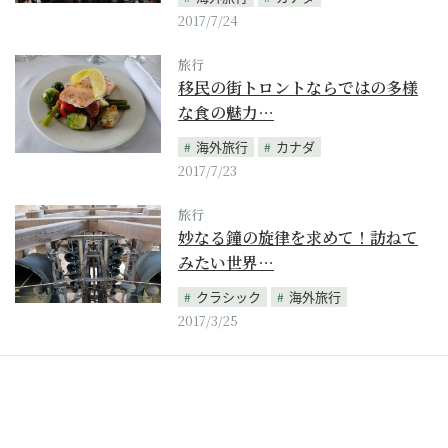
2017/7/24
旅行
移民の街トロントならではの多様
な食の魅力…
海外旅行
カナダ
2017/7/23
旅行
妙なる鐘の旋律を求めて！訪ねて
みたい世界…
クラシック
海外旅行
2017/3/25