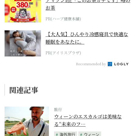
アマゾン1位「このお茶ガチです」噂の
お茶
PR(ハーブ健康本舗)
【大人気】ひんやり冷感寝具で快適な
睡眠をあなたに。
PR(アイリスプラザ)
Recommended by
関連記事
旅行
ウィーンのエスカルゴは美味な
る“未来のフ…
海外旅行
ウィーン