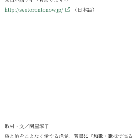
http://seetorontonow.jp/
（日本語）
取材・文／関屋淳子
桜と酒をこよなく愛する虎党。著書に『和歌・歌枕で巡る