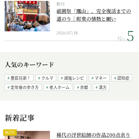
旅行
祇園祭「鷹山」、完全復活までの
道のり｜町衆の情熱と願い
2026/07/18
No.
人気のキーワード
豊臣兄弟！
クルマ
減塩レシピ
マネー
認知症
定年後の歩き方
老人ホーム
京都
漢方
新着記事
NEW
稀代の浮世絵師の作品200点余り