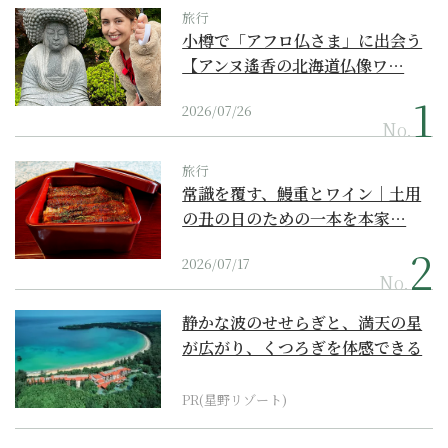
旅行
小樽で「アフロ仏さま」に出会う
【アンヌ遙香の北海道仏像ワ…
2026/07/26
No.
旅行
常識を覆す、鰻重とワイン｜土用
の丑の日のための一本を本家…
2026/07/17
No.
静かな波のせせらぎと、満天の星
が広がり、くつろぎを体感できる
『西表島ホテル by...
PR(星野リゾート)