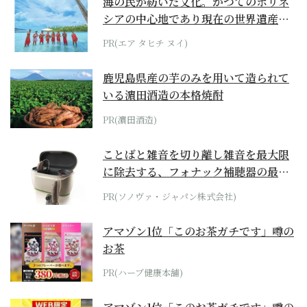
海の民が紡いだ文化。かつてのポリネ
シアの中心地であり現在の世界遺産か
らみえてくる...
PR(エア タヒチ ヌイ)
鹿児島県産の芋のみを用いて造られて
いる濵田酒造の本格焼酎
PR(濵田酒造)
ことばと雑音を切り離し雑音を最大限
に除去する、フォナック補聴器の最上
位モデル
PR(ソノヴァ・ジャパン株式会社)
アマゾン1位「このお茶ガチです」噂の
お茶
PR(ハーブ健康本舗)