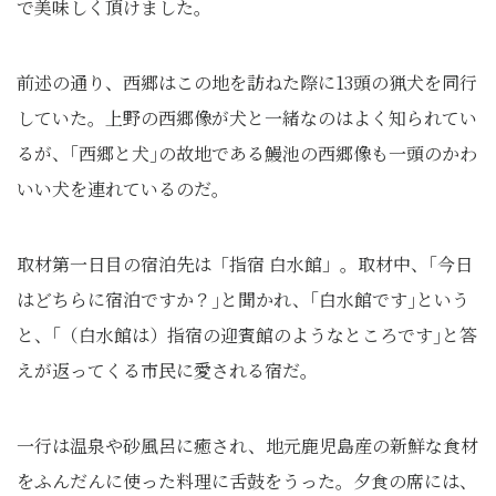
で美味しく頂けました。
前述の通り、西郷はこの地を訪ねた際に13頭の猟犬を同行
していた。上野の西郷像が犬と一緒なのはよく知られてい
るが、｢西郷と犬｣の故地である鰻池の西郷像も一頭のかわ
いい犬を連れているのだ。
取材第一日目の宿泊先は「指宿 白水館」。取材中、｢今日
はどちらに宿泊ですか？｣と聞かれ、｢白水館です｣という
と、｢（白水館は）指宿の迎賓館のようなところです｣と答
えが返ってくる市民に愛される宿だ。
一行は温泉や砂風呂に癒され、地元鹿児島産の新鮮な食材
をふんだんに使った料理に舌鼓をうった。夕食の席には、