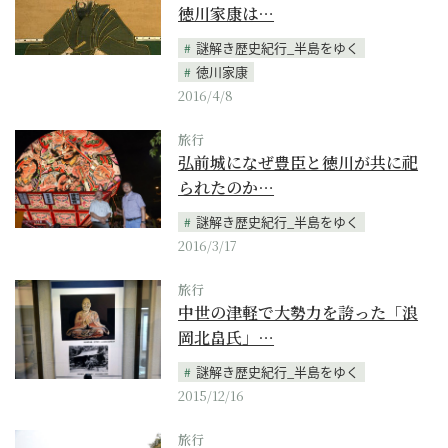
徳川家康は…
謎解き歴史紀行_半島をゆく
徳川家康
2016/4/8
旅行
弘前城になぜ豊臣と徳川が共に祀
られたのか…
謎解き歴史紀行_半島をゆく
2016/3/17
旅行
中世の津軽で大勢力を誇った「浪
岡北畠氏」…
謎解き歴史紀行_半島をゆく
2015/12/16
旅行