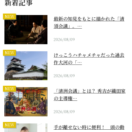
新着記事
NEW
最新の知見をもとに描かれた「清
須会議」。…
2026/08/09
NEW
けっこうハチャメチャだった過去
作大河の「…
2026/08/09
NEW
「清洲会議」とは？ 秀吉が織田家
の主導権…
2026/08/09
NEW
手が離せない時に便利！ 頭の動