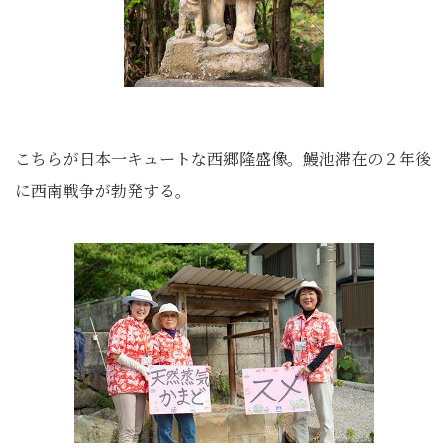
こちらが日本一キュートな西郷隆盛像。鰻池滞在の２年後
に西南戦争が勃発する。