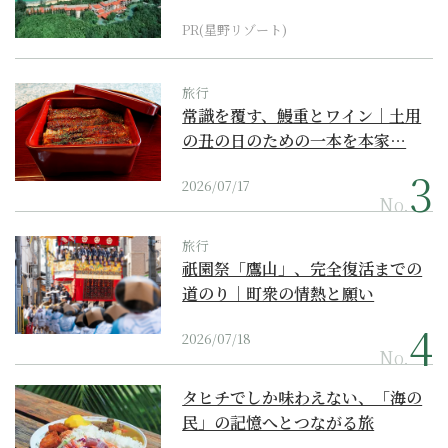
『西表島ホテル by...
PR(星野リゾート)
旅行
常識を覆す、鰻重とワイン｜土用
の丑の日のための一本を本家…
2026/07/17
No.
旅行
祇園祭「鷹山」、完全復活までの
道のり｜町衆の情熱と願い
2026/07/18
No.
タヒチでしか味わえない、「海の
民」の記憶へとつながる旅