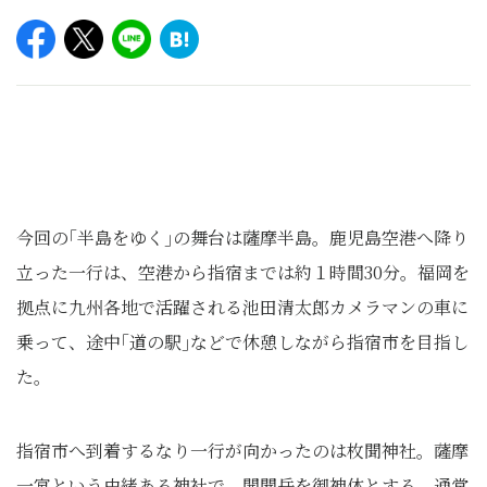
今回の｢半島をゆく｣の舞台は薩摩半島。鹿児島空港へ降り
立った一行は、空港から指宿までは約１時間30分。福岡を
拠点に九州各地で活躍される池田清太郎カメラマンの車に
乗って、途中｢道の駅｣などで休憩しながら指宿市を目指し
た。
指宿市へ到着するなり一行が向かったのは枚聞神社。薩摩
一宮という由緒ある神社で、開聞岳を御神体とする。通常