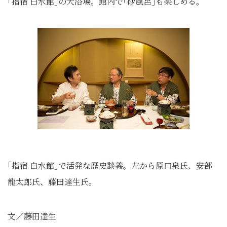
｢指宿 白水館｣の大浴場。館内で｢砂風呂｣も楽しめる。
｢指宿 白水館｣で活発な歴史談義。左から原口泉氏、安部
龍太郎氏、藤田達生氏。
文／藤田達生