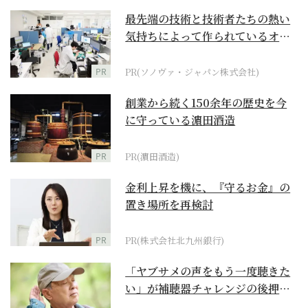
最先端の技術と技術者たちの熱い
気持ちによって作られているオー
ダーメイド補聴器
PR
PR(ソノヴァ・ジャパン株式会社)
創業から続く150余年の歴史を今
に守っている濵田酒造
PR
PR(濵田酒造)
金利上昇を機に、『守るお金』の
置き場所を再検討
PR
PR(株式会社北九州銀行)
「ヤブサメの声をもう一度聴きた
い」が補聴器チャレンジの後押し
に