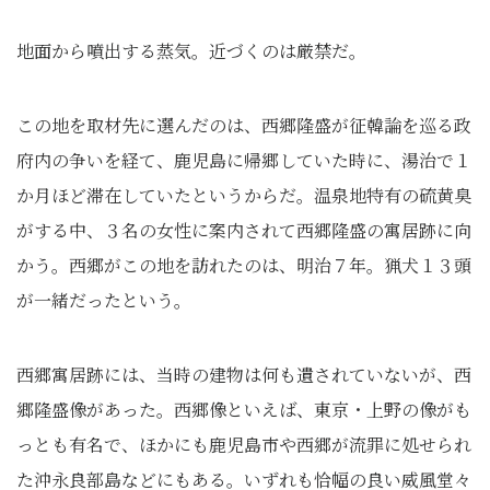
地面から噴出する蒸気。近づくのは厳禁だ。
この地を取材先に選んだのは、西郷隆盛が征韓論を巡る政
府内の争いを経て、鹿児島に帰郷していた時に、湯治で１
か月ほど滞在していたというからだ。温泉地特有の硫黄臭
がする中、３名の女性に案内されて西郷隆盛の寓居跡に向
かう。西郷がこの地を訪れたのは、明治７年。猟犬１３頭
が一緒だったという。
西郷寓居跡には、当時の建物は何も遺されていないが、西
郷隆盛像があった。西郷像といえば、東京・上野の像がも
っとも有名で、ほかにも鹿児島市や西郷が流罪に処せられ
た沖永良部島などにもある。いずれも恰幅の良い威風堂々