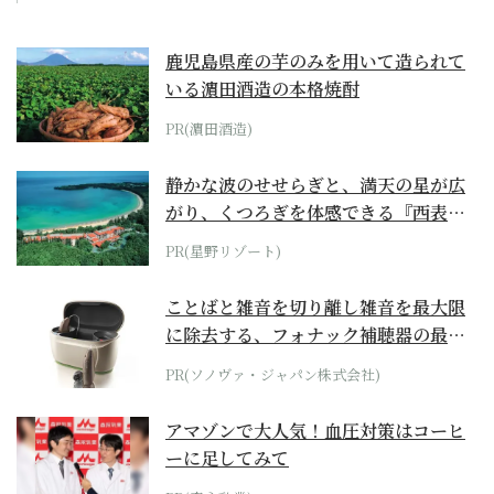
鹿児島県産の芋のみを用いて造られて
いる濵田酒造の本格焼酎
PR(濵田酒造)
静かな波のせせらぎと、満天の星が広
がり、くつろぎを体感できる『西表島
ホテル by...
PR(星野リゾート)
ことばと雑音を切り離し雑音を最大限
に除去する、フォナック補聴器の最上
位モデル
PR(ソノヴァ・ジャパン株式会社)
アマゾンで大人気！血圧対策はコーヒ
ーに足してみて