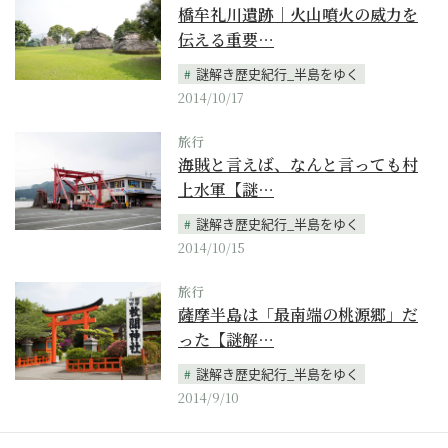
橋牟礼川遺跡｜火山噴火の威力を
伝える重要…
謎解き歴史紀行_半島をゆく
2014/10/17
旅行
海賊と言えば、なんと言っても村
上水軍【謎…
謎解き歴史紀行_半島をゆく
2014/10/15
旅行
薩摩半島は「最南端の桃源郷」だ
った【謎解…
謎解き歴史紀行_半島をゆく
2014/9/10