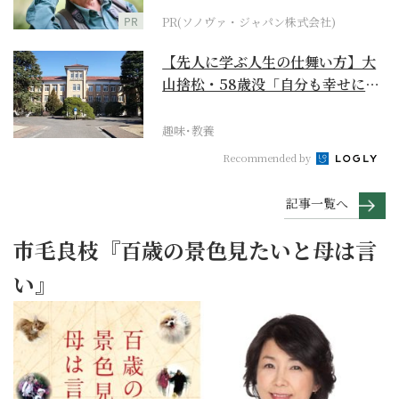
PR
PR(ソノヴァ・ジャパン株式会社)
【先人に学ぶ人生の仕舞い方】大
山捨松・58歳没「自分も幸せにな
れその上お国のため...
趣味･教養
Recommended by
記事一覧へ
市毛良枝『百歳の景色見たいと母は言
い』