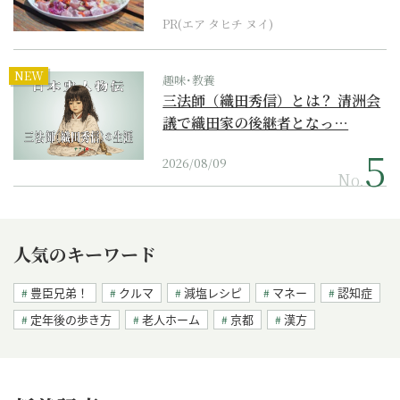
PR(エア タヒチ ヌイ)
NEW
趣味･教養
三法師（織田秀信）とは？ 清洲会
議で織田家の後継者となっ…
2026/08/09
No.
人気のキーワード
豊臣兄弟！
クルマ
減塩レシピ
マネー
認知症
定年後の歩き方
老人ホーム
京都
漢方