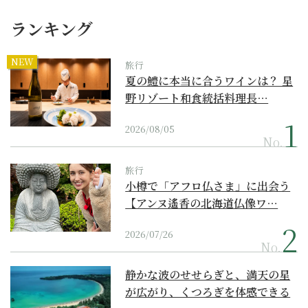
ランキング
NEW
旅行
夏の鱧に本当に合うワインは？ 星
野リゾート和食統括料理長…
2026/08/05
No.
旅行
小樽で「アフロ仏さま」に出会う
【アンヌ遙香の北海道仏像ワ…
2026/07/26
No.
静かな波のせせらぎと、満天の星
が広がり、くつろぎを体感できる