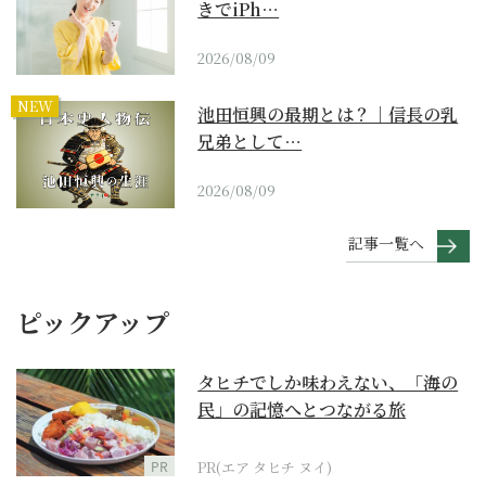
きでiPh…
2026/08/09
NEW
池田恒興の最期とは？｜信長の乳
兄弟として…
2026/08/09
記事一覧へ
ピックアップ
タヒチでしか味わえない、「海の
民」の記憶へとつながる旅
PR
PR(エア タヒチ ヌイ)