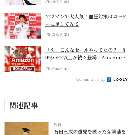
PR(森永乳業)
アマゾンで大人気！血圧対策はコーヒ
ーに足してみて
PR(森永乳業)
「え、こんなセールやってたの？」8
0％OFF以上が続々登場！Amazonの
本気が...
PR(Amazon)
Recommended by
関連記事
旅行
石田三成の遺児を匿った弘前藩を