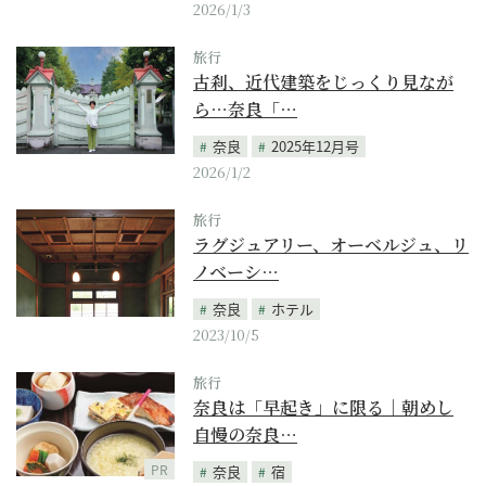
2026/1/3
旅行
古刹、近代建築をじっくり見なが
ら…奈良「…
奈良
2025年12月号
2026/1/2
旅行
ラグジュアリー、オーベルジュ、リ
ノベーシ…
奈良
ホテル
2023/10/5
旅行
奈良は「早起き」に限る｜朝めし
自慢の奈良…
PR
奈良
宿