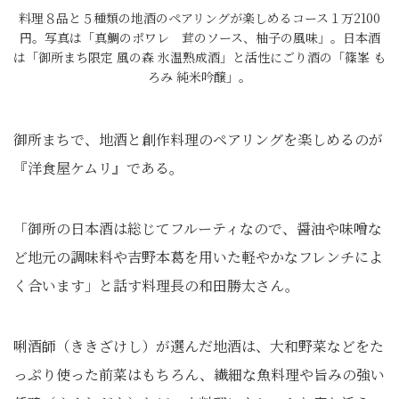
料理８品と５種類の地酒のペアリングが楽しめるコース１万2100
円。写真は「真鯛のポワレ 茸のソース、柚子の風味」。日本酒
は「御所まち限定 風の森 氷温熟成酒」と活性にごり酒の「篠峯 も
ろみ 純米吟醸」。
御所まちで、地酒と創作料理のペアリングを楽しめるのが
『洋食屋ケムリ』である。
「御所の日本酒は総じてフルーティなので、醤油や味噌な
ど地元の調味料や吉野本葛を用いた軽やかなフレンチによ
く合います」と話す料理長の和田勝太さん。
唎酒師（ききざけし）が選んだ地酒は、大和野菜などをた
っぷり使った前菜はもちろん、繊細な魚料理や旨みの強い