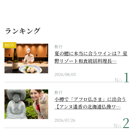
ランキング
NEW
旅行
夏の鱧に本当に合うワインは？ 星
野リゾート和食統括料理長…
2026/08/05
No.
旅行
小樽で「アフロ仏さま」に出会う
【アンヌ遙香の北海道仏像ワ…
2026/07/26
No.