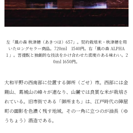
左「風の森 秋津穂（あきつほ）657」。契約栽培米・秋津穂を用
いたロングセラー商品。720ml 1540円。右「風の森 ALPHA
１」。菩提酛と独創的な技法をかけ合わせた密度のある味わい。2
0ml 1650円。
大和平野の西南部に位置する御所（ごせ）市。西部には金
剛山、葛城山の峰々が連なり、山麓では良質な米が栽培さ
れている。旧市街である「御所まち」は、江戸時代の陣屋
町の面影を色濃く残す地域。その一角に立つのが油長（ゆ
うちょう）酒造である。