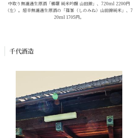
中取り無濾過生原酒「櫛羅 純米吟醸 山田錦」、720ml 2200円
（左）。超辛無濾過生原酒の「篠峯（しのみね）山田錦純米」、7
20ml 1705円。
千代酒造