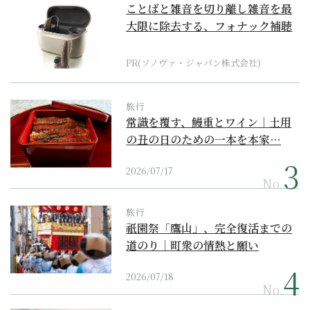
ことばと雑音を切り離し雑音を最
大限に除去する、フォナック補聴
器の最上位モデル
PR(ソノヴァ・ジャパン株式会社)
旅行
常識を覆す、鰻重とワイン｜土用
の丑の日のための一本を本家…
2026/07/17
No.
旅行
祇園祭「鷹山」、完全復活までの
道のり｜町衆の情熱と願い
2026/07/18
No.