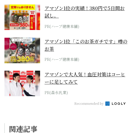
アマゾン1位の実績！380円で5日間お
試し。
PR(ハーブ健康本舗)
アマゾン1位「このお茶ガチです」噂の
お茶
PR(ハーブ健康本舗)
アマゾンで大人気！血圧対策はコーヒ
ーに足してみて
PR(森永乳業)
Recommended by
関連記事