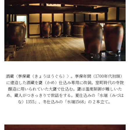
酒蔵〈享保蔵（きょうほうぐら）〉。享保年間（1700年代初頭）
に建造した酒蔵を甕（かめ）仕込み専用に改装。室町時代の寺院
醸造に用いられていた大甕で仕込む。甕は温度制御が難しいた
め、蔵人がつきっきりで世話をする。夏仕込みの「水端（みづは
な）1355」、冬仕込みの「水端1568」の２本立て。