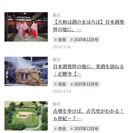
旅行
【大和は酒のまほろば】日本酒発
祥の地に、…
奈良
2025年12月号
2026/1/16
旅行
日本酒発祥の地に、美酒を訪ねる
｜正暦寺【…
奈良
2025年12月号
2026/1/14
旅行
古墳を歩けば、古代史がわかる！
６世紀～７…
奈良
2025年12月号