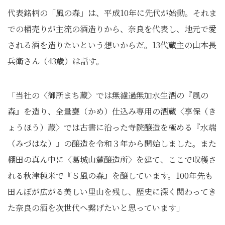
代表銘柄の「風の森」は、平成10年に先代が始動。それま
での桶売りが主流の酒造りから、奈良を代表し、地元で愛
される酒を造りたいという想いからだ。13代蔵主の山本長
兵衛さん（43歳）は話す。
「当社の〈御所まち蔵〉では無濾過無加水生酒の『風の
森』を造り、全量甕（かめ）仕込み専用の酒蔵〈享保（き
ょうほう）蔵〉では古書に沿った寺院醸造を極める『水端
（みづはな）』の醸造を令和３年から開始しました。また
棚田の真ん中に〈葛城山麓醸造所〉を建て、ここで収穫さ
れる秋津穂米で『Ｓ風の森』を醸しています。100年先も
田んぼが広がる美しい里山を残し、歴史に深く関わってき
た奈良の酒を次世代へ繋げたいと思っています」