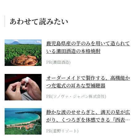
あわせて読みたい
鹿児島県産の芋のみを用いて造られて
いる濵田酒造の本格焼酎
PR(濵田酒造)
オーダーメイドで製作する、高機能か
つ充電式の耳あな型補聴器
PR(ソノヴァ・ジャパン株式会社)
静かな波のせせらぎと、満天の星が広
がり、くつろぎを体感できる『西表島
ホテル by...
PR(星野リゾート)