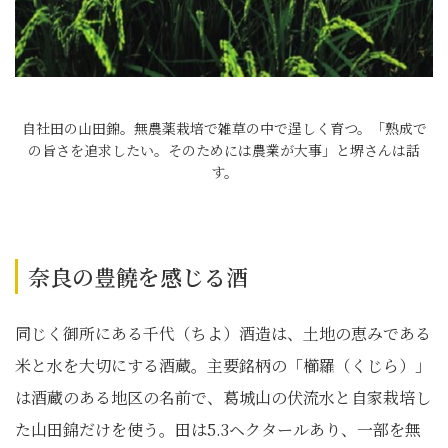
自社田の山田錦。無農薬栽培で雑草の中で逞しく育つ。「熟成で
の旨さを追求したい。そのためには農業が大事」と堺さんは話
す。
奈良の豊饒を感じる酒
同じく御所にある千代（ちよ）酒造は、土地の恵みである
米と水を大切にする酒蔵。主要銘柄の「櫛羅（くじら）」
は酒蔵のある地区の名前で、葛城山の伏流水と自家栽培し
た山田錦だけを使う。田は5.3ヘクタールあり、一部を無