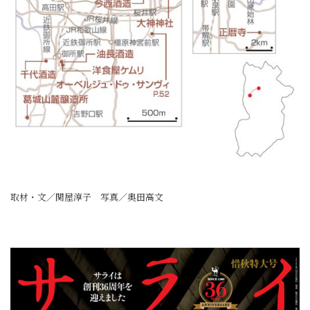
取材・文／関屋淳子 写真／奥田高文