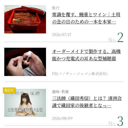
旅行
常識を覆す、鰻重とワイン｜土用
の丑の日のための一本を本家…
2026/07/17
No.
オーダーメイドで製作する、高機
能かつ充電式の耳あな型補聴器
PR(ソノヴァ・ジャパン株式会社)
NEW
趣味･教養
三法師（織田秀信）とは？ 清洲会
議で織田家の後継者となっ…
2026/08/09
No.