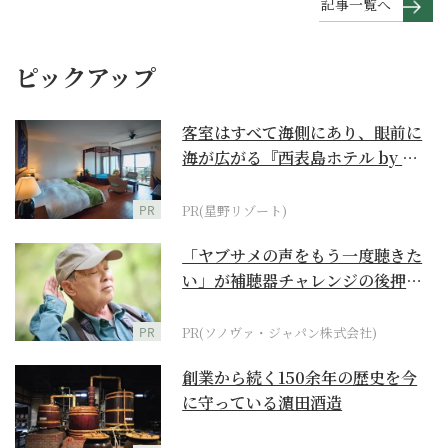
記事一覧へ
ピックアップ
客室はすべて海側にあり、眼前に
海が広がる『西表島ホテル by 星
野リゾート』
PR
PR(星野リゾート)
「ヤブサメの声をもう一度聴きた
い」が補聴器チャレンジの後押し
に
PR
PR(ソノヴァ・ジャパン株式会社)
創業から続く150余年の歴史を今
に守っている濵田酒造