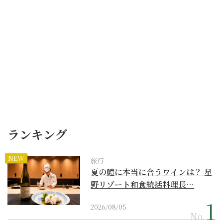
ランキング
NEW
旅行
夏の鱧に本当に合うワインは？ 星
野リゾート和食統括料理長…
2026/08/05
No.