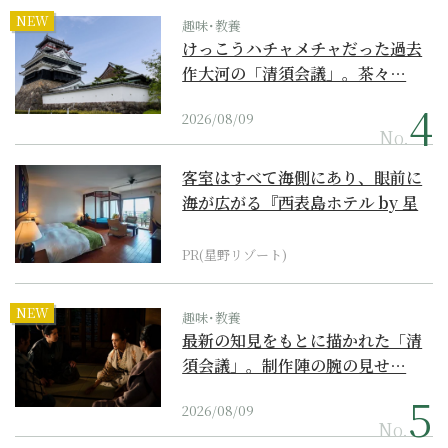
NEW
趣味･教養
けっこうハチャメチャだった過去
作大河の「清須会議」。茶々…
2026/08/09
No.
客室はすべて海側にあり、眼前に
海が広がる『西表島ホテル by 星
野リゾート』
PR(星野リゾート)
NEW
趣味･教養
最新の知見をもとに描かれた「清
須会議」。制作陣の腕の見せ…
2026/08/09
No.