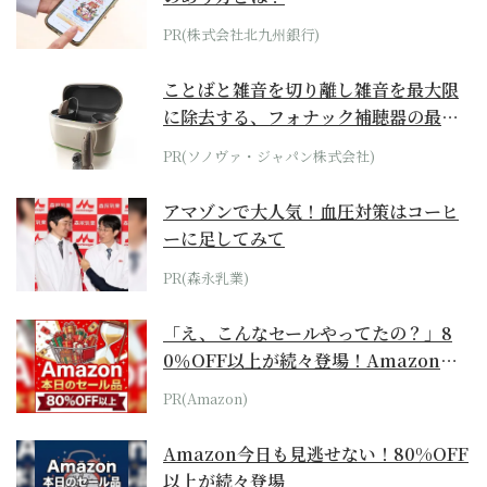
PR(株式会社北九州銀行)
ことばと雑音を切り離し雑音を最大限
に除去する、フォナック補聴器の最上
位モデル
PR(ソノヴァ・ジャパン株式会社)
アマゾンで大人気！血圧対策はコーヒ
ーに足してみて
PR(森永乳業)
「え、こんなセールやってたの？」8
0％OFF以上が続々登場！Amazonの
本気が...
PR(Amazon)
Amazon今日も見逃せない！80%OFF
以上が続々登場