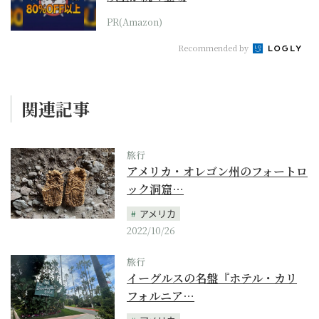
PR(Amazon)
Recommended by
関連記事
旅行
アメリカ・オレゴン州のフォートロ
ック洞窟…
アメリカ
2022/10/26
旅行
イーグルスの名盤『ホテル・カリ
フォルニア…