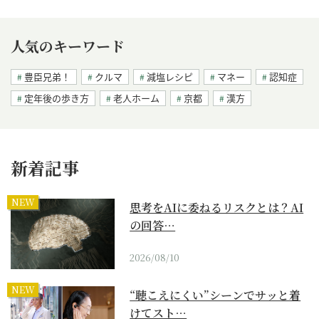
人気のキーワード
豊臣兄弟！
クルマ
減塩レシピ
マネー
認知症
定年後の歩き方
老人ホーム
京都
漢方
新着記事
NEW
思考をAIに委ねるリスクとは？AI
の回答…
2026/08/10
NEW
“聴こえにくい”シーンでサッと着
けてスト…