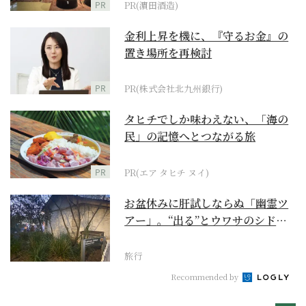
PR
PR(濵田酒造)
金利上昇を機に、『守るお金』の
置き場所を再検討
PR
PR(株式会社北九州銀行)
タヒチでしか味わえない、「海の
民」の記憶へとつながる旅
PR
PR(エア タヒチ ヌイ)
お盆休みに肝試しならぬ「幽霊ツ
アー」。“出る”とウワサのシドニ
ー・ロックス地区の...
旅行
Recommended by