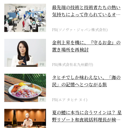
最先端の技術と技術者たちの熱い
気持ちによって作られているオー
ダーメイド補聴器
PR
PR(ソノヴァ・ジャパン株式会社)
金利上昇を機に、『守るお金』の
置き場所を再検討
PR
PR(株式会社北九州銀行)
タヒチでしか味わえない、「海の
民」の記憶へとつながる旅
PR
PR(エア タヒチ ヌイ)
夏の鱧に本当に合うワインは？ 星
野リゾート和食統括料理長が検証
【ワイン×和食 至...