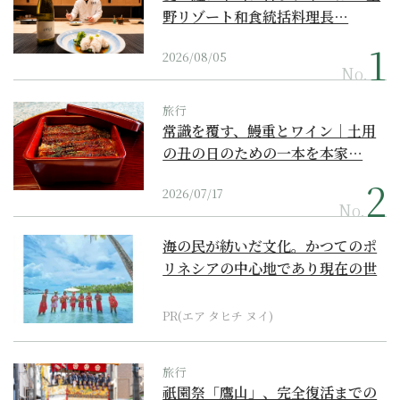
野リゾート和食統括料理長…
2026/08/05
No.
旅行
常識を覆す、鰻重とワイン｜土用
の丑の日のための一本を本家…
2026/07/17
No.
海の民が紡いだ文化。かつてのポ
リネシアの中心地であり現在の世
界遺産からみえてくる...
PR(エア タヒチ ヌイ)
旅行
祇園祭「鷹山」、完全復活までの