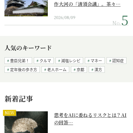
作大河の「清須会議」。茶々…
2026/08/09
No.
人気のキーワード
豊臣兄弟！
クルマ
減塩レシピ
マネー
認知症
定年後の歩き方
老人ホーム
京都
漢方
新着記事
NEW
思考をAIに委ねるリスクとは？AI
の回答…