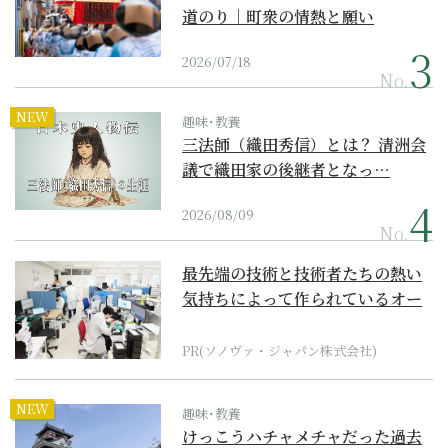
道のり｜町衆の情熱と願い
2026/07/18
No.
NEW
趣味･教養
三法師（織田秀信）とは？ 清洲会
議で織田家の後継者となっ…
2026/08/09
No.
最先端の技術と技術者たちの熱い
気持ちによって作られているオー
ダーメイド補聴器
PR(ソノヴァ・ジャパン株式会社)
NEW
趣味･教養
けっこうハチャメチャだった過去