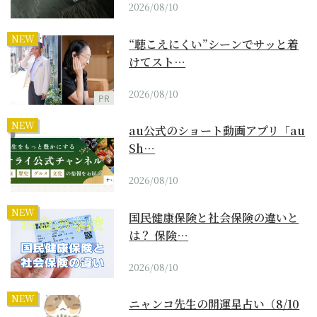
2026/08/10
NEW
“聴こえにくい”シーンでサッと着
けてスト…
2026/08/10
PR
NEW
au公式のショート動画アプリ「au
Sh…
2026/08/10
NEW
国民健康保険と社会保険の違いと
は？ 保険…
2026/08/10
NEW
ニャンコ先生の開運星占い（8/10