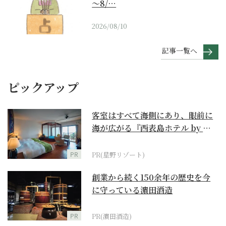
～8/…
2026/08/10
記事一覧へ
ピックアップ
客室はすべて海側にあり、眼前に
海が広がる『西表島ホテル by 星
野リゾート』
PR
PR(星野リゾート)
創業から続く150余年の歴史を今
に守っている濵田酒造
PR
PR(濵田酒造)