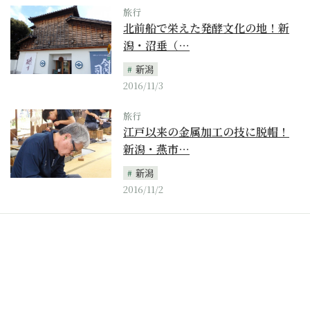
旅行
北前船で栄えた発酵文化の地！新
潟・沼垂（…
新潟
2016/11/3
旅行
江戸以来の金属加工の技に脱帽！
新潟・燕市…
新潟
2016/11/2