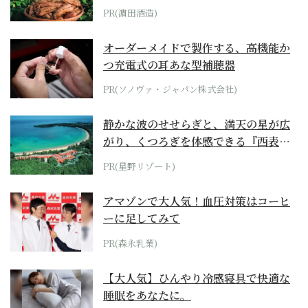
PR(濵田酒造)
オーダーメイドで製作する、高機能か
つ充電式の耳あな型補聴器
PR(ソノヴァ・ジャパン株式会社)
静かな波のせせらぎと、満天の星が広
がり、くつろぎを体感できる『西表島
ホテル by...
PR(星野リゾート)
アマゾンで大人気！血圧対策はコーヒ
ーに足してみて
PR(森永乳業)
【大人気】ひんやり冷感寝具で快適な
睡眠をあなたに。