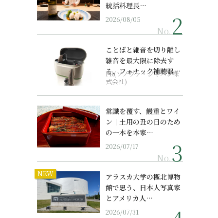
統括料理長…
2026/08/05
No.
ことばと雑音を切り離し
雑音を最大限に除去す
る、フォナック補聴器の
PR(ソノヴァ・ジャパン株
最上位モデル
式会社)
常識を覆す、鰻重とワイ
ン｜土用の丑の日のため
の一本を本家…
2026/07/17
No.
NEW
アラスカ大学の極北博物
館で思う、日本人写真家
とアメリカ人…
2026/07/31