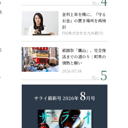
り
No.
水
金利上昇を機に、『守る
お金』の置き場所を再検
討
PR(株式会社北九州銀行)
る
祇園祭「鷹山」、完全復
活までの道のり｜町衆の
情熱と願い
2026/07/18
ト
No.
8
サライ最新号
2026年
月号