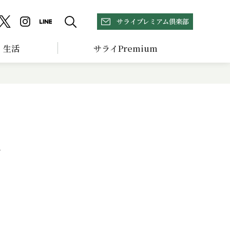
サライプレミアム倶楽部
生活
サライPremium
を