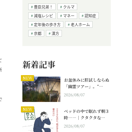
豊臣兄弟！
クルマ
減塩レシピ
マネー
認知症
定年後の歩き方
老人ホーム
京都
漢方
て
新着記事
所
NEW
お盆休みに肝試しならぬ
「幽霊ツアー」。“…
2026/08/07
で
NEW
ベッドの中で眠れず朝３
時……｜クタクタな…
2026/08/07