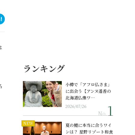
は
ランキング
小樽で「アフロ仏さま」
名
に出会う【アンヌ遙香の
北海道仏像ワ…
2026/07/26
No.
NEW
夏の鱧に本当に合うワイ
ンは？ 星野リゾート和食