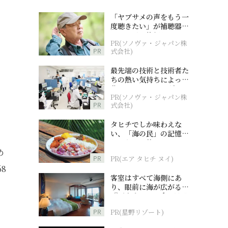
「ヤブサメの声をもう一
度聴きたい」が補聴器チ
ャレンジの後押しに
PR(ソノヴァ・ジャパン株
PR
式会社)
最先端の技術と技術者た
ちの熱い気持ちによって
作られているオーダーメ
PR(ソノヴァ・ジャパン株
イド補聴器
PR
式会社)
タヒチでしか味わえな
い、「海の民」の記憶へ
とつながる旅
め
PR
PR(エア タヒチ ヌイ)
8
客室はすべて海側にあ
り、眼前に海が広がる
『西表島ホテル by 星野
リゾート』
PR
PR(星野リゾート)