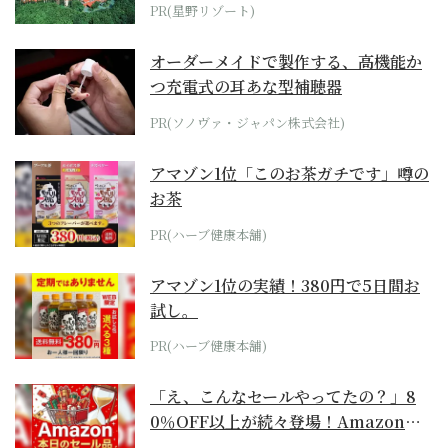
ホテル by...
PR(星野リゾート)
オーダーメイドで製作する、高機能か
つ充電式の耳あな型補聴器
PR(ソノヴァ・ジャパン株式会社)
アマゾン1位「このお茶ガチです」噂の
お茶
PR(ハーブ健康本舗)
アマゾン1位の実績！380円で5日間お
試し。
PR(ハーブ健康本舗)
「え、こんなセールやってたの？」8
0％OFF以上が続々登場！Amazonの
本気が...