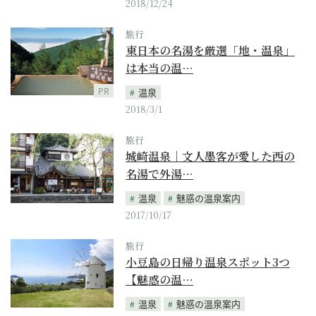
2018/12/24
旅行
東日本の名湯を厳選「地・温泉」
は本当の温…
PR
温泉
2018/3/1
旅行
城崎温泉｜文人墨客が愛した西の
名湯で外湯…
温泉
魅惑の温泉案内
2017/10/17
旅行
小豆島の日帰り温泉スポット3つ
【魅惑の温…
温泉
魅惑の温泉案内