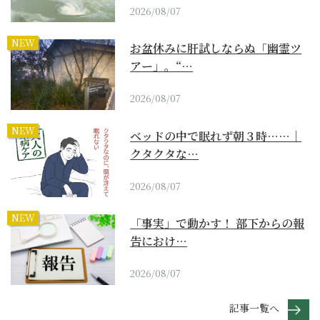
2026/08/07
NEW
お盆休みに肝試しならぬ「幽霊ツ
アー」。“…
2026/08/07
NEW
ベッドの中で眠れず朝３時……｜
クタクタな…
2026/08/07
NEW
「事実」で動かす！ 部下からの報
告におけ…
2026/08/07
記事一覧へ