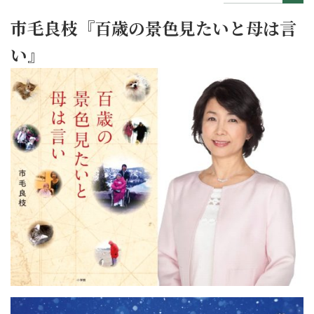
市毛良枝『百歳の景色見たいと母は言
い』