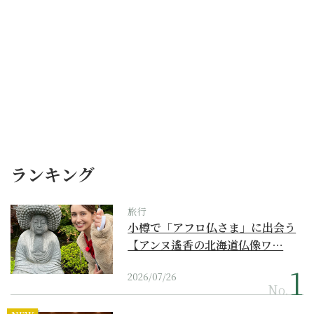
ランキング
旅行
小樽で「アフロ仏さま」に出会う
【アンヌ遙香の北海道仏像ワ…
2026/07/26
No.