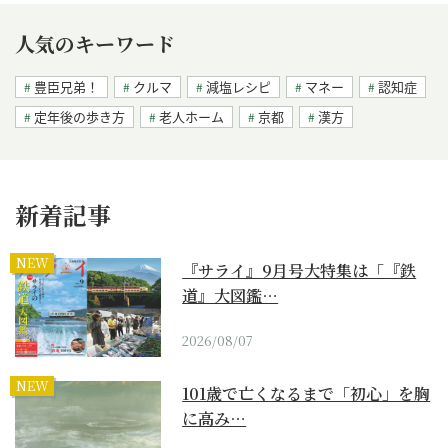
人気のキーワード
豊臣兄弟！
クルマ
減塩レシピ
マネー
認知症
定年後の歩き方
老人ホーム
京都
漢方
新着記事
NEW
『サライ』9月号大特集は「『鉄
道』大図鑑…
2026/08/07
NEW
101歳で亡くなるまで「初心」を胸
に高み…