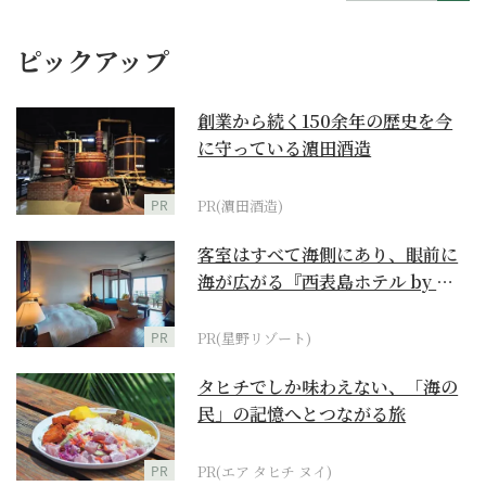
ピックアップ
創業から続く150余年の歴史を今
に守っている濵田酒造
PR
PR(濵田酒造)
客室はすべて海側にあり、眼前に
海が広がる『西表島ホテル by 星
野リゾート』
PR
PR(星野リゾート)
タヒチでしか味わえない、「海の
民」の記憶へとつながる旅
PR
PR(エア タヒチ ヌイ)