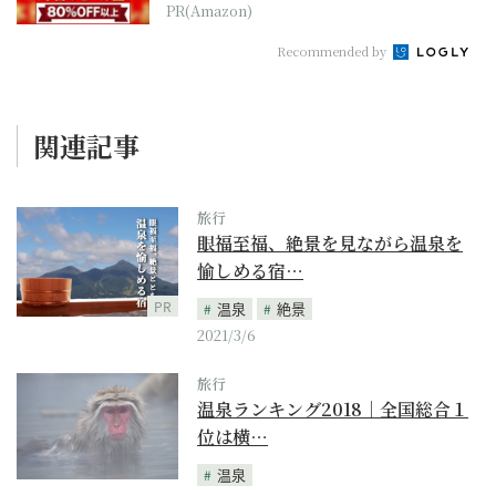
PR(Amazon)
Recommended by
関連記事
旅行
眼福至福、絶景を見ながら温泉を
愉しめる宿…
PR
温泉
絶景
2021/3/6
旅行
温泉ランキング2018｜全国総合１
位は横…
温泉