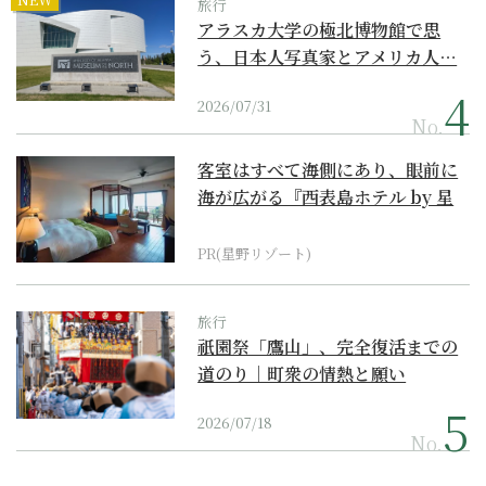
旅行
アラスカ大学の極北博物館で思
う、日本人写真家とアメリカ人…
2026/07/31
No.
客室はすべて海側にあり、眼前に
海が広がる『西表島ホテル by 星
野リゾート』
PR(星野リゾート)
旅行
祇園祭「鷹山」、完全復活までの
道のり｜町衆の情熱と願い
2026/07/18
No.