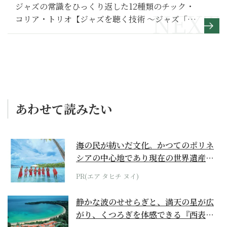
ジャズの常識をひっくり返した12種類のチック・
コリア・トリオ【ジャズを聴く技術 〜ジャズ「プ
ロ・リスナー」への道98】
あわせて読みたい
海の民が紡いだ文化。かつてのポリネ
シアの中心地であり現在の世界遺産か
らみえてくる...
PR(エア タヒチ ヌイ)
静かな波のせせらぎと、満天の星が広
がり、くつろぎを体感できる『西表島