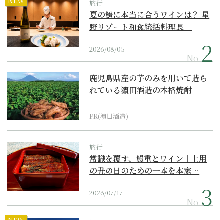
NEW
旅行
夏の鱧に本当に合うワインは？ 星
野リゾート和食統括料理長…
2026/08/05
No.
鹿児島県産の芋のみを用いて造ら
れている濵田酒造の本格焼酎
PR(濵田酒造)
旅行
常識を覆す、鰻重とワイン｜土用
の丑の日のための一本を本家…
2026/07/17
No.
NEW