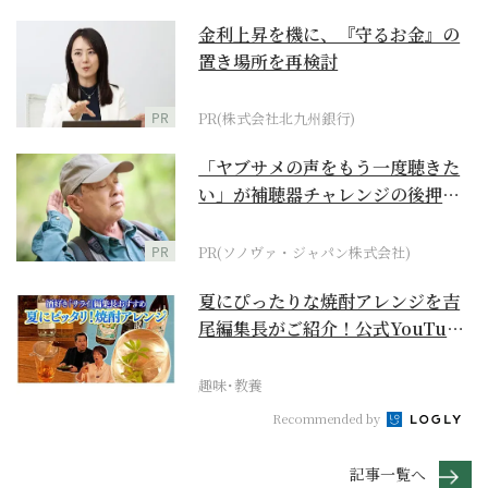
金利上昇を機に、『守るお金』の
置き場所を再検討
PR
PR(株式会社北九州銀行)
「ヤブサメの声をもう一度聴きた
い」が補聴器チャレンジの後押し
に
PR
PR(ソノヴァ・ジャパン株式会社)
夏にぴったりな焼酎アレンジを吉
尾編集長がご紹介！公式YouTube
【まったりサラ...
趣味･教養
Recommended by
記事一覧へ