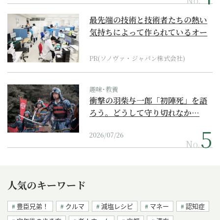
No.
最先端の技術と技術者たちの熱い
気持ちによって作られているオー
ダーメイド補聴器
PR(ソノヴァ・ジャパン株式会社)
趣味･教養
衝撃の羽柴与一郎「初陣死」を語
ろう。どうして守り切れなか…
2026/07/26
No.
人気のキーワード
豊臣兄弟！
クルマ
減塩レシピ
マネー
認知症