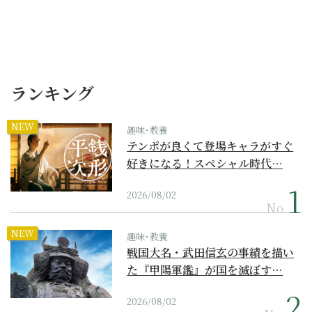
ランキング
NEW
趣味･教養
テンポが良くて登場キャラがすぐ
好きになる！スペシャル時代…
2026/08/02
No.
NEW
趣味･教養
戦国大名・武田信玄の事績を描い
た『甲陽軍鑑』が国を滅ぼす…
2026/08/02