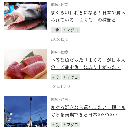
趣味･教養
まぐろの目利きになる！日本で食べ
られている「まぐろ」の種類と…
食
マグロ
2016/12/1
趣味･教養
下等な魚だった「まぐろ」が日本人
の「ご馳走魚」に成り上がった…
食
マグロ
2016/11/29
趣味･教養
まぐろ好きなら巡礼したい！極上ま
ぐろを満喫できる日本の3つの…
食
マグロ