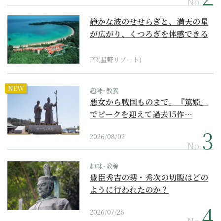
No.
静かな波のせせらぎと、満天の星
が広がり、くつろぎを体感できる
『西表島ホテル by...
PR(星野リゾート)
NEW
趣味･教養
悪女から戦国ものまで。『篤姫』
でピークを迎えて過去15作…
2026/08/02
No.
趣味･教養
豊臣秀吉の甥・秀次の切腹はどの
ように行われたのか？
2026/07/26