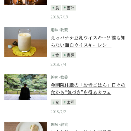
食
書評
2018/7/19
趣味･教養
えっバナナ豆乳ウイスキー!? 誰も知
らない面白ウイスキーレシ…
食
書評
2018/7/4
趣味･教養
金剛院住職の「お寺ごはん」日々の
食から“氣づき”を得るカフェ
食
書評
2018/7/2
趣味･教養