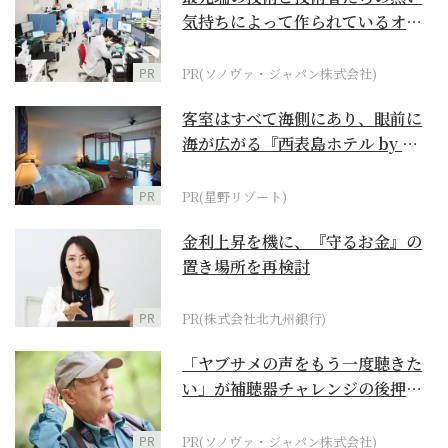
気持ちによって作られているオー
ダーメイド補聴器
PR
PR(ソノヴァ・ジャパン株式会社)
客室はすべて海側にあり、眼前に
海が広がる『西表島ホテル by 星
野リゾート』
PR
PR(星野リゾート)
金利上昇を機に、『守るお金』の
置き場所を再検討
PR
PR(株式会社北九州銀行)
「ヤブサメの声をもう一度聴きた
い」が補聴器チャレンジの後押し
に
PR
PR(ソノヴァ・ジャパン株式会社)