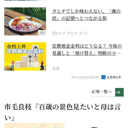
タヒチでしか味わえない、「海の
民」の記憶へとつながる旅
PR
PR(エア タヒチ ヌイ)
定期預金金利はどうなる？ 今後の
見通しと「預け替え」判断のコツ
【お金の学校】
生活
Recommended by
記事一覧へ
市毛良枝『百歳の景色見たいと母は言
い』