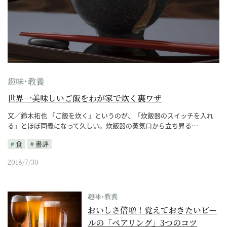
趣味･教養
世界一美味しいご飯をわが家で炊く裏ワザ
文／鈴木拓也 「ご飯を炊く」というのが、「炊飯器のスイッチを入れ
る」とほぼ同義になって久しい。炊飯器の蒸気口から立ち昇る…
食
書評
2018/7/30
趣味･教養
おいしさ倍増！覚えておきたいビー
ルの「ペアリング」3つのコツ