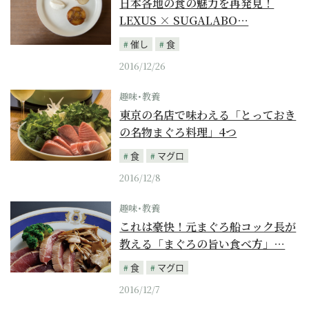
日本各地の食の魅力を再発見！
LEXUS × SUGALABO…
催し
食
2016/12/26
趣味･教養
東京の名店で味わえる「とっておき
の名物まぐろ料理」4つ
食
マグロ
2016/12/8
趣味･教養
これは豪快！元まぐろ船コック長が
教える「まぐろの旨い食べ方」…
食
マグロ
2016/12/7