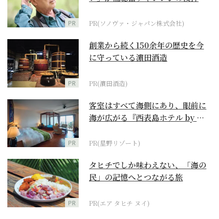
に
PR
PR(ソノヴァ・ジャパン株式会社)
創業から続く150余年の歴史を今
に守っている濵田酒造
PR
PR(濵田酒造)
客室はすべて海側にあり、眼前に
海が広がる『西表島ホテル by 星
野リゾート』
PR
PR(星野リゾート)
タヒチでしか味わえない、「海の
民」の記憶へとつながる旅
PR
PR(エア タヒチ ヌイ)