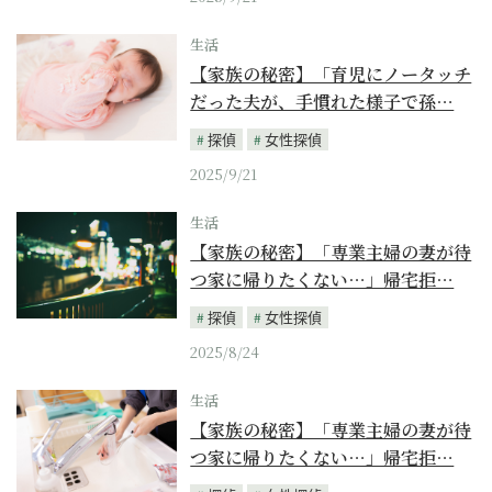
生活
【家族の秘密】「育児にノータッチ
だった夫が、手慣れた様子で孫…
探偵
女性探偵
2025/9/21
生活
【家族の秘密】「専業主婦の妻が待
つ家に帰りたくない…」帰宅拒…
探偵
女性探偵
2025/8/24
生活
【家族の秘密】「専業主婦の妻が待
つ家に帰りたくない…」帰宅拒…