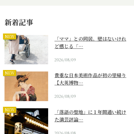
新着記事
NEW
「ママ」との同居。壁はないけれ
ど感じる「…
2026/08/09
NEW
貴重な日本美術作品が初の里帰り
【大英博物…
2026/08/09
NEW
「落語の聖地」に１年間通い続け
た演芸評論…
2026/08/08