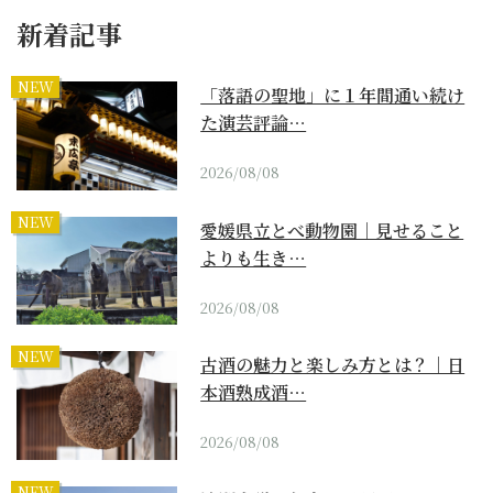
新着記事
NEW
「落語の聖地」に１年間通い続け
た演芸評論…
2026/08/08
NEW
愛媛県立とべ動物園｜見せること
よりも生き…
2026/08/08
NEW
古酒の魅力と楽しみ方とは？｜日
本酒熟成酒…
2026/08/08
NEW