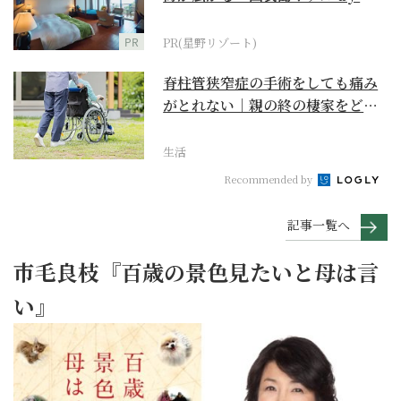
野リゾート』
PR
PR(星野リゾート)
脊柱管狭窄症の手術をしても痛み
がとれない｜親の終の棲家をどう
選ぶ？【２】
生活
Recommended by
記事一覧へ
市毛良枝『百歳の景色見たいと母は言
い』