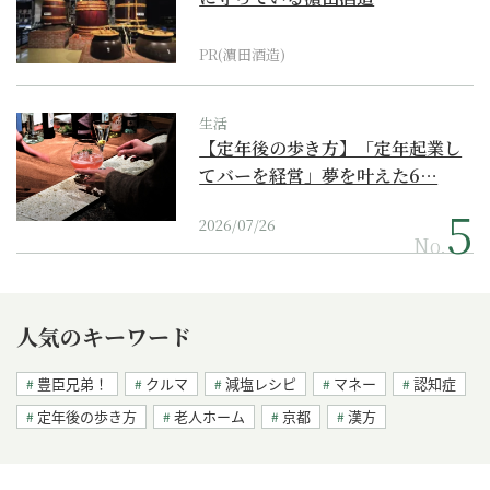
PR(濵田酒造)
生活
【定年後の歩き方】「定年起業し
てバーを経営」夢を叶えた6…
2026/07/26
No.
人気のキーワード
豊臣兄弟！
クルマ
減塩レシピ
マネー
認知症
定年後の歩き方
老人ホーム
京都
漢方