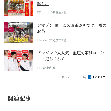
試し。
PR(ハーブ健康本舗)
アマゾン1位「このお茶ガチです」噂の
お茶
PR(ハーブ健康本舗)
アマゾンで大人気！血圧対策はコーヒ
ーに足してみて
PR(森永乳業)
Recommended by
関連記事