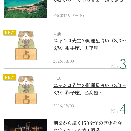
『西表島ホテル by...
PR(星野リゾート)
NEW
生活
ニャンコ先生の開運星占い（8/3～
8/9）射手座、山羊座…
2026/08/03
No.
NEW
生活
ニャンコ先生の開運星占い（8/3～
8/9）獅子座、乙女座…
2026/08/03
No.
創業から続く150余年の歴史を今
に守っている濵田酒造