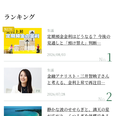
ランキング
NEW
生活
定期預金金利はどうなる？ 今後の
見通しと「預け替え」判断…
2026/08/03
No.
生活
金融アナリスト・三井智映子さん
と考える、金利上昇で再注目…
PR
2026/07/28
No.
静かな波のせせらぎと、満天の星
が広がり、くつろぎを体感できる