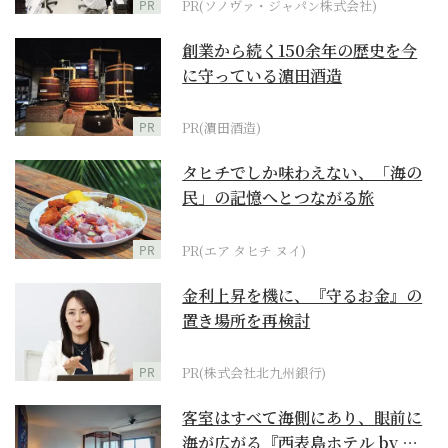
PR
PR(ソノヴァ・ジャパン株式会社)
創業から続く150余年の歴史を今
に守っている濵田酒造
PR
PR(濵田酒造)
タヒチでしか味わえない、「海の
民」の記憶へとつながる旅
PR
PR(エア タヒチ ヌイ)
金利上昇を機に、『守るお金』の
置き場所を再検討
PR
PR(株式会社北九州銀行)
客室はすべて海側にあり、眼前に
海が広がる『西表島ホテル by 星