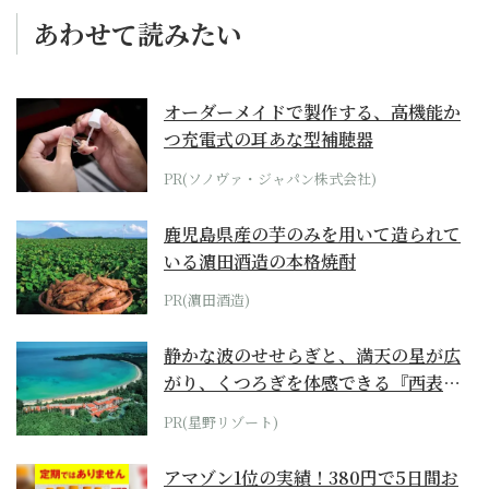
あわせて読みたい
オーダーメイドで製作する、高機能か
つ充電式の耳あな型補聴器
PR(ソノヴァ・ジャパン株式会社)
鹿児島県産の芋のみを用いて造られて
いる濵田酒造の本格焼酎
PR(濵田酒造)
静かな波のせせらぎと、満天の星が広
がり、くつろぎを体感できる『西表島
ホテル by...
PR(星野リゾート)
アマゾン1位の実績！380円で5日間お