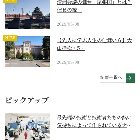
清洲会議の舞台「尾張国」とは？
信長の統…
2026/08/08
NEW
【先人に学ぶ人生の仕舞い方】大
山捨松・5…
2026/08/08
記事一覧へ
ピックアップ
最先端の技術と技術者たちの熱い
気持ちによって作られているオー
ダーメイド補聴器