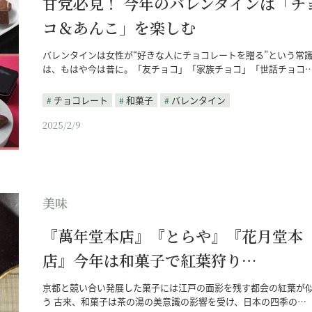
甘党必見！ 今年のバレンタインは「チ
コ＆あんこ」を楽しむ
バレンタインは女性が“好きな人にチョコレートを贈る”という常
は、もはや今は昔に。「友チョコ」「家族チョコ」「世話チョコ
チョコレート
和菓子
バレンタイン
2025/2/9
美味
『萬年堂本店』『とらや』『花月堂本
店』今年は和菓子で紅葉狩り…
京都と競い合い発展した菓子には江戸の面影を残す都会の紅葉が
う 古来、和菓子は茶の湯の美意識の影響を受け、日本の四季の…