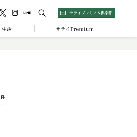
サライプレミアム倶楽部
生活
サライPremium
件