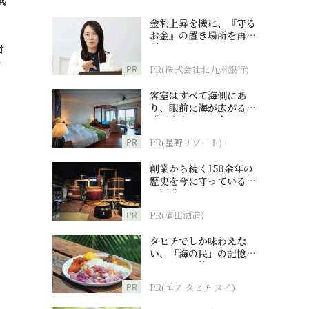
金利上昇を機に、『守る
お金』の置き場所を再検
討
甘
…
PR
PR(株式会社北九州銀行)
客室はすべて海側にあ
り、眼前に海が広がる
『西表島ホテル by 星野
リゾート』
PR
PR(星野リゾート)
創業から続く150余年の
歴史を今に守っている濵
田酒造
PR
PR(濵田酒造)
タヒチでしか味わえな
い、「海の民」の記憶へ
とつながる旅
PR
PR(エア タヒチ ヌイ)