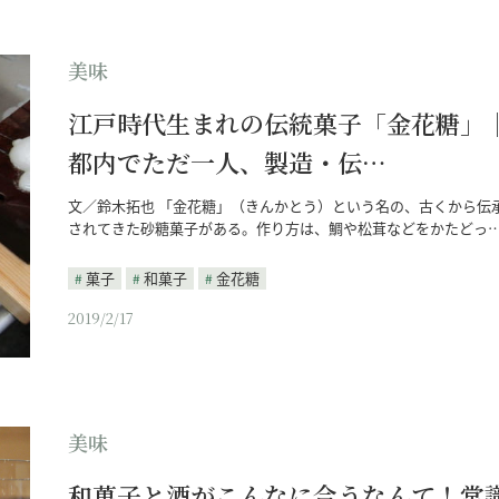
美味
江戸時代生まれの伝統菓子「金花糖」
都内でただ一人、製造・伝…
文／鈴木拓也 「金花糖」（きんかとう）という名の、古くから伝
されてきた砂糖菓子がある。作り方は、鯛や松茸などをかたどっ
菓子
和菓子
金花糖
2019/2/17
美味
和菓子と酒がこんなに合うなんて！常