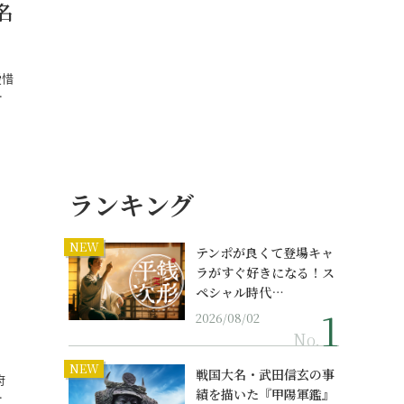
名
愛惜
…
ランキング
NEW
テンポが良くて登場キャ
ラがすぐ好きになる！ス
ペシャル時代…
2026/08/02
No.
NEW
戦国大名・武田信玄の事
府
績を描いた『甲陽軍鑑』
…