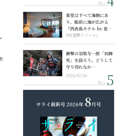
No.
客室はすべて海側にあ
り、眼前に海が広がる
『西表島ホテル by 星野
し
リゾート』
PR(星野リゾート)
衝撃の羽柴与一郎「初陣
創
死」を語ろう。どうして
守り切れなか…
2026/07/26
No.
8
サライ最新号
2026年
月号