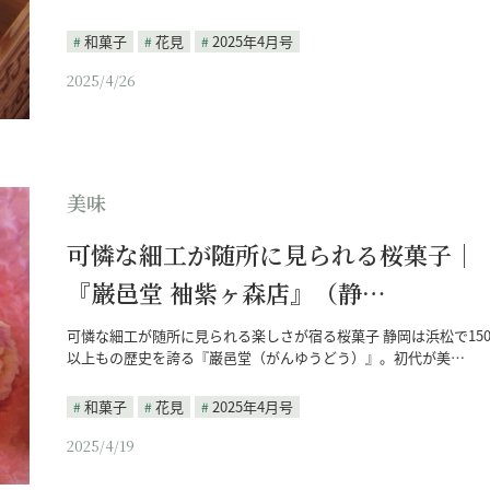
和菓子
花見
2025年4月号
2025/4/26
美味
可憐な細工が随所に見られる桜菓子｜
『巌邑堂 袖紫ヶ森店』（静…
可憐な細工が随所に見られる楽しさが宿る桜菓子 静岡は浜松で15
以上もの歴史を誇る『巌邑堂（がんゆうどう）』。初代が美…
和菓子
花見
2025年4月号
2025/4/19