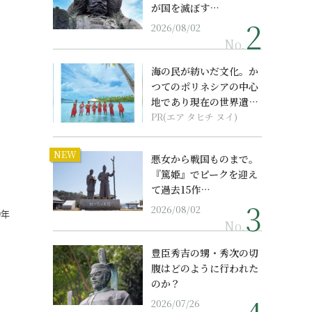
が国を滅ぼす…
2026/08/02
No.
海の民が紡いだ文化。か
つてのポリネシアの中心
地であり現在の世界遺産
からみえてくる...
PR(エア タヒチ ヌイ)
NEW
悪女から戦国ものまで。
『篤姫』でピークを迎え
て過去15作…
2026/08/02
0年
No.
豊臣秀吉の甥・秀次の切
腹はどのように行われた
のか？
2026/07/26