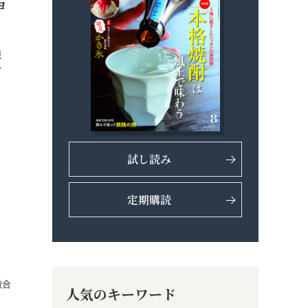
ョ
識
…
試し読み
定期購読
似合
人気のキーワード