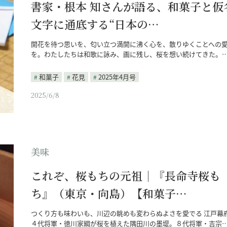
書家・根本 知さんが語る、和菓子と仮
文字に通底する“日本の…
開花を待つ思いを、匂い立つ満開に沸く心を、散りゆくことへの
を。わたしたちは和歌に詠み、画に残し、桜を想い続けてきた。
和菓子
花見
2025年4月号
2025/6/8
美味
これぞ、桜もちの元祖｜『長命寺桜も
ち』（東京・向島）【和菓子…
つくり方も味わいも、川辺の眺めも変わらぬよさを愛でる 江戸幕
４代将軍・徳川家綱が桜を植えた隅田川の墨堤。８代将軍・吉宗