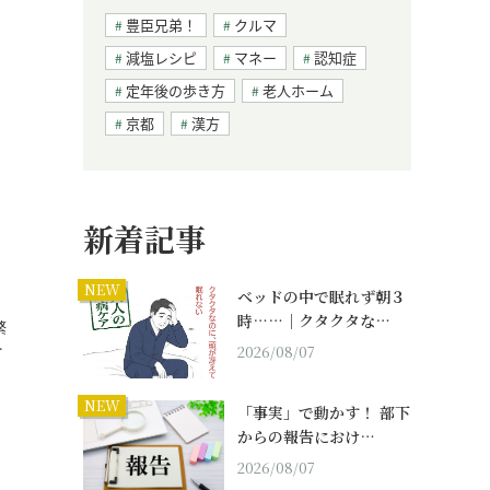
豊臣兄弟！
クルマ
減塩レシピ
マネー
認知症
定年後の歩き方
老人ホーム
京都
漢方
新着記事
NEW
ベッドの中で眠れず朝３
時……｜クタクタな…
繁
…
2026/08/07
NEW
「事実」で動かす！ 部下
からの報告におけ…
2026/08/07