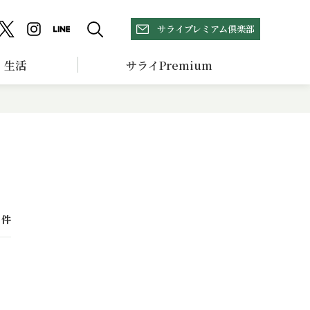
サライプレミアム倶楽部
生活
サライPremium
件