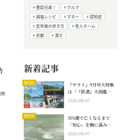
豊臣兄弟！
クルマ
減塩レシピ
マネー
認知症
定年後の歩き方
老人ホーム
京都
漢方
新着記事
助
NEW
『サライ』9月号大特集
は「『鉄道』大図鑑…
護問
2026/08/07
NEW
101歳で亡くなるまで
「初心」を胸に高み…
2026/08/07