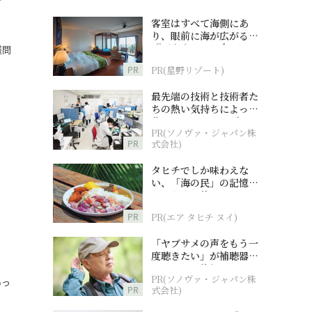
客室はすべて海側にあ
り、眼前に海が広がる
『西表島ホテル by 星野
護問
リゾート』
PR
PR(星野リゾート)
最先端の技術と技術者た
ちの熱い気持ちによって
作られているオーダーメ
PR(ソノヴァ・ジャパン株
イド補聴器
PR
式会社)
タヒチでしか味わえな
い、「海の民」の記憶へ
とつながる旅
PR
PR(エア タヒチ ヌイ)
、
「ヤブサメの声をもう一
度聴きたい」が補聴器チ
ャレンジの後押しに
PR(ソノヴァ・ジャパン株
いっ
PR
式会社)