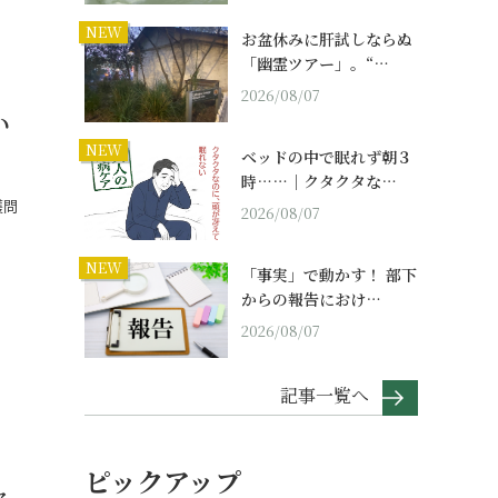
NEW
お盆休みに肝試しならぬ
「幽霊ツアー」。“…
2026/08/07
い
NEW
ベッドの中で眠れず朝３
時……｜クタクタな…
護問
2026/08/07
NEW
「事実」で動かす！ 部下
からの報告におけ…
2026/08/07
記事一覧へ
ピックアップ
ャ