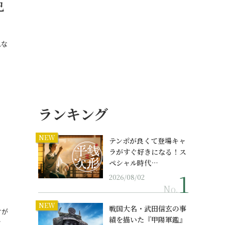
己
れな
…
ランキング
NEW
テンポが良くて登場キャ
ラがすぐ好きになる！ス
ペシャル時代…
2026/08/02
No.
NEW
戦国大名・武田信玄の事
すが
績を描いた『甲陽軍鑑』
…