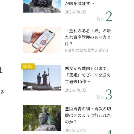
が国を滅ぼす…
2026/08/02
No.
「金利のある世界」の新
たな資産管理のあり方と
は？
PR(株式会社北九州銀行)
NEW
仕
悪女から戦国ものまで。
『篤姫』でピークを迎え
て過去15作…
2026/08/02
も多
No.
…
豊臣秀吉の甥・秀次の切
腹はどのように行われた
のか？
2026/07/26