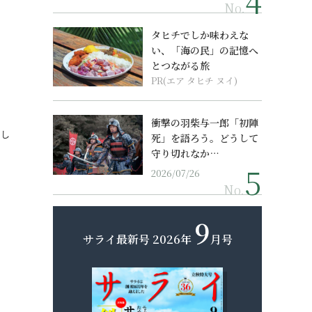
No.
タヒチでしか味わえな
い、「海の民」の記憶へ
とつながる旅
PR(エア タヒチ ヌイ)
衝撃の羽柴与一郎「初陣
でし
死」を語ろう。どうして
守り切れなか…
2026/07/26
No.
9
サライ最新号
2026年
月号