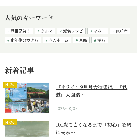
人気のキーワード
豊臣兄弟！
クルマ
減塩レシピ
マネー
認知症
定年後の歩き方
老人ホーム
京都
漢方
新着記事
NEW
『サライ』9月号大特集は「『鉄
道』大図鑑…
2026/08/07
NEW
101歳で亡くなるまで「初心」を胸
に高み…