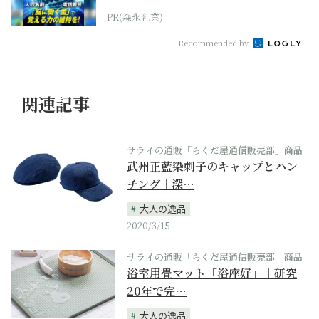
PR(森永乳業)
Recommended by
関連記事
サライの通販「らくだ屋通信販売部」商品
武州正藍染刺子のキャップとハン
チング｜深…
大人の逸品
2020/3/15
サライの通販「らくだ屋通信販売部」商品
浴室用畳マット「浴座好」｜研究
20年で完…
大人の逸品