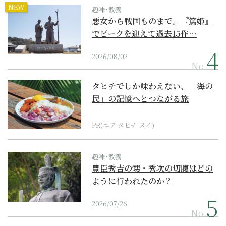
NEW
趣味･教養
悪女から戦国ものまで。『篤姫』
でピークを迎えて過去15作…
2026/08/02
No.
タヒチでしか味わえない、「海の
民」の記憶へとつながる旅
PR(エア タヒチ ヌイ)
趣味･教養
豊臣秀吉の甥・秀次の切腹はどの
ように行われたのか？
2026/07/26
No.