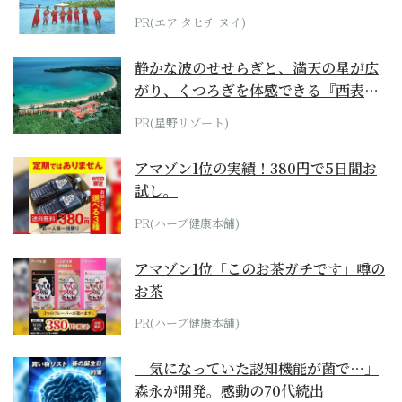
らみえてくる...
PR(エア タヒチ ヌイ)
静かな波のせせらぎと、満天の星が広
がり、くつろぎを体感できる『西表島
ホテル by...
PR(星野リゾート)
アマゾン1位の実績！380円で5日間お
試し。
PR(ハーブ健康本舗)
アマゾン1位「このお茶ガチです」噂の
お茶
PR(ハーブ健康本舗)
「気になっていた認知機能が菌で…」
森永が開発。感動の70代続出