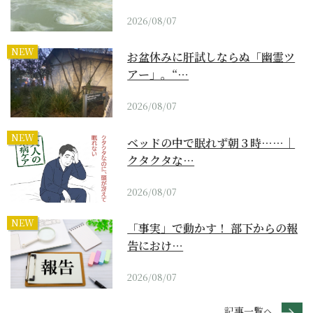
2026/08/07
NEW
お盆休みに肝試しならぬ「幽霊ツ
アー」。“…
2026/08/07
NEW
ベッドの中で眠れず朝３時……｜
クタクタな…
2026/08/07
NEW
「事実」で動かす！ 部下からの報
告におけ…
2026/08/07
記事一覧へ