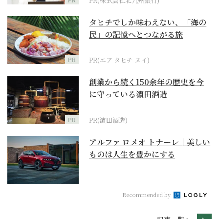
PR(株式会社北九州銀行)
タヒチでしか味わえない、「海の
民」の記憶へとつながる旅
PR
PR(エア タヒチ ヌイ)
創業から続く150余年の歴史を今
に守っている濵田酒造
PR
PR(濵田酒造)
アルファ ロメオ トナーレ｜美しい
ものは人生を豊かにする
Recommended by