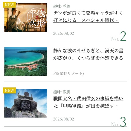
NEW
趣味･教養
テンポが良くて登場キャラがすぐ
好きになる！スペシャル時代…
2026/08/02
No.
静かな波のせせらぎと、満天の星
が広がり、くつろぎを体感できる
『西表島ホテル by...
PR(星野リゾート)
NEW
趣味･教養
戦国大名・武田信玄の事績を描い
た『甲陽軍鑑』が国を滅ぼす…
2026/08/02
No.