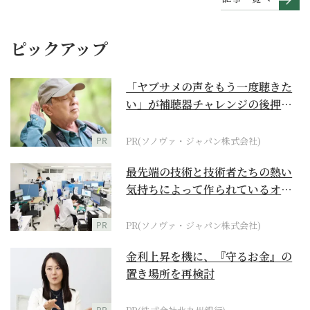
ピックアップ
「ヤブサメの声をもう一度聴きた
い」が補聴器チャレンジの後押し
に
PR
PR(ソノヴァ・ジャパン株式会社)
最先端の技術と技術者たちの熱い
気持ちによって作られているオー
ダーメイド補聴器
PR
PR(ソノヴァ・ジャパン株式会社)
金利上昇を機に、『守るお金』の
置き場所を再検討
PR