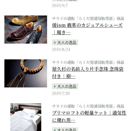
2019/9/7
サライの通販「らくだ屋通信販売部」商品
倭ism 鹿革のカジュアルシューズ
｜履き…
大人の逸品
2019/8/24
サライの通販「らくだ屋通信販売部」商品
屋久杉の名前入り片手念珠 念珠袋
付き｜樹…
大人の逸品
2019/7/30
サライの通販「らくだ屋通信販売部」商品
プリマロフトの軽量ケット｜通気性
に優れ蒸…
大人の逸品