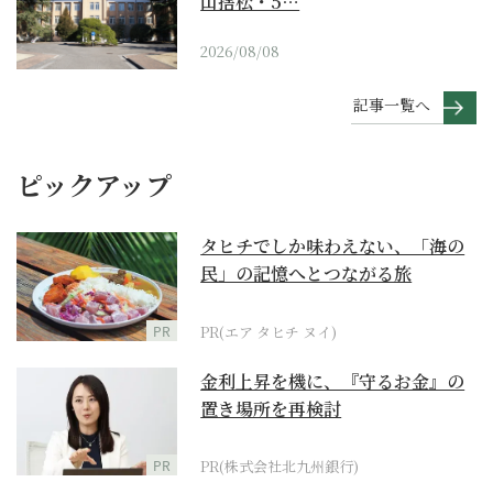
山捨松・5…
2026/08/08
記事一覧へ
ピックアップ
タヒチでしか味わえない、「海の
民」の記憶へとつながる旅
PR
PR(エア タヒチ ヌイ)
金利上昇を機に、『守るお金』の
置き場所を再検討
PR
PR(株式会社北九州銀行)