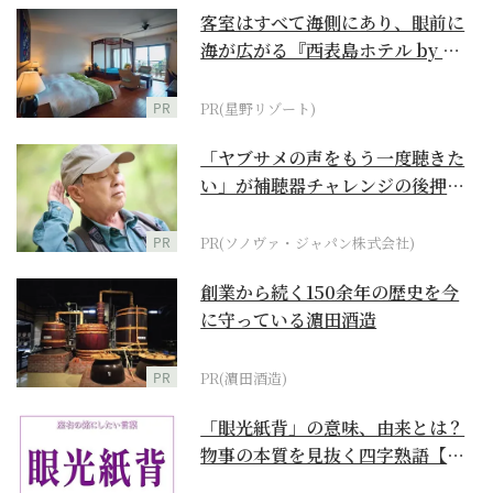
客室はすべて海側にあり、眼前に
海が広がる『西表島ホテル by 星
野リゾート』
PR
PR(星野リゾート)
「ヤブサメの声をもう一度聴きた
い」が補聴器チャレンジの後押し
に
PR
PR(ソノヴァ・ジャパン株式会社)
創業から続く150余年の歴史を今
に守っている濵田酒造
PR
PR(濵田酒造)
「眼光紙背」の意味、由来とは？
物事の本質を見抜く四字熟語【座
右の銘にしたい言葉...