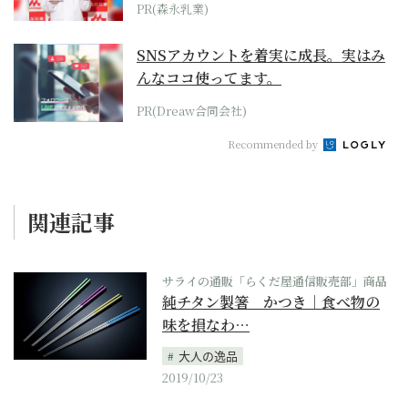
PR(森永乳業)
SNSアカウントを着実に成長。実はみ
んなココ使ってます。
PR(Dreaw合同会社)
Recommended by
関連記事
サライの通販「らくだ屋通信販売部」商品
純チタン製箸 かつき｜食べ物の
味を損なわ…
大人の逸品
2019/10/23