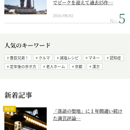
でピークを迎えて過去15作…
2026/08/02
No.
人気のキーワード
豊臣兄弟！
クルマ
減塩レシピ
マネー
認知症
定年後の歩き方
老人ホーム
京都
漢方
新着記事
NEW
「落語の聖地」に１年間通い続け
た演芸評論…