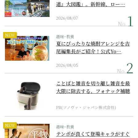
道』大図鑑」。新幹線、ロー…
2026/08/07
No.
NEW
趣味･教養
夏にぴったりな焼酎アレンジを吉
尾編集長がご紹介！公式Yo…
2026/08/05
No.
ことばと雑音を切り離し雑音を最
大限に除去する、フォナック補聴
器の最上位モデル
PR(ソノヴァ・ジャパン株式会社)
NEW
趣味･教養
テンポが良くて登場キャラがすぐ