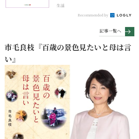
生活
Recommended by
記事一覧へ
市毛良枝『百歳の景色見たいと母は言
い』