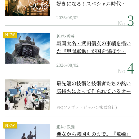
好きになる！スペシャル時代…
2026/08/02
No.
NEW
趣味･教養
戦国大名・武田信玄の事績を描い
た『甲陽軍鑑』が国を滅ぼす…
2026/08/02
No.
最先端の技術と技術者たちの熱い
気持ちによって作られているオー
ダーメイド補聴器
PR(ソノヴァ・ジャパン株式会社)
NEW
趣味･教養
悪女から戦国ものまで。『篤姫』