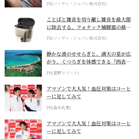
PR(ソノヴァ・ジャパン株式会社)
ことばと雑音を切り離し雑音を最大限
に除去する、フォナック補聴器の最上
位モデル
PR(ソノヴァ・ジャパン株式会社)
静かな波のせせらぎと、満天の星が広
がり、くつろぎを体感できる『西表島
ホテル by...
PR(星野リゾート)
アマゾンで大人気！血圧対策はコーヒ
ーに足してみて
PR(森永乳業)
アマゾンで大人気！血圧対策はコーヒ
ーに足してみて