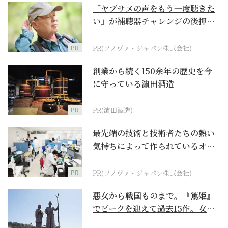
「ヤブサメの声をもう一度聴きた
い」が補聴器チャレンジの後押し
に
PR
PR(ソノヴァ・ジャパン株式会社)
創業から続く150余年の歴史を今
に守っている濵田酒造
PR
PR(濵田酒造)
最先端の技術と技術者たちの熱い
気持ちによって作られているオー
ダーメイド補聴器
PR
PR(ソノヴァ・ジャパン株式会社)
悪女から戦国ものまで。『篤姫』
でピークを迎えて過去15作。女性
が主人公の作品を振...