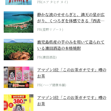
PR(エア タヒチ ヌイ)
静かな波のせせらぎと、満天の星が広
がり、くつろぎを体感できる『西表島
ホテル by...
PR(星野リゾート)
鹿児島県産の芋のみを用いて造られて
いる濵田酒造の本格焼酎
PR(濵田酒造)
アマゾン1位「このお茶ガチです」噂の
お茶
PR(ハーブ健康本舗)
アマゾン1位「このお茶ガチです」噂の
お茶