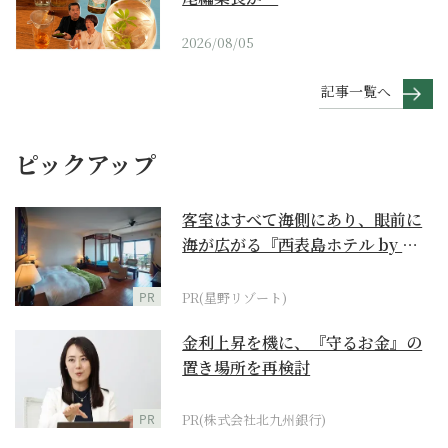
2026/08/05
記事一覧へ
ピックアップ
客室はすべて海側にあり、眼前に
海が広がる『西表島ホテル by 星
野リゾート』
PR
PR(星野リゾート)
金利上昇を機に、『守るお金』の
置き場所を再検討
PR
PR(株式会社北九州銀行)