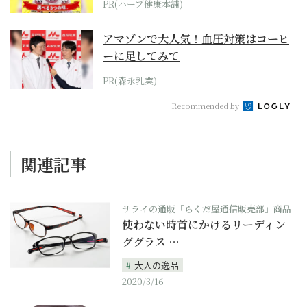
PR(ハーブ健康本舗)
アマゾンで大人気！血圧対策はコーヒ
ーに足してみて
PR(森永乳業)
Recommended by
関連記事
サライの通販「らくだ屋通信販売部」商品
使わない時首にかけるリーディン
ググラス …
大人の逸品
2020/3/16