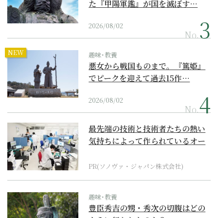
た『甲陽軍鑑』が国を滅ぼす…
2026/08/02
No.
NEW
趣味･教養
悪女から戦国ものまで。『篤姫』
でピークを迎えて過去15作…
2026/08/02
No.
最先端の技術と技術者たちの熱い
気持ちによって作られているオー
ダーメイド補聴器
PR(ソノヴァ・ジャパン株式会社)
趣味･教養
豊臣秀吉の甥・秀次の切腹はどの