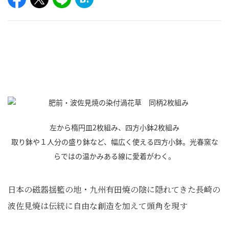
左から楕円皿2枚組み、四方小鉢2枚組み
取り鉢や１人分の盛り鉢など、幅広く使える四方小鉢。光春窯な
らではの温かみある線に愛着がわく。
日本の磁器揺籃の地・九州有田焼の陰に隠れてきた長崎の
波佐見焼は伝統に自由な創造を加えて頭角を現す