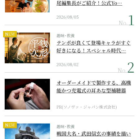
尾編集長がご紹介！公式Yo…
2026/08/05
No.
NEW
趣味･教養
テンポが良くて登場キャラがすぐ
好きになる！スペシャル時代…
2026/08/02
No.
オーダーメイドで製作する、高機
能かつ充電式の耳あな型補聴器
PR(ソノヴァ・ジャパン株式会社)
NEW
趣味･教養
戦国大名・武田信玄の事績を描い