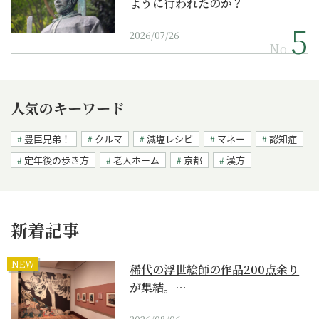
ように行われたのか？
2026/07/26
No.
人気のキーワード
豊臣兄弟！
クルマ
減塩レシピ
マネー
認知症
定年後の歩き方
老人ホーム
京都
漢方
新着記事
NEW
稀代の浮世絵師の作品200点余り
が集結。…