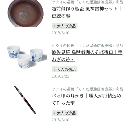
サライの通販「らくだ屋通信販売部」商品
越前薄作り極盃 風神雷神セット｜
伝統の越…
大人の逸品
2019/8/10
サライの通販「らくだ屋通信販売部」商品
波佐見焼 鳥獣戯画のそば猪口｜手
わざの跡…
大人の逸品
2019/2/25
サライの通販「らくだ屋通信販売部」商品
べっ甲の耳かき｜職人が丹精込め
て作った至…
大人の逸品
2018/8/16