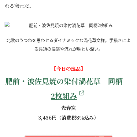
れる窯元だ。
北欧のうつわを思わせるダイナミックな渦花草文様。手描きによ
る呉須の濃淡や流れが味わい深い。
【今日の逸品】
肥前・波佐見焼の染付渦花草 同柄
2枚組み
光春窯
3,456円（消費税8％込み）