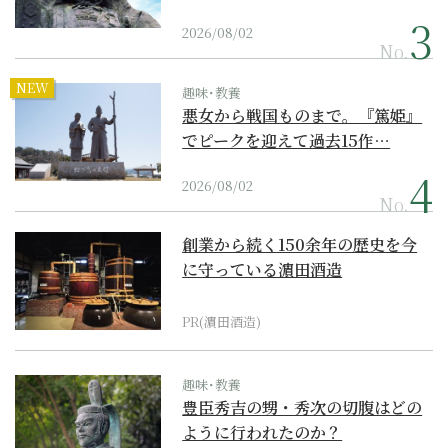
2026/08/02
No.
NEW
趣味･教養
悪女から戦国ものまで。『篤姫』
でピークを迎えて過去15作…
2026/08/02
No.
創業から続く150余年の歴史を今
に守っている濵田酒造
PR(濵田酒造)
趣味･教養
豊臣秀吉の甥・秀次の切腹はどの
ように行われたのか？