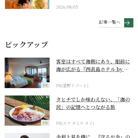
2026/08/05
記事一覧へ
ピックアップ
客室はすべて海側にあり、眼前に
海が広がる『西表島ホテル by 星
野リゾート』
PR
PR(星野リゾート)
タヒチでしか味わえない、「海の
民」の記憶へとつながる旅
PR
PR(エア タヒチ ヌイ)
金利上昇を機に、『守るお金』の