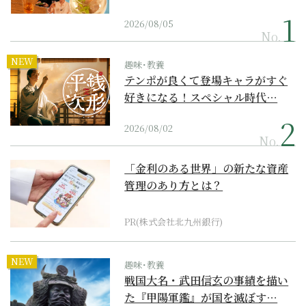
2026/08/05
No.
NEW
趣味･教養
テンポが良くて登場キャラがすぐ
好きになる！スペシャル時代…
2026/08/02
No.
「金利のある世界」の新たな資産
管理のあり方とは？
PR(株式会社北九州銀行)
NEW
趣味･教養
戦国大名・武田信玄の事績を描い
た『甲陽軍鑑』が国を滅ぼす…