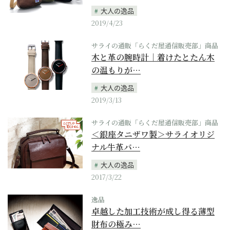
大人の逸品
2019/4/23
サライの通販「らくだ屋通信販売部」商品
木と革の腕時計｜着けたとたん木
の温もりが…
大人の逸品
2019/3/13
サライの通販「らくだ屋通信販売部」商品
＜銀座タニザワ製＞サライオリジ
ナル牛革バ…
大人の逸品
2017/3/22
逸品
卓越した加工技術が成し得る薄型
財布の極み…