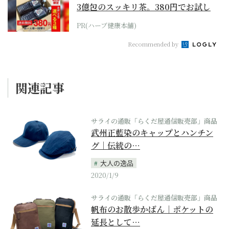
3億包のスッキリ茶。380円でお試し
PR(ハーブ健康本舗)
Recommended by
関連記事
サライの通販「らくだ屋通信販売部」商品
武州正藍染のキャップとハンチン
グ｜伝統の…
大人の逸品
2020/1/9
サライの通販「らくだ屋通信販売部」商品
帆布のお散歩かばん｜ポケットの
延長として…