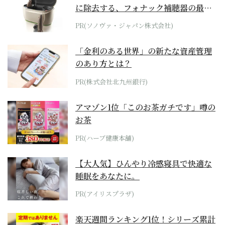
に除去する、フォナック補聴器の最上
位モデル
PR(ソノヴァ・ジャパン株式会社)
「金利のある世界」の新たな資産管理
のあり方とは？
PR(株式会社北九州銀行)
アマゾン1位「このお茶ガチです」噂の
お茶
PR(ハーブ健康本舗)
【大人気】ひんやり冷感寝具で快適な
睡眠をあなたに。
PR(アイリスプラザ)
楽天週間ランキング1位！シリーズ累計