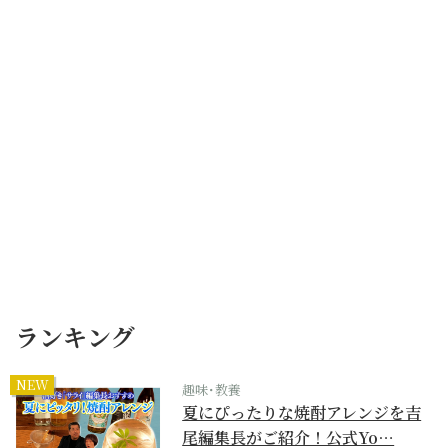
ランキング
NEW
趣味･教養
夏にぴったりな焼酎アレンジを吉
尾編集長がご紹介！公式Yo…