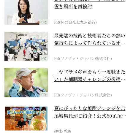
置き場所を再検討
PR
PR(株式会社北九州銀行)
最先端の技術と技術者たちの熱い
気持ちによって作られているオー
ダーメイド補聴器
PR
PR(ソノヴァ・ジャパン株式会社)
「ヤブサメの声をもう一度聴きた
い」が補聴器チャレンジの後押し
に
PR
PR(ソノヴァ・ジャパン株式会社)
夏にぴったりな焼酎アレンジを吉
尾編集長がご紹介！公式YouTube
【まったりサラ...
趣味･教養