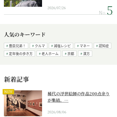
2026/07/26
No.
人気のキーワード
豊臣兄弟！
クルマ
減塩レシピ
マネー
認知症
定年後の歩き方
老人ホーム
京都
漢方
新着記事
NEW
稀代の浮世絵師の作品200点余り
が集結。…
2026/08/06