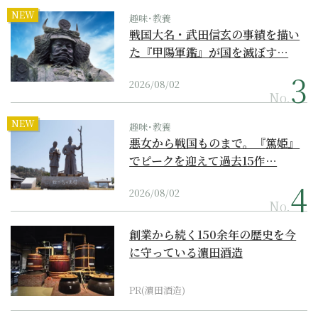
NEW
趣味･教養
戦国大名・武田信玄の事績を描い
た『甲陽軍鑑』が国を滅ぼす…
2026/08/02
No.
NEW
趣味･教養
悪女から戦国ものまで。『篤姫』
でピークを迎えて過去15作…
2026/08/02
No.
創業から続く150余年の歴史を今
に守っている濵田酒造
PR(濵田酒造)