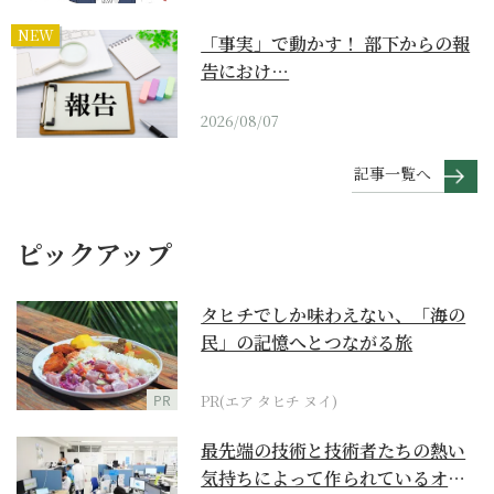
NEW
「事実」で動かす！ 部下からの報
告におけ…
2026/08/07
記事一覧へ
ピックアップ
タヒチでしか味わえない、「海の
民」の記憶へとつながる旅
PR
PR(エア タヒチ ヌイ)
最先端の技術と技術者たちの熱い
気持ちによって作られているオー