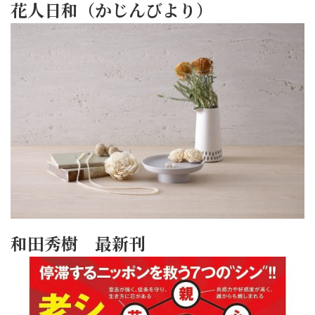
花人日和（かじんびより）
和田秀樹 最新刊