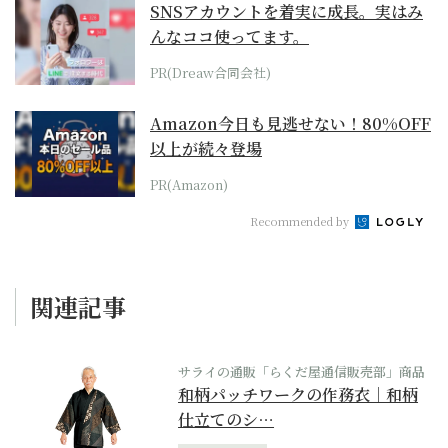
SNSアカウントを着実に成長。実はみ
んなココ使ってます。
PR(Dreaw合同会社)
Amazon今日も見逃せない！80%OFF
以上が続々登場
PR(Amazon)
Recommended by
関連記事
サライの通販「らくだ屋通信販売部」商品
和柄パッチワークの作務衣｜和柄
仕立てのシ…