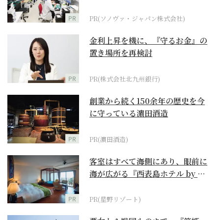
ダーメイド補聴器
PR
PR(ソノヴァ・ジャパン株式会社)
金利上昇を機に、『守るお金』の
置き場所を再検討
PR
PR(株式会社北九州銀行)
創業から続く150余年の歴史を今
に守っている濵田酒造
PR
PR(濵田酒造)
客室はすべて海側にあり、眼前に
海が広がる『西表島ホテル by 星
野リゾート』
PR
PR(星野リゾート)