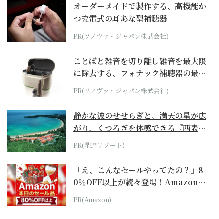
オーダーメイドで製作する、高機能か
つ充電式の耳あな型補聴器
PR(ソノヴァ・ジャパン株式会社)
ことばと雑音を切り離し雑音を最大限
に除去する、フォナック補聴器の最上
位モデル
PR(ソノヴァ・ジャパン株式会社)
静かな波のせせらぎと、満天の星が広
がり、くつろぎを体感できる『西表島
ホテル by...
PR(星野リゾート)
「え、こんなセールやってたの？」8
0％OFF以上が続々登場！Amazonの
本気が...
PR(Amazon)