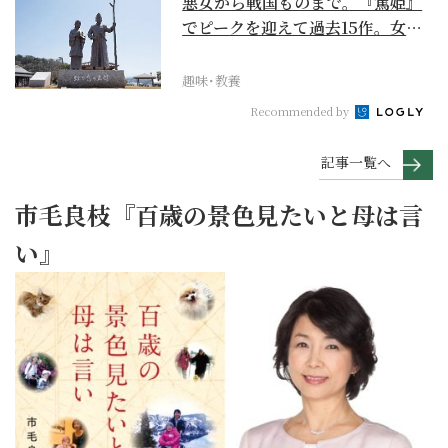
悪女から戦国ものまで。『篤姫』
でピークを迎えて過去15作。女性
が主人公の作品を振...
趣味･教養
Recommended by
記事一覧へ
市毛良枝『百歳の景色見たいと母は言
い』