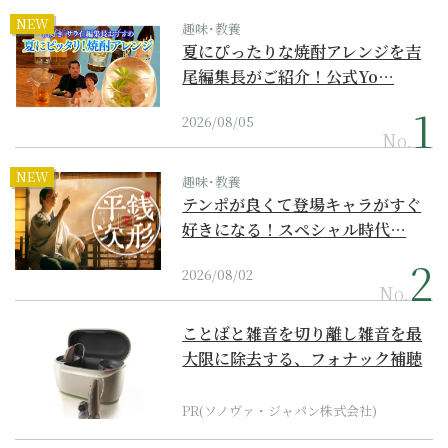
NEW
趣味･教養
夏にぴったりな焼酎アレンジを吉
尾編集長がご紹介！公式Yo…
2026/08/05
No.
NEW
趣味･教養
テンポが良くて登場キャラがすぐ
好きになる！スペシャル時代…
2026/08/02
No.
ことばと雑音を切り離し雑音を最
大限に除去する、フォナック補聴
器の最上位モデル
PR(ソノヴァ・ジャパン株式会社)