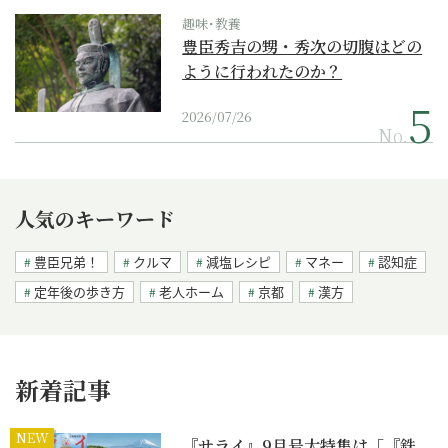
趣味･教養
豊臣秀吉の甥・秀次の切腹はどの
ように行われたのか？
2026/07/26
No.
人気のキーワード
豊臣兄弟！
クルマ
減塩レシピ
マネー
認知症
定年後の歩き方
老人ホーム
京都
漢方
新着記事
NEW
『サライ』9月号大特集は「『鉄