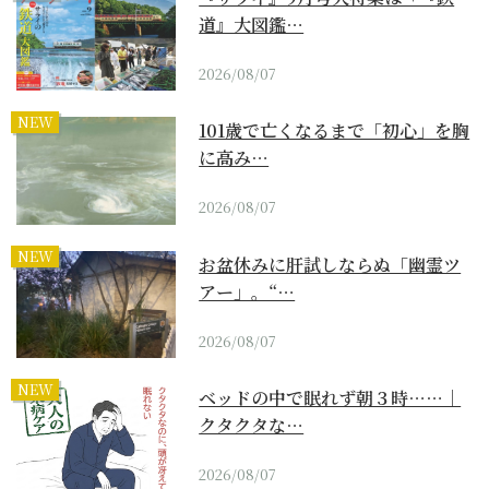
道』大図鑑…
2026/08/07
NEW
101歳で亡くなるまで「初心」を胸
に高み…
2026/08/07
NEW
お盆休みに肝試しならぬ「幽霊ツ
アー」。“…
2026/08/07
NEW
ベッドの中で眠れず朝３時……｜
クタクタな…
2026/08/07