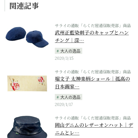
関連記事
サライの通販「らくだ屋通信販売部」商品
武州正藍染刺子のキャップとハン
チング｜深…
大人の逸品
2020/3/15
サライの通販「らくだ屋通信販売部」商品
堀文子 太神楽柄ショール｜孤高の
日本画家…
大人の逸品
2020/1/17
サライの通販「らくだ屋通信販売部」商品
岡山デニムのレザーオンハット｜デ
ニムとレ…