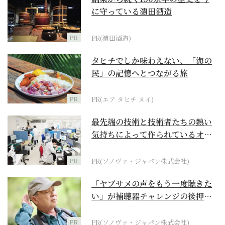
に守っている濵田酒造
PR
PR(濵田酒造)
タヒチでしか味わえない、「海の
民」の記憶へとつながる旅
PR
PR(エア タヒチ ヌイ)
最先端の技術と技術者たちの熱い
気持ちによって作られているオー
ダーメイド補聴器
PR
PR(ソノヴァ・ジャパン株式会社)
「ヤブサメの声をもう一度聴きた
い」が補聴器チャレンジの後押し
に
PR
PR(ソノヴァ・ジャパン株式会社)