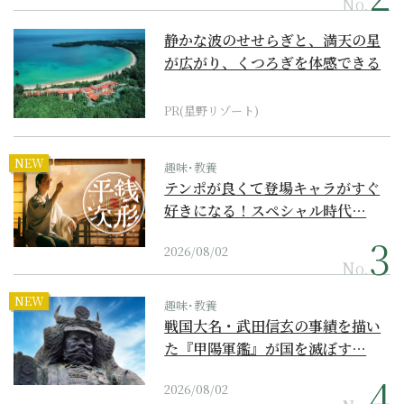
No.
静かな波のせせらぎと、満天の星
が広がり、くつろぎを体感できる
『西表島ホテル by...
PR(星野リゾート)
NEW
趣味･教養
テンポが良くて登場キャラがすぐ
好きになる！スペシャル時代…
2026/08/02
No.
NEW
趣味･教養
戦国大名・武田信玄の事績を描い
た『甲陽軍鑑』が国を滅ぼす…
2026/08/02