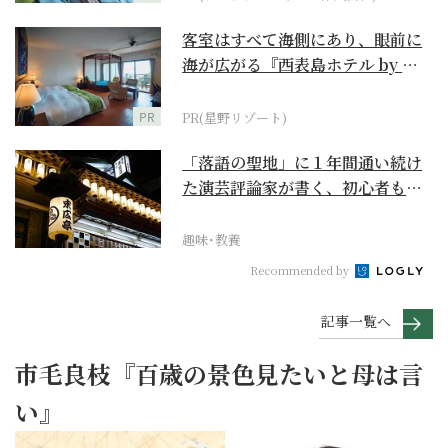
客室はすべて海側にあり、眼前に
海が広がる『西表島ホテル by 星
野リゾート』
PR
PR(星野リゾート)
「落語の聖地」に１年間通い続け
た演芸評論家が書く、初心者も引
き込まれる寄席の魅力
趣味･教養
Recommended by
記事一覧へ
市毛良枝『百歳の景色見たいと母は言
い』