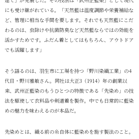
建て」が発展した。その技法は「武州正藍染」として現代
にも受け継がれている。「天然藍は温度調節や栄養補給な
ど、管理に相当な手間を要します。それでも天然藍にこだ
わるのは、虫除けや抗菌防臭など天然藍ならではの効能を
活かすためです。ふだん着としてはもちろん、アウトドア
でも活躍します」
そう語るのは、羽生市に工場を持つ「野川染織工業」の4
代目・野川雅敏さん。同社は大正3（1914）年の創業以
来、武州正藍染のもうひとつの特徴である「先染め」の技
法を駆使して衣料品や剣道着を製作。中でも日常的に藍染
めの魅力を味わえるのが本品だ。
先染めとは、織る前の糸自体に藍染めを施す製法のこと。