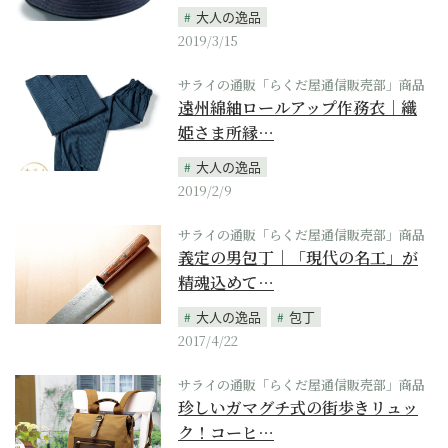
大人の逸品
2019/3/15
サライの通販「らくだ屋通信販売部」商品
遠州綿紬ロールアップ作務衣｜織
姫さま所縁…
大人の逸品
2019/2/9
サライの通販「らくだ屋通信販売部」商品
義定の男包丁｜「現代の名工」が
精魂込めて…
大人の逸品
包丁
2017/4/22
サライの通販「らくだ屋通信販売部」商品
珍しいガマグチ式の街歩きリュッ
ク！コーヒ…