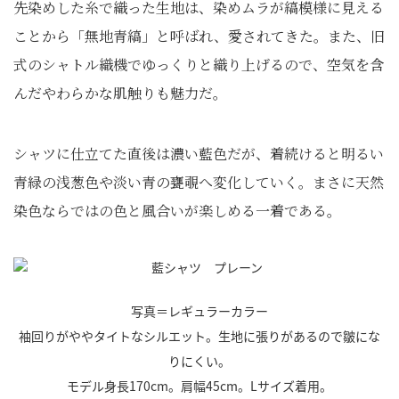
先染めした糸で織った生地は、染めムラが縞模様に見える
ことから「無地青縞」と呼ばれ、愛されてきた。また、旧
式のシャトル織機でゆっくりと織り上げるので、空気を含
んだやわらかな肌触りも魅力だ。
シャツに仕立てた直後は濃い藍色だが、着続けると明るい
青緑の浅葱色や淡い青の甕覗へ変化していく。まさに天然
染色ならではの色と風合いが楽しめる一着である。
写真＝レギュラーカラー
袖回りがややタイトなシルエット。生地に張りがあるので皺にな
りにくい。
モデル身長170cm。肩幅45cm。Lサイズ着用。