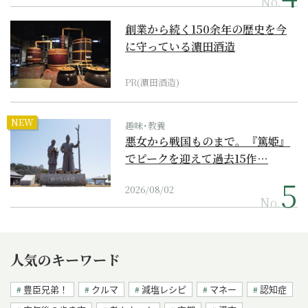
No.
創業から続く150余年の歴史を今
に守っている濵田酒造
PR(濵田酒造)
NEW
趣味･教養
悪女から戦国ものまで。『篤姫』
でピークを迎えて過去15作…
2026/08/02
No.
人気のキーワード
豊臣兄弟！
クルマ
減塩レシピ
マネー
認知症