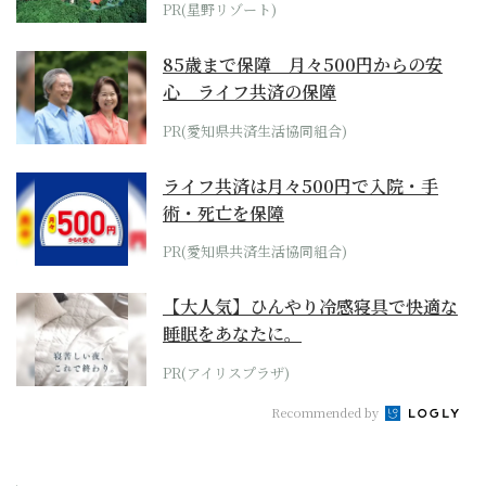
PR(星野リゾート)
85歳まで保障 月々500円からの安
心 ライフ共済の保障
PR(愛知県共済生活協同組合)
ライフ共済は月々500円で入院・手
術・死亡を保障
PR(愛知県共済生活協同組合)
【大人気】ひんやり冷感寝具で快適な
睡眠をあなたに。
PR(アイリスプラザ)
Recommended by