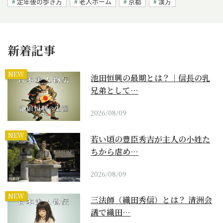
定年後の歩き方
老人ホーム
京都
漢方
新着記事
NEW
池田恒興の最期とは？｜信長の乳
兄弟として…
2026/08/09
NEW
若い頃の豊臣秀吉が主人の小姓た
ちから虐め…
2026/08/09
NEW
三法師（織田秀信）とは？ 清洲会
議で織田…