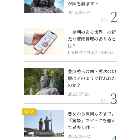
が国を滅ぼす…
2026/08/02
No.
「金利のある世界」の新
たな資産管理のあり方と
は？
PR(株式会社北九州銀行)
豊臣秀吉の甥・秀次の切
腹はどのように行われた
のか？
2026/07/26
No.
NEW
悪女から戦国ものまで。
『篤姫』でピークを迎え
て過去15作…
2026/08/02