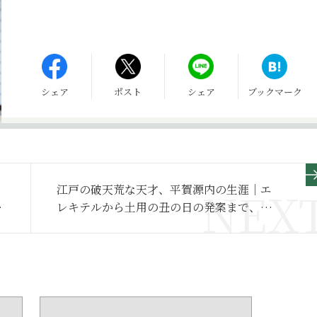
シェア
ポスト
シェア
ブックマーク
江戸の破天荒な天才、平賀源内の生涯｜エ
を
レキテルから土用の丑の日の発案まで、波
リ
瀾万丈の人生を辿る【日本史人物伝】