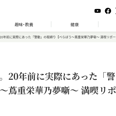
趣味･教養
健康
20年前に実際にあった「警動」の取締り【べらぼう～蔦重栄華乃夢噺～ 満喫リポ
。20年前に実際にあった「警
～蔦重栄華乃夢噺～ 満喫リ