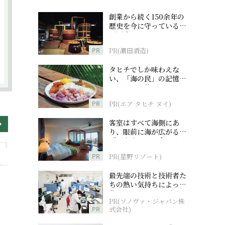
創業から続く150余年の
歴史を今に守っている濵
田酒造
PR
PR(濵田酒造)
タヒチでしか味わえな
い、「海の民」の記憶へ
とつながる旅
PR
PR(エア タヒチ ヌイ)
客室はすべて海側にあ
り、眼前に海が広がる
『西表島ホテル by 星野
リゾート』
PR
PR(星野リゾート)
最先端の技術と技術者た
ちの熱い気持ちによって
作られているオーダーメ
PR(ソノヴァ・ジャパン株
イド補聴器
PR
式会社)