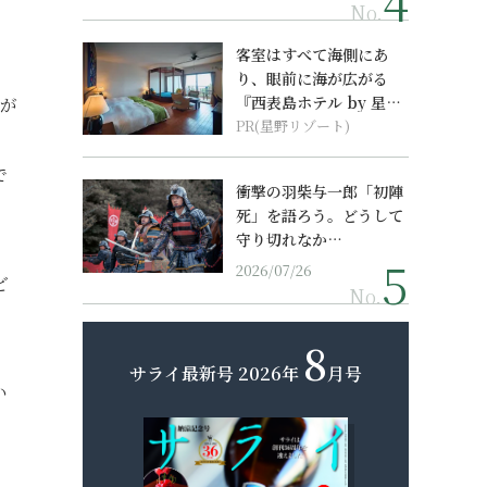
No.
客室はすべて海側にあ
り、眼前に海が広がる
『西表島ホテル by 星野
）が
リゾート』
PR(星野リゾート)
）
で
衝撃の羽柴与一郎「初陣
死」を語ろう。どうして
守り切れなか…
2026/07/26
ど
No.
8
サライ最新号
2026年
月号
い