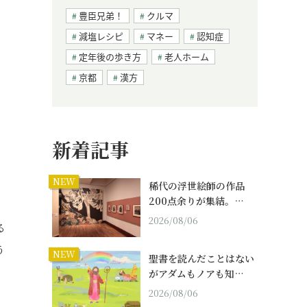
豊臣兄弟！
クルマ
減塩レシピ
マネー
認知症
定年後の歩き方
老人ホーム
京都
漢方
く
新着記事
NEW
稀代の浮世絵師の作品
200点余りが集結。…
、
2026/08/06
る
う
NEW
聖書を読んだことはない
がアダムもノアも知…
2026/08/06