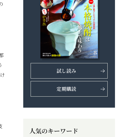
の
都
う
試し読み
届け
定期購読
伎
人気のキーワード