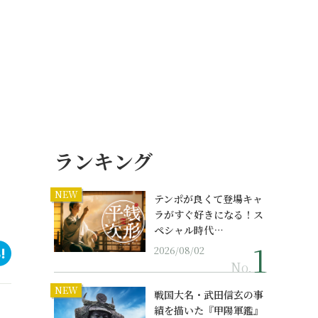
ランキング
NEW
テンポが良くて登場キャ
ラがすぐ好きになる！ス
ペシャル時代…
2026/08/02
No.
NEW
戦国大名・武田信玄の事
績を描いた『甲陽軍鑑』