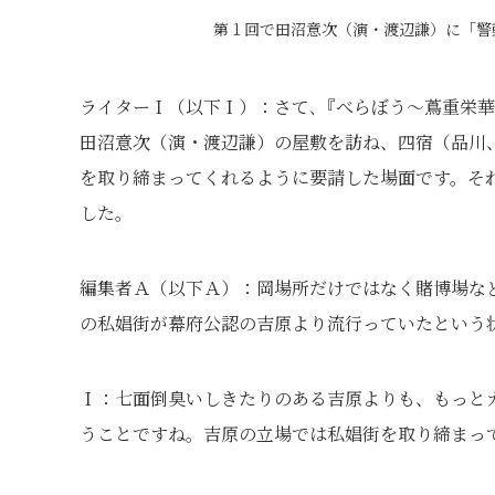
第１回で田沼意次（演・渡辺謙）に「警動
ライターＩ（以下Ｉ）：さて､『べらぼう～蔦重栄
田沼意次（演・渡辺謙）の屋敷を訪ね、四宿（品川
を取り締まってくれるように要請した場面です。そ
した。
編集者Ａ（以下Ａ）：岡場所だけではなく賭博場な
の私娼街が幕府公認の吉原より流行っていたという
Ｉ：七面倒臭いしきたりのある吉原よりも、もっと
うことですね。吉原の立場では私娼街を取り締まっ