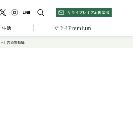
サライプレミアム倶楽部
生活
サライPremium
ート】吉原警動編
ポ