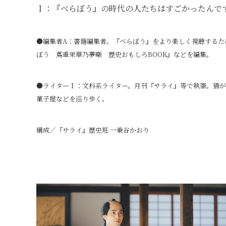
Ｉ：『べらぼう』の時代の人たちはすごかったんで
●編集者A：書籍編集者。『べらぼう』をより楽しく視聴するた
ぼう 蔦重栄華乃夢噺 歴史おもしろBOOK』などを編集。
●ライターＩ：文科系ライター。月刊『サライ』等で執筆。猫
菓子屋などを巡り歩く。
構成／『サライ』歴史班 一乗谷かおり