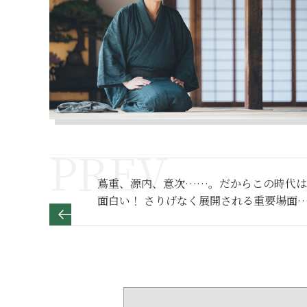
蔦重、源内、意次……。だからこの時代は
面白い！ さりげなく展開される重要場面
解説【べらぼう～蔦重栄華乃夢噺～ 満喫
ポート】２