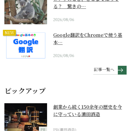
る？ 驚きの…
2026/08/06
NEW
Google翻訳をChromeで使う基
本…
2026/08/06
記事一覧へ
ピックアップ
創業から続く150余年の歴史を今
に守っている濵田酒造
PR
PR(濵田酒造)