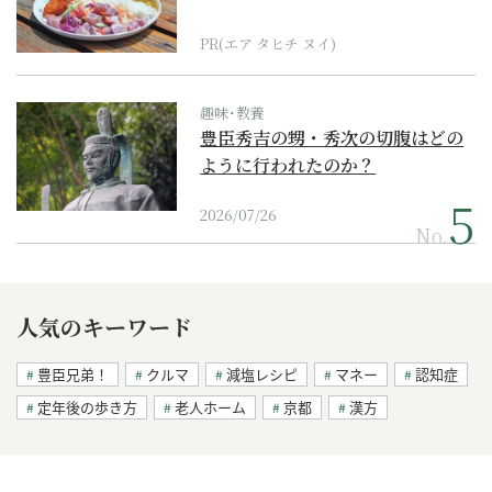
PR(エア タヒチ ヌイ)
趣味･教養
豊臣秀吉の甥・秀次の切腹はどの
ように行われたのか？
2026/07/26
No.
人気のキーワード
豊臣兄弟！
クルマ
減塩レシピ
マネー
認知症
定年後の歩き方
老人ホーム
京都
漢方