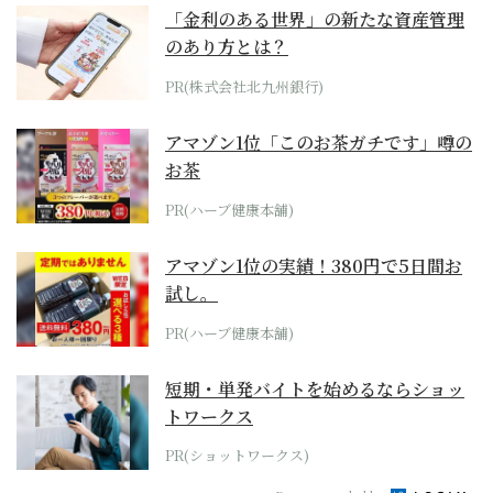
「金利のある世界」の新たな資産管理
のあり方とは？
PR(株式会社北九州銀行)
アマゾン1位「このお茶ガチです」噂の
お茶
PR(ハーブ健康本舗)
アマゾン1位の実績！380円で5日間お
試し。
PR(ハーブ健康本舗)
短期・単発バイトを始めるならショッ
トワークス
PR(ショットワークス)