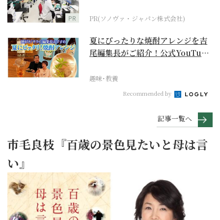
ダーメイド補聴器
PR
PR(ソノヴァ・ジャパン株式会社)
夏にぴったりな焼酎アレンジを吉
尾編集長がご紹介！公式YouTube
【まったりサラ...
趣味･教養
Recommended by
記事一覧へ
市毛良枝『百歳の景色見たいと母は言
い』