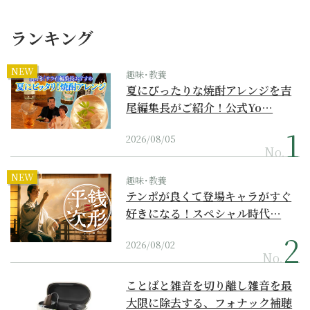
ランキング
NEW
趣味･教養
夏にぴったりな焼酎アレンジを吉
尾編集長がご紹介！公式Yo…
2026/08/05
No.
NEW
趣味･教養
テンポが良くて登場キャラがすぐ
好きになる！スペシャル時代…
2026/08/02
No.
ことばと雑音を切り離し雑音を最
大限に除去する、フォナック補聴