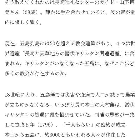
そう教えてくれたのは長崎巡礼センターのガイド・山下博
美さん（68歳）。静かに手を合わせていると、波の音が堂
内に優しく響く。
現在、五島列島には50を超える教会建築があり、４つは世
界遺産「長崎と天草地方の潜伏キリシタン関連遺産」に含
まれる。キリシタンがいなくなった五島に、なぜこれほど
多くの教会が存在するのか。
18世紀に入り、五島藩では災害や疫病で人口が減って農業
が立ちゆかなくなる。いっぽう長崎本土の大村藩は、潜伏
キリシタンの処遇に頭を悩ませていた。両藩の思惑が一致
して寛政８年（1796）、「千人もらい」の密約が成立。
本土から五島に、約3000ともいわれる人々が移住した。