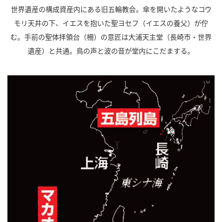
世界遺産の構成資産内にある旧五輪教会。傘を開いたようなコウ
モリ天井の下、イエスを抱いた聖ヨセフ（イエスの養父）が佇
む。手前の聖体拝領台（柵）の意匠は大浦天主堂（長崎市・世界
遺産）と共通。鳥の声と波の音が堂内にこだまする。