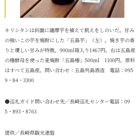
キリシタンは斜面に薩摩芋を植えて飢えをしのいだ。甘み
の強いこの芋を焼酎にした「五島芋」（左）。焼き芋の香
りと優しい甘みが特徴。900ml箱入り1467円。右は五島産
の椿酵母を使った麦焼酎「五島椿」500ml 1100円。原料
はすべて五島産。問い合わせ：五島列島酒造 電話：095
9・84・3300
●巡礼ガイド問い合わせ先／長崎巡礼センター電話：09
5・893・8763
提供／長崎県観光連盟