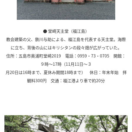
● 堂崎天主堂（福江島）
教会建築の父、鉄川与助による、福江島を代表する天主堂。海際
に立ち、背後の山にはキリシタンの段々畑が広がっていた。
住所：五島市奥浦町堂崎2019 電話：0959・73・0705 開館：
９時～17時（11月11日～３
月20日は16時まで、夏休み期間18時まで） 休日：年末年始 拝
観料300円 交通：福江港より車で約20分