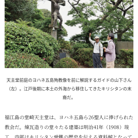
天主堂前庭のヨハネ五島殉教像を前に解説するガイドの山下さん
（左）。江戸後期に本土の外海から移住してきたキリシタンの末
裔だ。
福江島の堂崎天主堂は、ヨハネ五島ら26聖人に捧げられた
教会だ。煉瓦造りの堂々たる建築は明治41年（1908）竣
工。内部はキリシタン受難の歴史を伝える資料館となって