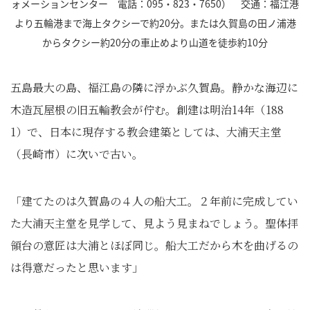
ォメーションセンター 電話：095・823・7650） 交通：福江港
より五輪港まで海上タクシーで約20分。または久賀島の田ノ浦港
からタクシー約20分の車止めより山道を徒歩約10分
五島最大の島、福江島の隣に浮かぶ久賀島。静かな海辺に
木造瓦屋根の旧五輪教会が佇む。創建は明治14年（188
1）で、日本に現存する教会建築としては、大浦天主堂
（長崎市）に次いで古い。
「建てたのは久賀島の４人の船大工。２年前に完成してい
た大浦天主堂を見学して、見よう見まねでしょう。聖体拝
領台の意匠は大浦とほぼ同じ。船大工だから木を曲げるの
は得意だったと思います」