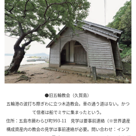
●旧五輪教会（久賀島）
五輪港の波打ち際ぎわに立つ木造教会。車の通う道はない。かつ
て信者は船でミサに集まったという。
住所：五島市蕨わらび町993-11 見学は要事前連絡（※世界遺産
構成資産内の教会の見学は事前連絡が必要。問い合わせ：インフ