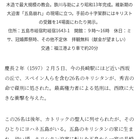
木造で最大規模の教会。鉄川与助により昭和13年完成。維新期の
大迫害「五島崩れ」の現場に立つ。手前の十字架群にはキリスト
の受難を14場面にわたり掲示。
住所：五島市岐宿町岐宿1643-1 開館：９時～16時 休日：ミ
サ、冠婚葬祭時、その他不定休 拝観無料（献金が望ましい）
交通：福江港より車で約20分
慶長２年（1597）２月５日、今の長崎駅にほど近い西坂
の丘で、スペイン人らを含む26名のキリシタンが、秀吉の
命で磔刑に処された。最高権力者による処刑は、西欧に大
きな衝撃を与えた。
この26名は後年、カトリックの聖人に列せられたが、その
ひとりにヨハネ五島がいる。五島のキリシタンの家に生ま
れ、幼い頃、キリシタン迫害に転じた五島から一家で長崎