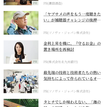
PR
PR(濵田酒造)
「ヤブサメの声をもう一度聴きた
い」が補聴器チャレンジの後押し
に
PR
PR(ソノヴァ・ジャパン株式会社)
金利上昇を機に、『守るお金』の
置き場所を再検討
PR
PR(株式会社北九州銀行)
最先端の技術と技術者たちの熱い
気持ちによって作られているオー
ダーメイド補聴器
PR
PR(ソノヴァ・ジャパン株式会社)
タヒチでしか味わえない、「海の