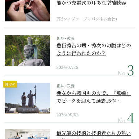
能かつ充電式の耳あな型補聴器
PR(ソノヴァ・ジャパン株式会社)
趣味･教養
豊臣秀吉の甥・秀次の切腹はどの
ように行われたのか？
2026/07/26
No.
NEW
趣味･教養
悪女から戦国ものまで。『篤姫』
でピークを迎えて過去15作…
2026/08/02
No.
最先端の技術と技術者たちの熱い