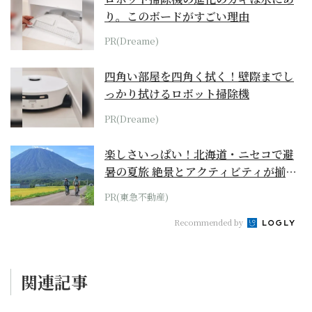
り。このボードがすごい理由
PR(Dreame)
四角い部屋を四角く拭く！壁際までし
っかり拭けるロボット掃除機
PR(Dreame)
楽しさいっぱい！北海道・ニセコで避
暑の夏旅 絶景とアクティビティが揃う
「ニセコ東...
PR(東急不動産)
Recommended by
関連記事