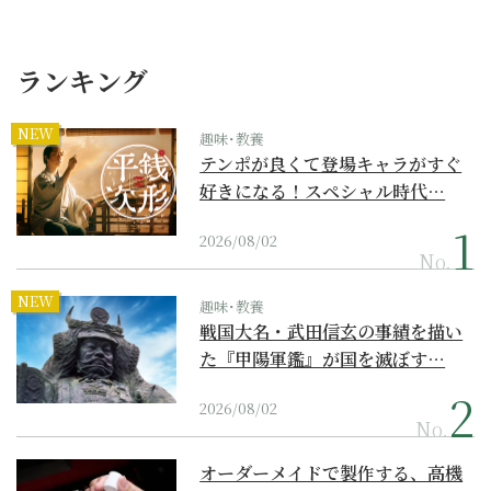
ランキング
NEW
趣味･教養
テンポが良くて登場キャラがすぐ
好きになる！スペシャル時代…
2026/08/02
No.
NEW
趣味･教養
戦国大名・武田信玄の事績を描い
た『甲陽軍鑑』が国を滅ぼす…
2026/08/02
No.
オーダーメイドで製作する、高機