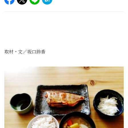
取材・文／坂口鈴香