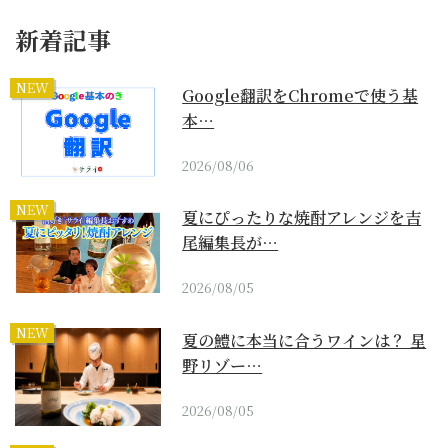
新着記事
NEW
Google翻訳をChromeで使う基
本…
2026/08/06
NEW
夏にぴったりな焼酎アレンジを吉
尾編集長が…
2026/08/05
NEW
夏の鱧に本当に合うワインは？ 星
野リゾー…
2026/08/05