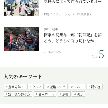
気持ちによって作られているオー
ダーメイド補聴器
PR(ソノヴァ・ジャパン株式会社)
趣味･教養
衝撃の羽柴与一郎「初陣死」を語
ろう。どうして守り切れなか…
2026/07/26
No.
人気のキーワード
豊臣兄弟！
クルマ
減塩レシピ
マネー
認知症
定年後の歩き方
老人ホーム
京都
漢方