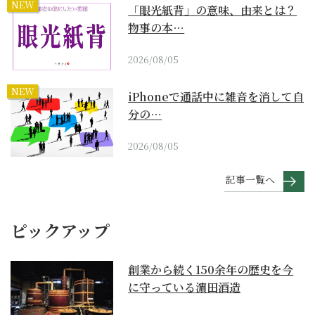
NEW
「眼光紙背」の意味、由来とは？
物事の本…
2026/08/05
NEW
iPhoneで通話中に雑音を消して自
分の…
2026/08/05
記事一覧へ
ピックアップ
創業から続く150余年の歴史を今
に守っている濵田酒造