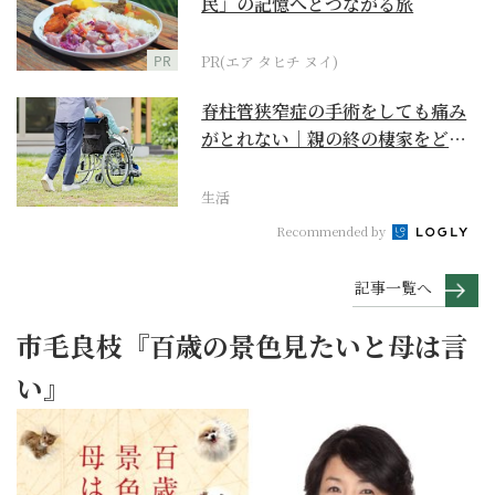
民」の記憶へとつながる旅
PR
PR(エア タヒチ ヌイ)
脊柱管狭窄症の手術をしても痛み
がとれない｜親の終の棲家をどう
選ぶ？【２】
生活
Recommended by
記事一覧へ
市毛良枝『百歳の景色見たいと母は言
い』