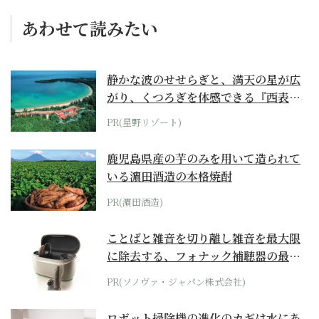
あわせて読みたい
静かな波のせせらぎと、満天の星が広
がり、くつろぎを体感できる『西表島
ホテル by...
PR(星野リゾート)
鹿児島県産の芋のみを用いて造られて
いる濵田酒造の本格焼酎
PR(濵田酒造)
ことばと雑音を切り離し雑音を最大限
に除去する、フォナック補聴器の最上
位モデル
PR(ソノヴァ・ジャパン株式会社)
ロボット掃除機の進化のカギは水にあ