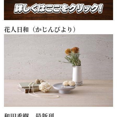
花人日和（かじんびより）
和田秀樹 最新刊