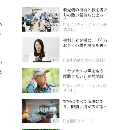
最先端の技術と技術者た
ちの熱い気持ちによって
作られているオーダーメ
あ
PR(ソノヴァ・ジャパン株
イド補聴器
PR
式会社)
る
金利上昇を機に、『守る
お金』の置き場所を再検
討
PR
PR(株式会社北九州銀行)
の
「ヤブサメの声をもう一
思
度聴きたい」が補聴器チ
ャレンジの後押しに
PR(ソノヴァ・ジャパン株
PR
式会社)
客室はすべて海側にあ
り、眼前に海が広がる
『西表島ホテル by 星野
リゾート』
PR
PR(星野リゾート)