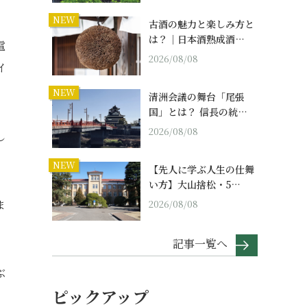
NEW
古酒の魅力と楽しみ方と
は？｜日本酒熟成酒…
電
2026/08/08
イ
NEW
清洲会議の舞台「尾張
国」とは？ 信長の統…
2026/08/08
し
NEW
【先人に学ぶ人生の仕舞
い方】大山捨松・5…
ま
2026/08/08
記事一覧へ
ぶ
ピックアップ