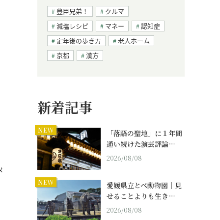
豊臣兄弟！
クルマ
減塩レシピ
マネー
認知症
定年後の歩き方
老人ホーム
京都
漢方
新着記事
NEW
「落語の聖地」に１年間
通い続けた演芸評論…
2026/08/08
メ
NEW
愛媛県立とべ動物園｜見
せることよりも生き…
2026/08/08