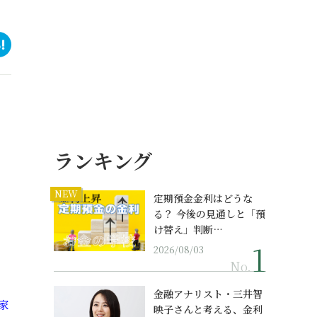
ランキング
NEW
定期預金金利はどうな
る？ 今後の見通しと「預
け替え」判断…
2026/08/03
No.
金融アナリスト・三井智
家
映子さんと考える、金利