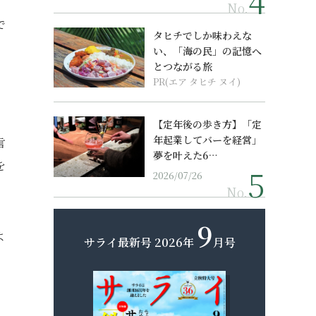
No.
で
タヒチでしか味わえな
い、「海の民」の記憶へ
とつながる旅
PR(エア タヒチ ヌイ)
【定年後の歩き方】「定
年起業してバーを経営」
言
夢を叶えた6…
を
2026/07/26
No.
9
よ
サライ最新号
2026年
月号