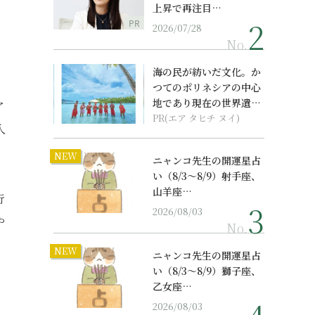
上昇で再注目…
PR
2026/07/28
No.
海の民が紡いだ文化。か
つてのポリネシアの中心
地であり現在の世界遺産
ア
からみえてくる...
PR(エア タヒチ ヌイ)
入
NEW
ニャンコ先生の開運星占
い（8/3～8/9）射手座、
山羊座…
行
2026/08/03
や
No.
NEW
ニャンコ先生の開運星占
い（8/3～8/9）獅子座、
乙女座…
2026/08/03