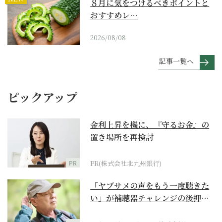
８月に気をつけるべきポイントと
おすすめレ…
2026/08/08
記事一覧へ
ピックアップ
金利上昇を機に、『守るお金』の
置き場所を再検討
PR
PR(株式会社北九州銀行)
「ヤブサメの声をもう一度聴きた
い」が補聴器チャレンジの後押し
に