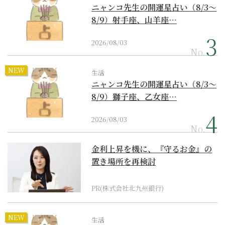
ニャンコ先生の開運星占い（8/3～
8/9）射手座、山羊座…
2026/08/03
No.
NEW
生活
ニャンコ先生の開運星占い（8/3～
8/9）獅子座、乙女座…
2026/08/03
No.
金利上昇を機に、『守るお金』の
置き場所を再検討
PR(株式会社北九州銀行)
NEW
生活