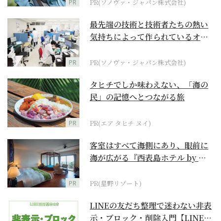
PR
PR(ソノヴァ・ジャパン株式会社)
最先端の技術と技術者たちの熱い
気持ちによって作られているオー
ダーメイド補聴器
PR
PR(ソノヴァ・ジャパン株式会社)
タヒチでしか味わえない、「海の
民」の記憶へとつながる旅
PR
PR(エア タヒチ ヌイ)
客室はすべて海側にあり、眼前に
海が広がる『西表島ホテル by 星
野リゾート』
PR
PR(星野リゾート)
LINEの友だち整理で迷わない非表
示・ブロック・削除入門【LINE活