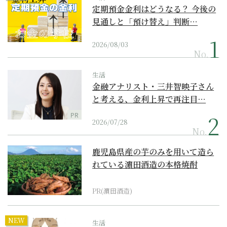
定期預金金利はどうなる？ 今後の
見通しと「預け替え」判断…
2026/08/03
No.
生活
金融アナリスト・三井智映子さん
と考える、金利上昇で再注目…
PR
2026/07/28
No.
鹿児島県産の芋のみを用いて造ら
れている濵田酒造の本格焼酎
PR(濵田酒造)
NEW
生活