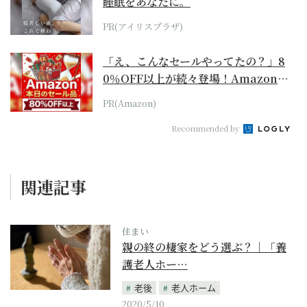
睡眠をあなたに。
PR(アイリスプラザ)
「え、こんなセールやってたの？」8
0％OFF以上が続々登場！Amazonの
本気が...
PR(Amazon)
Recommended by
関連記事
住まい
親の終の棲家をどう選ぶ？｜「養
護老人ホー…
老後
老人ホーム
2020/5/10