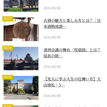
2026/08/08
NEW
古酒の魅力と楽しみ方とは？｜日
本酒熟成酒…
2026/08/08
NEW
清洲会議の舞台「尾張国」とは？
信長の統…
2026/08/08
NEW
【先人に学ぶ人生の仕舞い方】大
山捨松・5…
2026/08/08
NEW