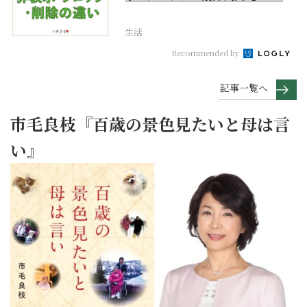
用基本のき】
生活
Recommended by
記事一覧へ
市毛良枝『百歳の景色見たいと母は言
い』