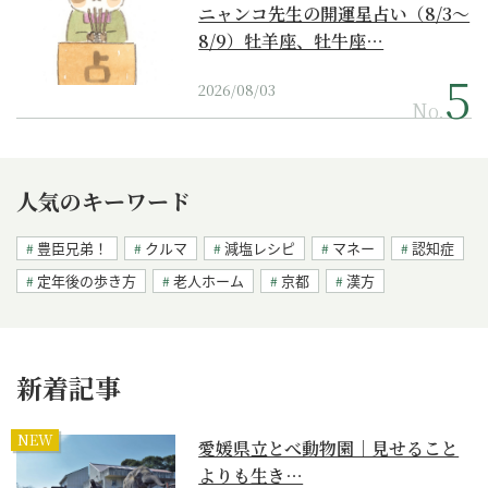
ニャンコ先生の開運星占い（8/3～
8/9）牡羊座、牡牛座…
2026/08/03
No.
人気のキーワード
豊臣兄弟！
クルマ
減塩レシピ
マネー
認知症
定年後の歩き方
老人ホーム
京都
漢方
新着記事
NEW
愛媛県立とべ動物園｜見せること
よりも生き…