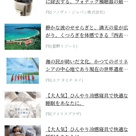
に除去する、フォナック補聴器の最上
位モデル
PR(ソノヴァ・ジャパン株式会社)
静かな波のせせらぎと、満天の星が広
がり、くつろぎを体感できる『西表島
ホテル by...
PR(星野リゾート)
海の民が紡いだ文化。かつてのポリネ
シアの中心地であり現在の世界遺産か
らみえてくる...
PR(エア タヒチ ヌイ)
【大人気】ひんやり冷感寝具で快適な
睡眠をあなたに。
PR(アイリスプラザ)
【大人気】ひんやり冷感寝具で快適な