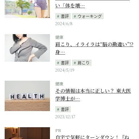
い「体を壊…
書評
ウォーキング
2024/6/8
健康
肩こり、イライラは“脳の勘違い”!?
身…
書評
肩こり
2024/5/19
健康
その情報は本当に正しい？ 東大医
学博士が…
書評
2023/12/17
PR
自宅で気軽にターンダウン！『ね