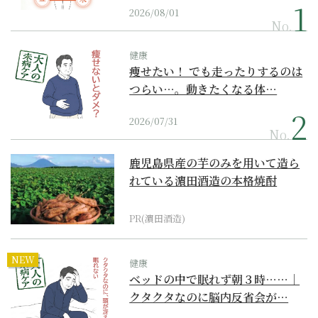
2026/08/01
No.
健康
痩せたい！ でも走ったりするのは
つらい…。動きたくなる体…
2026/07/31
No.
鹿児島県産の芋のみを用いて造ら
れている濵田酒造の本格焼酎
PR(濵田酒造)
NEW
健康
ベッドの中で眠れず朝３時……｜
クタクタなのに脳内反省会が…