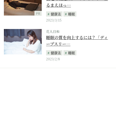
るまえほっ…
PR
健康法
睡眠
2023/3/15
花人日和
睡眠の質を向上するには？「ディ
ープスリー…
健康法
睡眠
2023/2/8