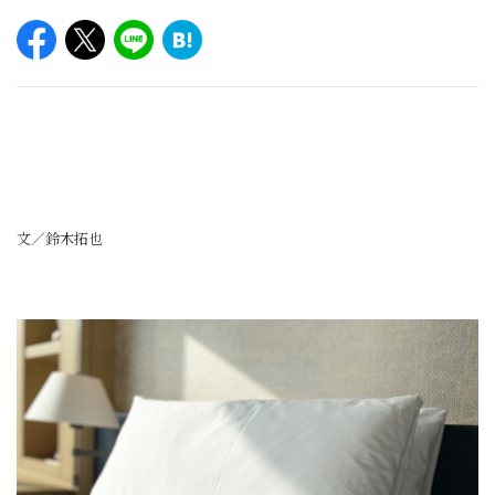
文／鈴木拓也