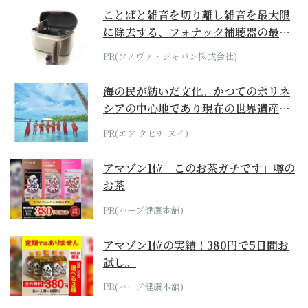
ことばと雑音を切り離し雑音を最大限
に除去する、フォナック補聴器の最上
位モデル
PR(ソノヴァ・ジャパン株式会社)
海の民が紡いだ文化。かつてのポリネ
シアの中心地であり現在の世界遺産か
らみえてくる...
PR(エア タヒチ ヌイ)
アマゾン1位「このお茶ガチです」噂の
お茶
PR(ハーブ健康本舗)
アマゾン1位の実績！380円で5日間お
試し。
PR(ハーブ健康本舗)