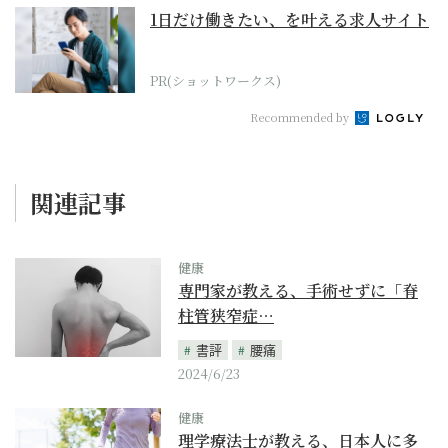
1日だけ働きたい、を叶える求人サイト
PR(ショットワークス)
Recommended by
関連記事
健康
専門家が教える、手術せずに「脊
柱管狭窄症…
書評
腰痛
2024/6/23
健康
理学療法士が教える、日本人に多