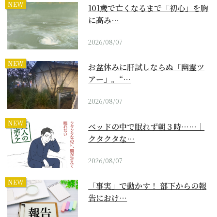
NEW
101歳で亡くなるまで「初心」を胸
に高み…
2026/08/07
NEW
お盆休みに肝試しならぬ「幽霊ツ
アー」。“…
2026/08/07
NEW
ベッドの中で眠れず朝３時……｜
クタクタな…
2026/08/07
NEW
「事実」で動かす！ 部下からの報
告におけ…