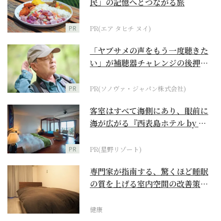
民」の記憶へとつながる旅
PR
PR(エア タヒチ ヌイ)
「ヤブサメの声をもう一度聴きた
い」が補聴器チャレンジの後押し
に
PR
PR(ソノヴァ・ジャパン株式会社)
客室はすべて海側にあり、眼前に
海が広がる『西表島ホテル by 星
野リゾート』
PR
PR(星野リゾート)
専門家が指南する、驚くほど睡眠
の質を上げる室内空間の改善策と
は
健康