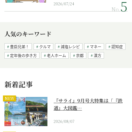
2026/07/24
No.
人気のキーワード
豊臣兄弟！
クルマ
減塩レシピ
マネー
認知症
定年後の歩き方
老人ホーム
京都
漢方
新着記事
NEW
『サライ』9月号大特集は「『鉄
道』大図鑑…
2026/08/07