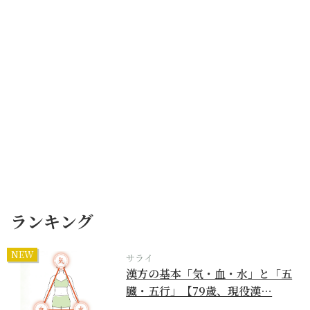
ランキング
NEW
サライ
漢方の基本「気・血・水」と「五
臓・五行」【79歳、現役漢…