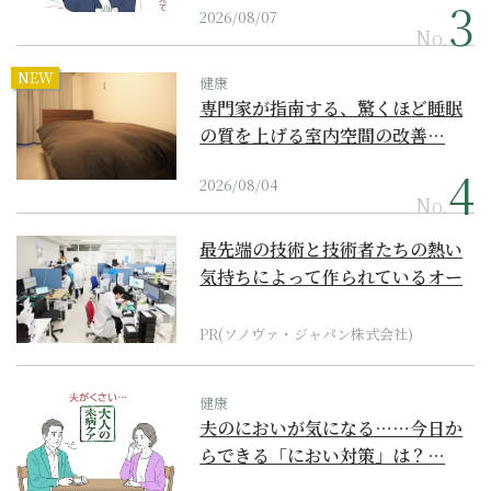
2026/08/07
No.
NEW
健康
専門家が指南する、驚くほど睡眠
の質を上げる室内空間の改善…
2026/08/04
No.
最先端の技術と技術者たちの熱い
気持ちによって作られているオー
ダーメイド補聴器
PR(ソノヴァ・ジャパン株式会社)
健康
夫のにおいが気になる……今日か
らできる「におい対策」は？…