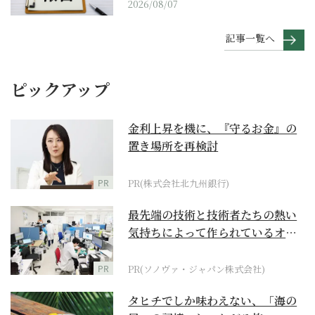
2026/08/07
記事一覧へ
ピックアップ
金利上昇を機に、『守るお金』の
置き場所を再検討
PR
PR(株式会社北九州銀行)
最先端の技術と技術者たちの熱い
気持ちによって作られているオー
ダーメイド補聴器
PR
PR(ソノヴァ・ジャパン株式会社)
タヒチでしか味わえない、「海の