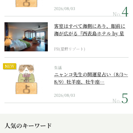
2026/08/03
No.
客室はすべて海側にあり、眼前に
海が広がる『西表島ホテル by 星
野リゾート』
PR(星野リゾート)
NEW
生活
ニャンコ先生の開運星占い（8/3～
8/9）牡羊座、牡牛座…
2026/08/03
No.
人気のキーワード