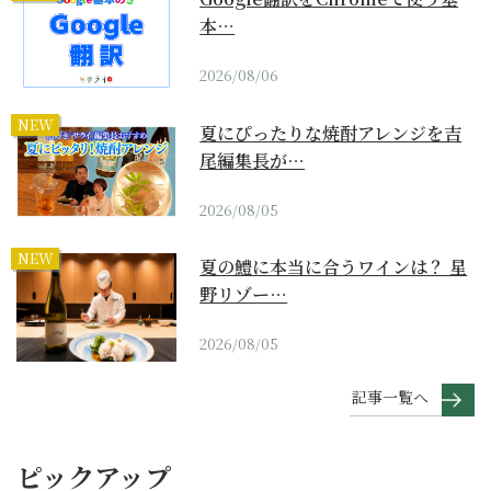
本…
2026/08/06
NEW
夏にぴったりな焼酎アレンジを吉
尾編集長が…
2026/08/05
NEW
夏の鱧に本当に合うワインは？ 星
野リゾー…
2026/08/05
記事一覧へ
ピックアップ