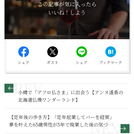
この記事が気に入ったら
いいね！しよう
シェア
ポスト
シェア
ブックマーク
小樽で「アフロ仏さま」に出会う【アンヌ遙香の
北海道仏像ワンダーランド】
【定年後の歩き方】「定年起業してバーを経営」
夢を叶えた65歳男性が5年で廃業した後の気づき
～その２～