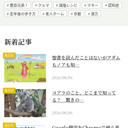
豊臣兄弟！
クルマ
減塩レシピ
マネー
認知症
定年後の歩き方
老人ホーム
京都
漢方
新着記事
NEW
聖書を読んだことはないがアダム
もノアも知…
2026/08/06
NEW
コアラのこと、どこまで知って
る？ 驚きの…
2026/08/06
NEW
Google翻訳をChromeで使う基