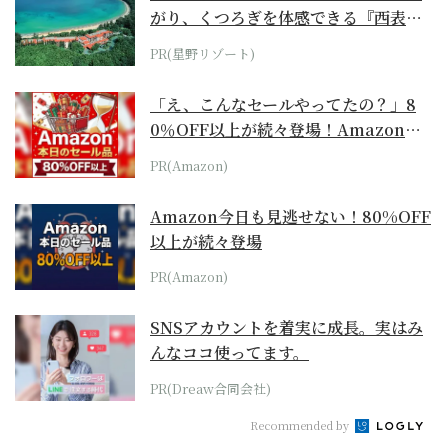
がり、くつろぎを体感できる『西表島
ホテル by...
PR(星野リゾート)
「え、こんなセールやってたの？」8
0％OFF以上が続々登場！Amazonの
本気が...
PR(Amazon)
Amazon今日も見逃せない！80%OFF
以上が続々登場
PR(Amazon)
SNSアカウントを着実に成長。実はみ
んなココ使ってます。
PR(Dreaw合同会社)
Recommended by