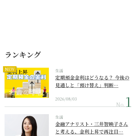
ランキング
NEW
生活
定期預金金利はどうなる？ 今後の
見通しと「預け替え」判断…
2026/08/03
No.
生活
金融アナリスト・三井智映子さん
と考える、金利上昇で再注目…