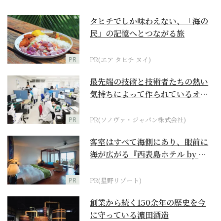
タヒチでしか味わえない、「海の
民」の記憶へとつながる旅
PR
PR(エア タヒチ ヌイ)
最先端の技術と技術者たちの熱い
気持ちによって作られているオー
ダーメイド補聴器
PR
PR(ソノヴァ・ジャパン株式会社)
客室はすべて海側にあり、眼前に
海が広がる『西表島ホテル by 星
野リゾート』
PR
PR(星野リゾート)
創業から続く150余年の歴史を今
に守っている濵田酒造