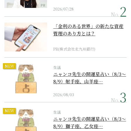
PR
2026/07/28
No.
「金利のある世界」の新たな資産
管理のあり方とは？
PR(株式会社北九州銀行)
NEW
生活
ニャンコ先生の開運星占い（8/3～
8/9）射手座、山羊座…
2026/08/03
No.
NEW
生活
ニャンコ先生の開運星占い（8/3～
8/9）獅子座、乙女座…