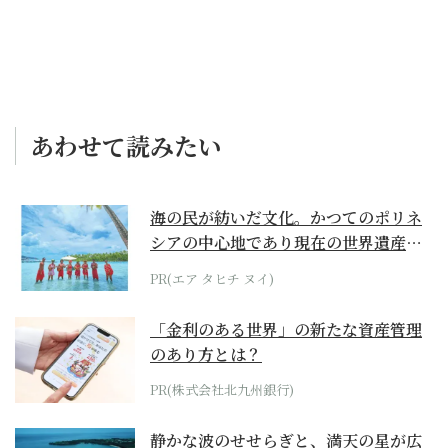
あわせて読みたい
海の民が紡いだ文化。かつてのポリネ
シアの中心地であり現在の世界遺産か
らみえてくる...
PR(エア タヒチ ヌイ)
「金利のある世界」の新たな資産管理
のあり方とは？
PR(株式会社北九州銀行)
静かな波のせせらぎと、満天の星が広