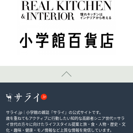
サライ.jp｜小学館の雑誌『サライ』の公式サイトです。
歳を重ねてもアクティブに行動したい知的な高齢者シニア世代＝サラ
イ世代の方々に向けたライフスタイル提案と旅・食・人物・歴史・文
化・趣味・健康・モノ情報など上質な情報を発信しています。