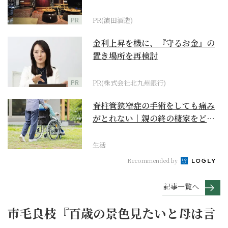
PR
PR(濵田酒造)
金利上昇を機に、『守るお金』の
置き場所を再検討
PR
PR(株式会社北九州銀行)
脊柱管狭窄症の手術をしても痛み
がとれない｜親の終の棲家をどう
選ぶ？【２】
生活
Recommended by
記事一覧へ
市毛良枝『百歳の景色見たいと母は言