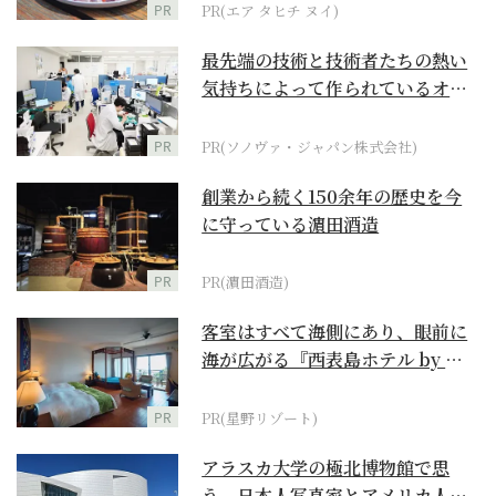
PR
PR(エア タヒチ ヌイ)
最先端の技術と技術者たちの熱い
気持ちによって作られているオー
ダーメイド補聴器
PR
PR(ソノヴァ・ジャパン株式会社)
創業から続く150余年の歴史を今
に守っている濵田酒造
PR
PR(濵田酒造)
客室はすべて海側にあり、眼前に
海が広がる『西表島ホテル by 星
野リゾート』
PR
PR(星野リゾート)
アラスカ大学の極北博物館で思
う、日本人写真家とアメリカ人放