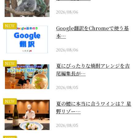
2026/08/06
NEW
Google翻訳をChromeで使う基
本…
2026/08/06
NEW
夏にぴったりな焼酎アレンジを吉
尾編集長が…
2026/08/05
NEW
夏の鱧に本当に合うワインは？ 星
野リゾー…
2026/08/05