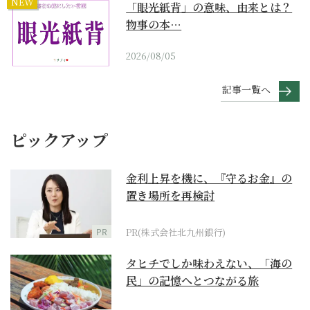
NEW
「眼光紙背」の意味、由来とは？
物事の本…
2026/08/05
記事一覧へ
ピックアップ
金利上昇を機に、『守るお金』の
置き場所を再検討
PR
PR(株式会社北九州銀行)
タヒチでしか味わえない、「海の
民」の記憶へとつながる旅