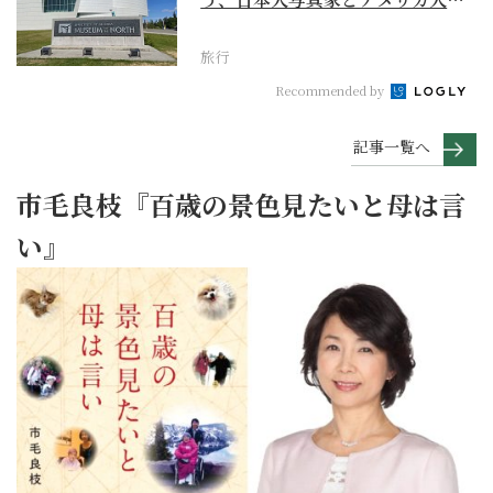
浪者の生涯
旅行
Recommended by
記事一覧へ
市毛良枝『百歳の景色見たいと母は言
い』