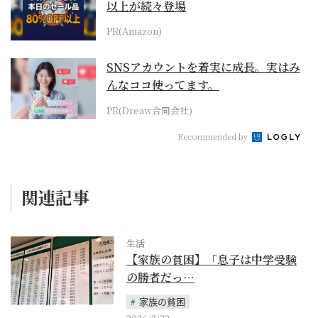
以上が続々登場
PR(Amazon)
SNSアカウントを着実に成長。実はみ
んなココ使ってます。
PR(Dreaw合同会社)
Recommended by
関連記事
生活
【家族の貧困】「息子は中学受験
の勝者だっ…
家族の貧困