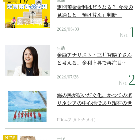
定期預金金利はどうなる？ 今後の
見通しと「預け替え」判断…
2026/08/03
No.
生活
金融アナリスト・三井智映子さん
と考える、金利上昇で再注目…
PR
2026/07/28
No.
海の民が紡いだ文化。かつてのポ
リネシアの中心地であり現在の世
界遺産からみえてくる...
PR(エア タヒチ ヌイ)
NEW
生活