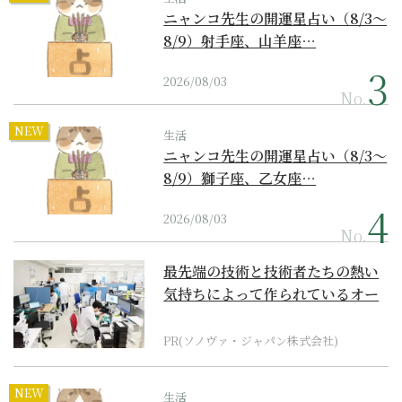
ニャンコ先生の開運星占い（8/3～
8/9）射手座、山羊座…
2026/08/03
No.
NEW
生活
ニャンコ先生の開運星占い（8/3～
8/9）獅子座、乙女座…
2026/08/03
No.
最先端の技術と技術者たちの熱い
気持ちによって作られているオー
ダーメイド補聴器
PR(ソノヴァ・ジャパン株式会社)
NEW
生活