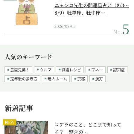
ニャンコ先生の開運星占い（8/3～
8/9）牡羊座、牡牛座…
2026/08/03
No.
人気のキーワード
豊臣兄弟！
クルマ
減塩レシピ
マネー
認知症
定年後の歩き方
老人ホーム
京都
漢方
新着記事
NEW
コアラのこと、どこまで知って
る？ 驚きの…