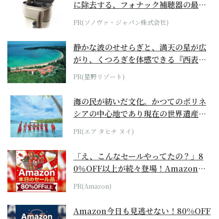
に除去する、フォナック補聴器の最上
位モデル
PR(ソノヴァ・ジャパン株式会社)
静かな波のせせらぎと、満天の星が広
がり、くつろぎを体感できる『西表島
ホテル by...
PR(星野リゾート)
海の民が紡いだ文化。かつてのポリネ
シアの中心地であり現在の世界遺産か
らみえてくる...
PR(エア タヒチ ヌイ)
「え、こんなセールやってたの？」8
0％OFF以上が続々登場！Amazonの
本気が...
PR(Amazon)
Amazon今日も見逃せない！80%OFF