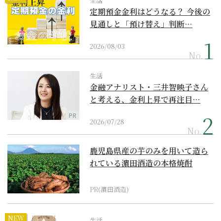
生活
定期預金金利はどうなる？ 今後の
見通しと「預け替え」判断…
2026/08/03
No.
生活
金融アナリスト・三井智映子さん
と考える、金利上昇で再注目…
PR
2026/07/28
No.
鹿児島県産の芋のみを用いて造ら
れている濵田酒造の本格焼酎
PR(濵田酒造)
NEW
生活