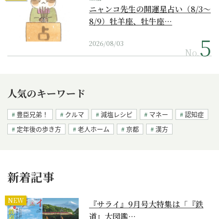
ニャンコ先生の開運星占い（8/3～
8/9）牡羊座、牡牛座…
2026/08/03
No.
人気のキーワード
豊臣兄弟！
クルマ
減塩レシピ
マネー
認知症
定年後の歩き方
老人ホーム
京都
漢方
新着記事
NEW
『サライ』9月号大特集は「『鉄
道』大図鑑…