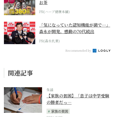
お茶
PR(ハーブ健康本舗)
「気になっていた認知機能が菌で…」
森永が開発。感動の70代続出
PR(森永乳業)
Recommended by
関連記事
生活
【家族の貧困】「息子は中学受験
の勝者だっ…
家族の貧困