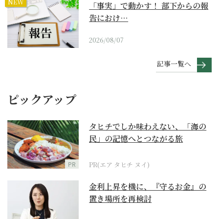
NEW
「事実」で動かす！ 部下からの報
告におけ…
2026/08/07
記事一覧へ
ピックアップ
タヒチでしか味わえない、「海の
民」の記憶へとつながる旅
PR
PR(エア タヒチ ヌイ)
金利上昇を機に、『守るお金』の
置き場所を再検討