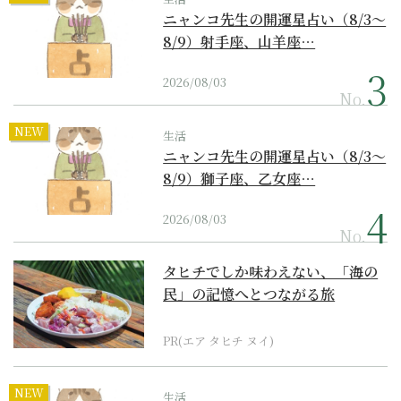
ニャンコ先生の開運星占い（8/3～
8/9）射手座、山羊座…
2026/08/03
No.
NEW
生活
ニャンコ先生の開運星占い（8/3～
8/9）獅子座、乙女座…
2026/08/03
No.
タヒチでしか味わえない、「海の
民」の記憶へとつながる旅
PR(エア タヒチ ヌイ)
NEW
生活