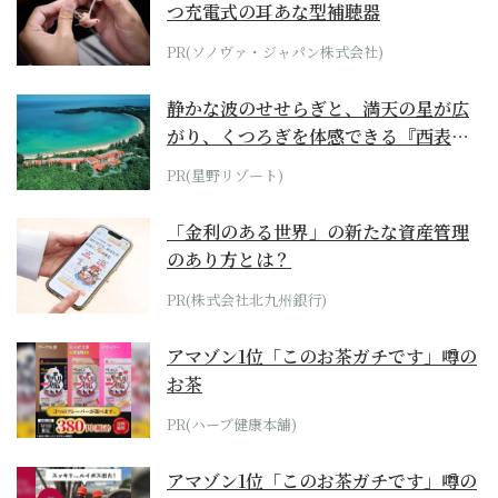
つ充電式の耳あな型補聴器
PR(ソノヴァ・ジャパン株式会社)
静かな波のせせらぎと、満天の星が広
がり、くつろぎを体感できる『西表島
ホテル by...
PR(星野リゾート)
「金利のある世界」の新たな資産管理
のあり方とは？
PR(株式会社北九州銀行)
アマゾン1位「このお茶ガチです」噂の
お茶
PR(ハーブ健康本舗)
アマゾン1位「このお茶ガチです」噂の