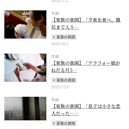
2026/3/22
生活
【家族の貧困】「夕食を食べ、風
呂まで入り…
家族の貧困
2025/11/3
生活
【家族の貧困】「アラフォー娘が
ねだる月5…
家族の貧困
2025/7/21
生活
【家族の貧困】「息子は小さな恋
人だった……
家族の貧困