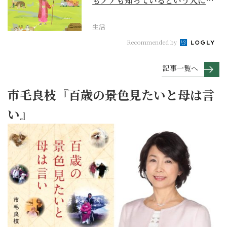
もノアも知っているという人に
『創世記』がもたらすア...
生活
Recommended by
記事一覧へ
市毛良枝『百歳の景色見たいと母は言
い』