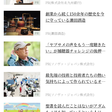
PR
PR(株式会社北九州銀行)
創業から続く150余年の歴史を今
に守っている濵田酒造
PR
PR(濵田酒造)
「ヤブサメの声をもう一度聴きた
い」が補聴器チャレンジの後押し
に
PR
PR(ソノヴァ・ジャパン株式会社)
最先端の技術と技術者たちの熱い
気持ちによって作られているオー
ダーメイド補聴器
PR
PR(ソノヴァ・ジャパン株式会社)
聖書を読んだことはないがアダム