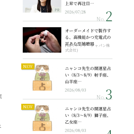
上昇で再注目…
PR
2026/07/28
No.
オーダーメイドで製作す
る、高機能かつ充電式の
耳あな型補聴器
PR(ソノヴァ・ジャパン株
式会社)
ま
NEW
ニャンコ先生の開運星占
い（8/3～8/9）射手座、
山羊座…
2026/08/03
流
No.
NEW
ニャンコ先生の開運星占
い（8/3～8/9）獅子座、
乙女座…
は
2026/08/03