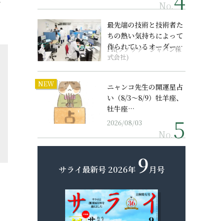
で
No.
最先端の技術と技術者た
ちの熱い気持ちによって
作られているオーダーメ
PR(ソノヴァ・ジャパン株
イド補聴器
式会社)
NEW
ニャンコ先生の開運星占
い（8/3～8/9）牡羊座、
牡牛座…
2026/08/03
No.
9
サライ最新号
2026年
月号