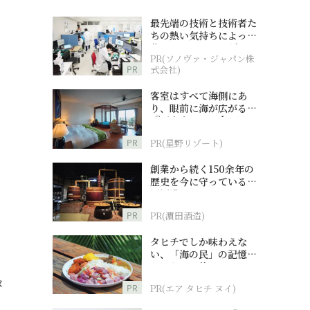
最先端の技術と技術者た
ちの熱い気持ちによって
作られているオーダーメ
PR(ソノヴァ・ジャパン株
イド補聴器
PR
式会社)
客室はすべて海側にあ
り、眼前に海が広がる
『西表島ホテル by 星野
リゾート』
PR
PR(星野リゾート)
創業から続く150余年の
歴史を今に守っている濵
田酒造
PR
PR(濵田酒造)
タヒチでしか味わえな
い、「海の民」の記憶へ
とつながる旅
メ
PR
PR(エア タヒチ ヌイ)