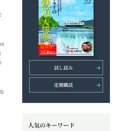
と
i
ま
り
試し読み
定期購読
な
人気のキーワード