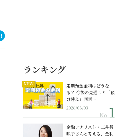
ランキング
NEW
定期預金金利はどうな
る？ 今後の見通しと「預
け替え」判断…
2026/08/03
No.
金融アナリスト・三井智
映子さんと考える、金利