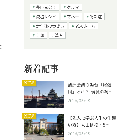
豊臣兄弟！
クルマ
減塩レシピ
マネー
認知症
定年後の歩き方
老人ホーム
京都
漢方
の
新着記事
NEW
清洲会議の舞台「尾張
国」とは？ 信長の統…
2026/08/08
NEW
【先人に学ぶ人生の仕舞
い方】大山捨松・5…
2026/08/08