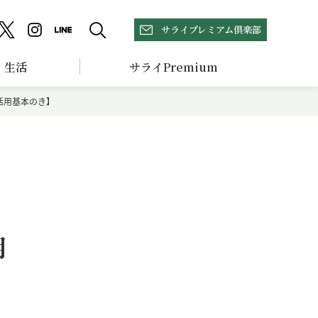
サライプレミアム倶楽部
生活
サライPremium
e活用基本のき】
用