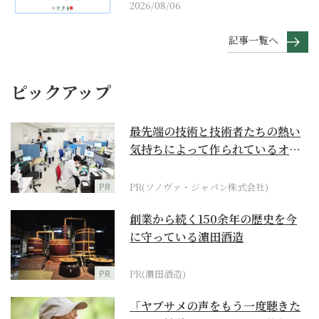
2026/08/06
記事一覧へ
ピックアップ
最先端の技術と技術者たちの熱い
気持ちによって作られているオー
ダーメイド補聴器
PR
PR(ソノヴァ・ジャパン株式会社)
創業から続く150余年の歴史を今
に守っている濵田酒造
PR
PR(濵田酒造)
「ヤブサメの声をもう一度聴きた