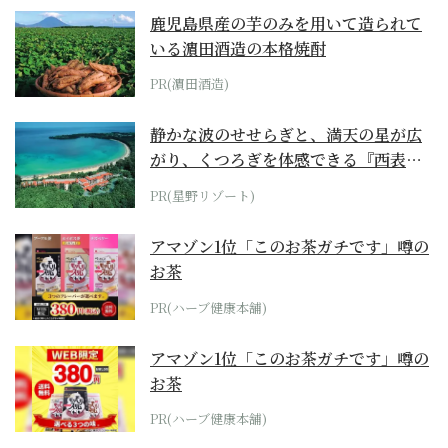
鹿児島県産の芋のみを用いて造られて
いる濵田酒造の本格焼酎
PR(濵田酒造)
静かな波のせせらぎと、満天の星が広
がり、くつろぎを体感できる『西表島
ホテル by...
PR(星野リゾート)
アマゾン1位「このお茶ガチです」噂の
お茶
PR(ハーブ健康本舗)
アマゾン1位「このお茶ガチです」噂の
お茶
PR(ハーブ健康本舗)