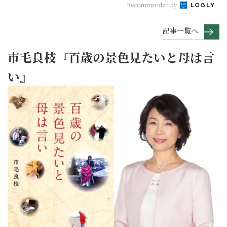
Recommended by
記事一覧へ
市毛良枝『百歳の景色見たいと母は言
い』