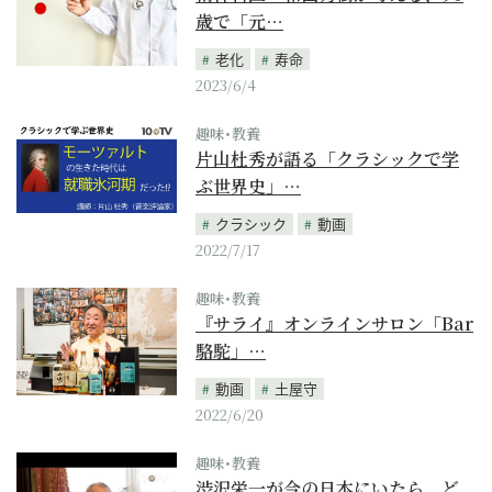
歳で「元…
老化
寿命
2023/6/4
趣味･教養
片山杜秀が語る「クラシックで学
ぶ世界史」…
クラシック
動画
2022/7/17
趣味･教養
『サライ』オンラインサロン「Bar
駱駝」…
動画
土屋守
2022/6/20
趣味･教養
渋沢栄一が今の日本にいたら、ど