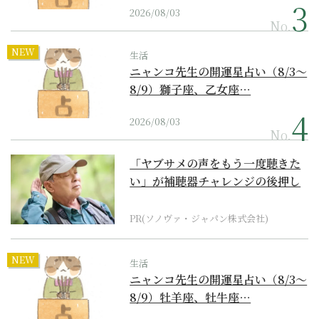
2026/08/03
No.
NEW
生活
ニャンコ先生の開運星占い（8/3～
8/9）獅子座、乙女座…
2026/08/03
No.
「ヤブサメの声をもう一度聴きた
い」が補聴器チャレンジの後押し
に
PR(ソノヴァ・ジャパン株式会社)
NEW
生活
ニャンコ先生の開運星占い（8/3～
8/9）牡羊座、牡牛座…