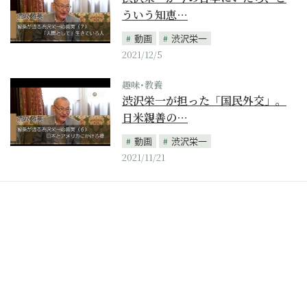
ういう知恵…
動画
渋沢栄一
2021/12/5
趣味･教養
渋沢栄一が担った「国民外交」。
日米親善の…
動画
渋沢栄一
2021/11/21