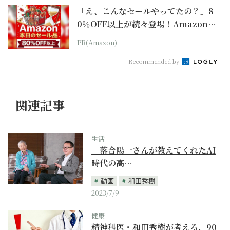
「え、こんなセールやってたの？」8
0％OFF以上が続々登場！Amazonの
本気が...
PR(Amazon)
Recommended by
関連記事
生活
「落合陽一さんが教えてくれたAI
時代の高…
動画
和田秀樹
2023/7/9
健康
精神科医・和田秀樹が考える、90