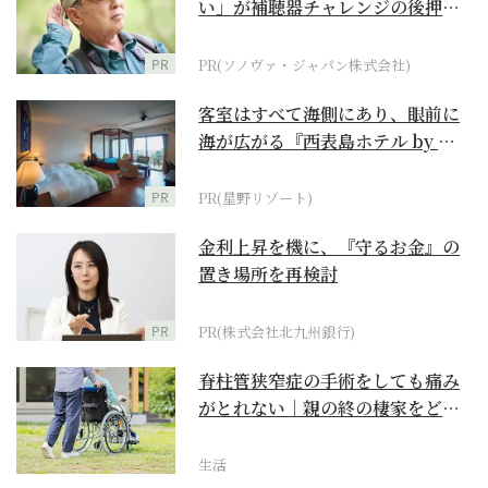
い」が補聴器チャレンジの後押し
に
PR
PR(ソノヴァ・ジャパン株式会社)
客室はすべて海側にあり、眼前に
海が広がる『西表島ホテル by 星
野リゾート』
PR
PR(星野リゾート)
金利上昇を機に、『守るお金』の
置き場所を再検討
PR
PR(株式会社北九州銀行)
脊柱管狭窄症の手術をしても痛み
がとれない｜親の終の棲家をどう
選ぶ？【２】
生活