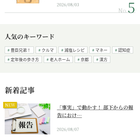
2026/08/03
No.
人気のキーワード
豊臣兄弟！
クルマ
減塩レシピ
マネー
認知症
定年後の歩き方
老人ホーム
京都
漢方
新着記事
NEW
「事実」で動かす！ 部下からの報
告におけ…
2026/08/07