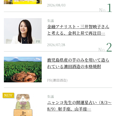
2026/08/03
No.
生活
金融アナリスト・三井智映子さん
と考える、金利上昇で再注目…
PR
2026/07/28
No.
鹿児島県産の芋のみを用いて造ら
れている濵田酒造の本格焼酎
PR(濵田酒造)
NEW
生活
ニャンコ先生の開運星占い（8/3～
8/9）射手座、山羊座…