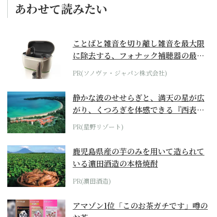
あわせて読みたい
ことばと雑音を切り離し雑音を最大限
に除去する、フォナック補聴器の最上
位モデル
PR(ソノヴァ・ジャパン株式会社)
静かな波のせせらぎと、満天の星が広
がり、くつろぎを体感できる『西表島
ホテル by...
PR(星野リゾート)
鹿児島県産の芋のみを用いて造られて
いる濵田酒造の本格焼酎
PR(濵田酒造)
アマゾン1位「このお茶ガチです」噂の